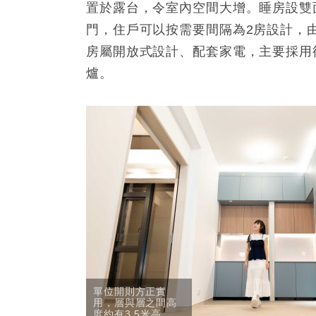
置於露台，令室內空間大增。睡房設雙
門，住戶可以按需要間隔為2房設計，
房屬開放式設計、配套家電，主要採用
爐。
單位開則方正實
用，層與層之間高
度約有3.5米高