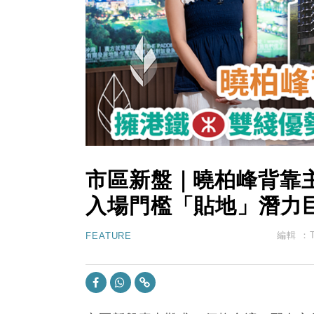
財經｜韓股反覆波動收跌 連挫7周
13:44
財經｜內地7月美元計價出口增近24
12:44
財經｜日本春季三度入市撐日圓 4月
11:12
國際｜特朗普料美伊戰事快結束 承
15:59
財經｜SA售股自救後再出手 斥4
市區新盤｜曉柏峰背靠
入場門檻「貼地」潛力
編輯 ：
FEATURE