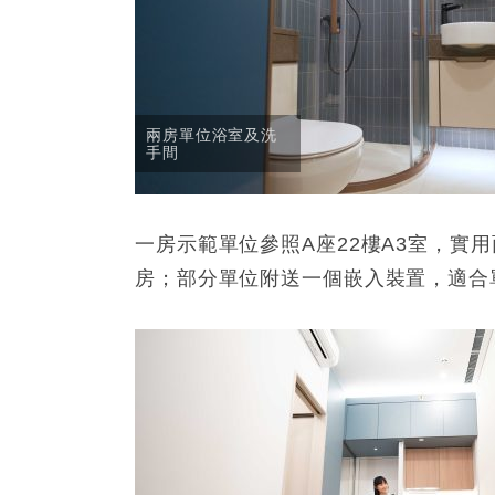
兩房單位浴室及洗
手間
一房示範單位參照A座22樓A3室，實
房；部分單位附送一個嵌入裝置，適合