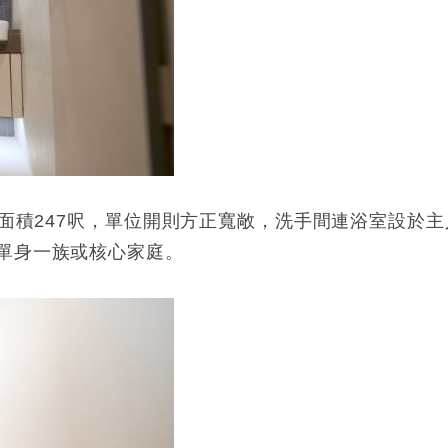
用面積247呎，單位開則方正寬敞，洗手間連浴室設於主
單身一族或核心家庭。