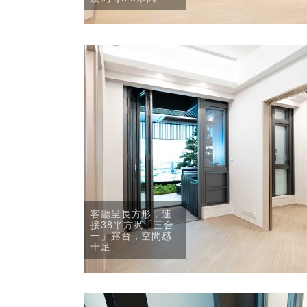
客廳呈長方形，連
接38平方呎「三合
一」露台，空間感
十足