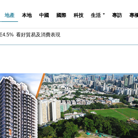
地產
本地
中國
國際
科技
生活
專訪
專
中期息增15%至47仙
4.5% 看好貿易及消費表現
金」 43歲女子損失近6900萬元
周仍升近2%
城亞洲CEO蔡德粦接任
創逾3年最長跌勢
%勝預期 貿易順差達1125億美元
單日斥6.28萬億日圓干預創新高
認部分彈藥庫存緊張
億美元押注未上市公司
中期息增15%至47仙
4.5% 看好貿易及消費表現
金」 43歲女子損失近6900萬元
周仍升近2%
城亞洲CEO蔡德粦接任