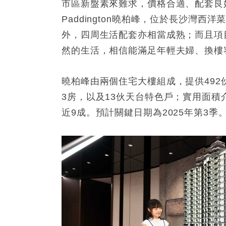
市區新盤素來難求，價格合適、配套良
Paddington曉柏峰，位於長沙灣
外，四周生活配套亦相當成熟；而且項
然的生活，相信能滿足年輕夫婦、換樓
曉柏峰由兩個住宅大樓組成，提供492伙
3房，以及13伙天台特色戶；實用面積介
近9成。預計關鍵日期為2025年第3季