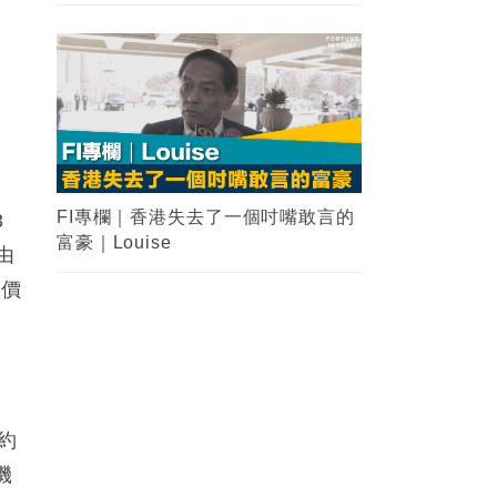
FI專欄｜香港失去了一個吋嘴敢言的
3
富豪｜Louise
由
呎價
約
機