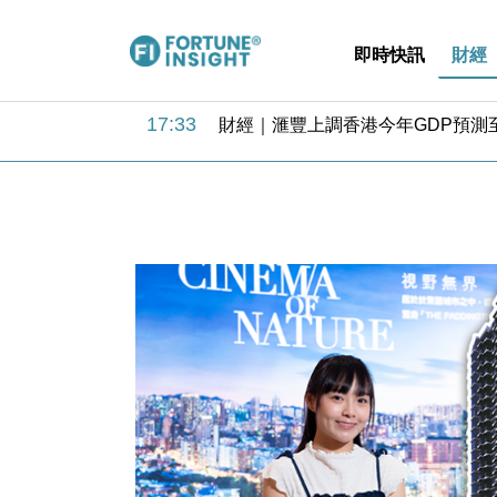
即時快訊
財經
18:31
財經｜華僑銀行上半年淨利創新高 
17:33
財經｜滙豐上調香港今年GDP預測至
16:47
本地｜假冒內地執法人員要求交「保證
16:05
財經｜日經失守6.5萬點後回穩 全
15:47
財經｜恒隆10月換帥 玩具「反」斗
15:11
財經｜韓股反覆波動收跌 連挫7周
13:44
財經｜內地7月美元計價出口增近24
12:44
財經｜日本春季三度入市撐日圓 4月
11:12
國際｜特朗普料美伊戰事快結束 承
15:59
財經｜SA售股自救後再出手 斥4
18:31
財經｜華僑銀行上半年淨利創新高 
17:33
財經｜滙豐上調香港今年GDP預測至
16:47
本地｜假冒內地執法人員要求交「保證
16:05
財經｜日經失守6.5萬點後回穩 全
15:47
財經｜恒隆10月換帥 玩具「反」斗
15:11