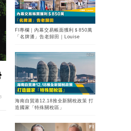
FI專欄｜內幕交易帳面獲利＄850萬
「名牌潘」告老歸田｜Louise
勢
3
海南自貿港12.18推全新關稅政策 打
造國家「特殊關稅區」