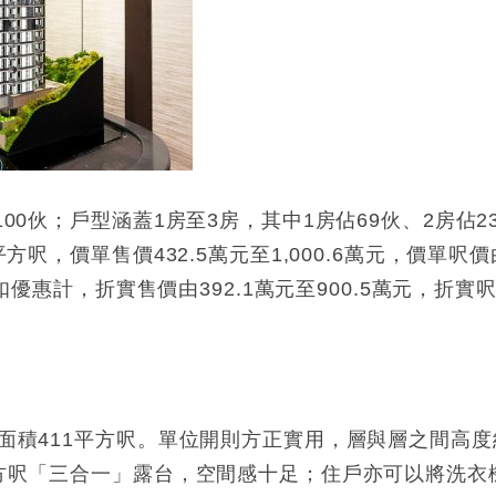
00伙；戶型涵蓋1房至3房，其中1房佔69伙、2房佔2
方呎，價單售價432.5萬元至1,000.6萬元，價單呎價
折扣優惠計，折實售價由392.1萬元至900.5萬元，折實
用面積411平方呎。單位開則方正實用，層與層之間高度
平方呎「三合一」露台，空間感十足；住戶亦可以將洗衣