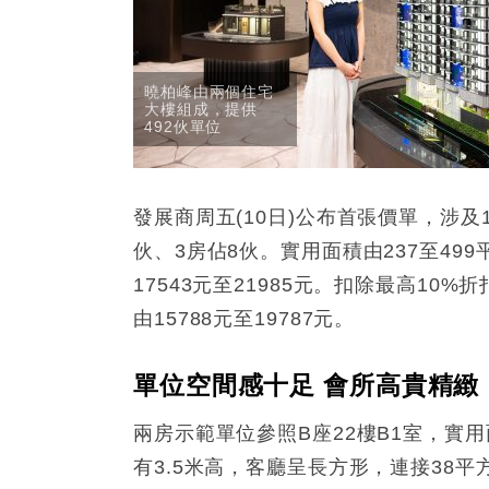
曉柏峰由兩個住宅
大樓組成，提供
492伙單位
發展商周五(10日)公布首張價單，涉及1
伙、3房佔8伙。實用面積由237至499平
17543元至21985元。扣除最高10%
由15788元至19787元。
單位空間感十足 會所高貴精緻
兩房示範單位參照B座22樓B1室，實
有3.5米高，客廳呈長方形，連接38