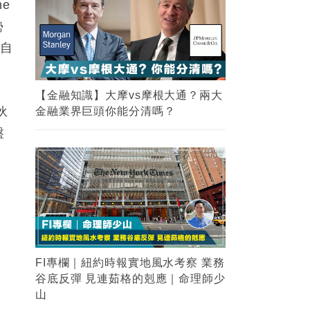
e
勢
大自
【金融知識】大摩vs摩根大通？兩大
伙
金融業界巨頭你能分清嗎？
盤
FI專欄｜紐約時報實地風水考察 業務
谷底反彈 見連茹格的剋應｜命理師少
山