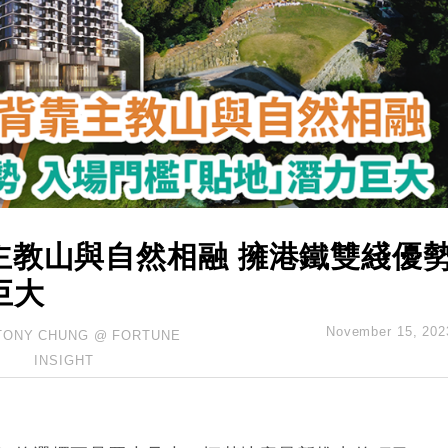
創逾3年最長跌勢
%勝預期 貿易順差達1125億美元
單日斥6.28萬億日圓干預創新高
認部分彈藥庫存緊張
億美元押注未上市公司
主教山與自然相融 擁港鐵雙綫優
巨大
November 15, 202
TONY CHUNG @ FORTUNE
INSIGHT