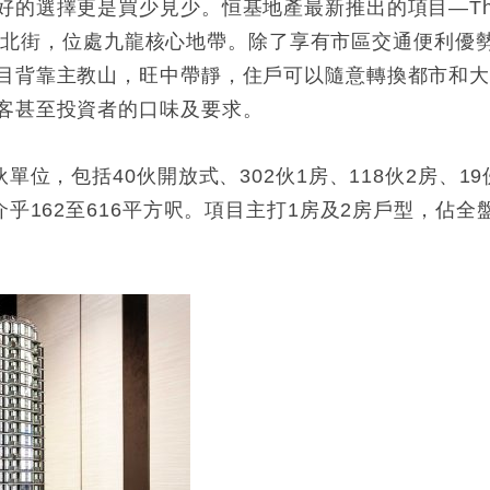
好的選擇更是買少見少。恒基地產最新推出的項目—Th
西洋菜北街，位處九龍核心地帶。除了享有市區交通便利優
目背靠主教山，旺中帶靜，住戶可以隨意轉換都市和
客甚至投資者的口味及要求。
單位，包括40伙開放式、302伙1房、118伙2房、19
乎162至616平方呎。項目主打1房及2房戶型，佔全
。