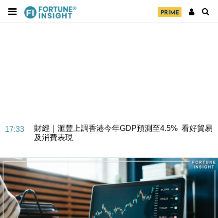
財經｜華僑銀行上半年淨利創新高 中期息增15%至
18:31
47仙
財經｜滙豐上調香港今年GDP預測至4.5% 看好貿易
17:33
及消費表現
本地｜假冒內地執法人員要求交「保證金」 43歲女子
16:47
損失近6900萬元
財經｜日經失守6.5萬點後回穩 全周仍升近2%
16:05
財經｜恒隆10月換帥 玩具「反」斗城亞洲CEO蔡德
15:47
粦接任