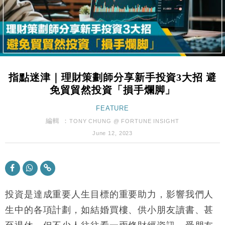
財經｜韓股反覆波動收跌 連挫7周創逾3年最長跌勢
15:11
財經｜內地7月美元計價出口增近24%勝預期 貿易順
13:44
差達1125億美元
財經｜日本春季三度入市撐日圓 4月單日斥6.28萬億
12:44
日圓干預創新高
指點迷津｜理財策劃師分享新手投資3大招 避
國際｜特朗普料美伊戰事快結束 承認部分彈藥庫存緊
11:12
免貿貿然投資「損手爛脚」
張
財經｜SA售股自救後再出手 斥4億美元押注未上市公
FEATURE
15:59
司
編輯 ：
TONY CHUNG @ FORTUNE INSIGHT
財經｜華僑銀行上半年淨利創新高 中期息增15%至
18:31
June 12, 2023
47仙
財經｜滙豐上調香港今年GDP預測至4.5% 看好貿易
17:33
及消費表現
本地｜假冒內地執法人員要求交「保證金」 43歲女子
16:47
損失近6900萬元
投資是達成重要人生目標的重要助力，影響我們人
財經｜日經失守6.5萬點後回穩 全周仍升近2%
生中的各項計劃，如結婚買樓、供小朋友讀書、甚
16:05