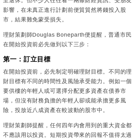
至退休。但不少人往往看一兩條財經資訊、受朋友
財經｜恒隆10月換帥 玩具「反」斗城亞洲CEO蔡德
15:47
影響，在未真正進行計劃前便貿貿然將錢投入股
粦接任
市，結果難免蒙受損失。
財經｜韓股反覆波動收跌 連挫7周創逾3年最長跌勢
15:11
理財策劃師Douglas Boneparth便提醒，普通市民
財經｜內地7月美元計價出口增近24%勝預期 貿易順
13:44
差達1125億美元
在開始投資前必先做到以下三步：
財經｜日本春季三度入市撐日圓 4月單日斥6.28萬億
12:44
日圓干預創新高
第一：訂立目標
國際｜特朗普料美伊戰事快結束 承認部分彈藥庫存緊
11:12
在開始投資前，必先制定明確理財目標。不同的理
張
財目標有不同的時間性及風險承受能力。例如一個
財經｜SA售股自救後再出手 斥4億美元押注未上市公
15:59
司
要供樓的年輕人或可選擇分配更多資產在債券市
場，但沒有財務負擔的年輕人卻或能承擔更多風
險，投放近八成資產在較波動的股市中。
理財策劃師提醒，任何四年内會用到的重大資金都
不應該用以投資。短期投資帶來的回報不值得太過