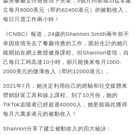
歲美餐廳女侍應疫情下失業，3個月內卻成功從零建
11:30
市場落地
立每月8000美元（即約62400港元）的被動收入，
地產｜大酒店中期轉賺2300萬元 斥21億翻新香港及
14:50
每日只需工作兩小時！
東京半島
國際｜特朗普赴洛杉磯高球場活動前 男子攜槍彈被捕
13:12
《CNBC》報道，24歲的Shannon Smith兩年前不
幸因疫情失去了餐廳侍應的工作，困於生計的她只
財經｜香港7月PMI回落至51 企業擴張放慢兼縮減人
12:30
手
能開始在網上教授健身課程。但Shannon發現，自
財經｜黑石傳再籌逾360億美元 支援Anthropic租用
11:40
己每日工時高達10小時，卻只能換來每月1000-
Google晶片
2000美元的微薄收入（即約12000港元）。
財經｜美商務部擬擴大金屬關稅範圍 14類產品或加徵
10:57
25%
2021年7月，她決定利用自己的經驗和社交媒體來
本地｜新世界K11 9月升級會員制度 增鉑金卡級別鎖
18:15
營銷財富工具和線上課程。到了10月份，她的
定高消費客群
TikTok追隨者已經超過40000人，她更能藉此獲得
每月六萬多港元的被動收入！
Shannon分享了建立被動收入的四大秘訣：