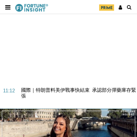
財經｜日本春季三度入市撐日圓 4月單日斥6.28萬億
12:44
日圓干預創新高
國際｜特朗普料美伊戰事快結束 承認部分彈藥庫存緊
11:12
張
財經｜SA售股自救後再出手 斥4億美元押注未上市公
15:59
司
財經｜精星香港夥菜鳥拓全球智慧倉儲市場 加快海外
11:30
市場落地
地產｜大酒店中期轉賺2300萬元 斥21億翻新香港及
14:50