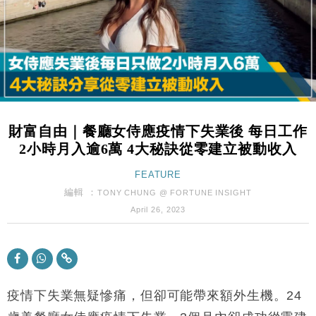
東京半島
國際｜特朗普赴洛杉磯高球場活動前 男子攜槍彈被捕
13:12
財經｜香港7月PMI回落至51 企業擴張放慢兼縮減人
12:30
手
財經｜黑石傳再籌逾360億美元 支援Anthropic租用
11:40
Google晶片
財富自由｜餐廳女侍應疫情下失業後 每日工作
財經｜美商務部擬擴大金屬關稅範圍 14類產品或加徵
10:57
2小時月入逾6萬 4大秘訣從零建立被動收入
25%
本地｜新世界K11 9月升級會員制度 增鉑金卡級別鎖
FEATURE
18:15
定高消費客群
編輯 ：
TONY CHUNG @ FORTUNE INSIGHT
財經｜日本春季三度入市撐日圓 4月單日斥6.28萬億
12:44
April 26, 2023
日圓干預創新高
國際｜特朗普料美伊戰事快結束 承認部分彈藥庫存緊
11:12
張
財經｜SA售股自救後再出手 斥4億美元押注未上市公
15:59
司
疫情下失業無疑慘痛，但卻可能帶來額外生機。24
財經｜精星香港夥菜鳥拓全球智慧倉儲市場 加快海外