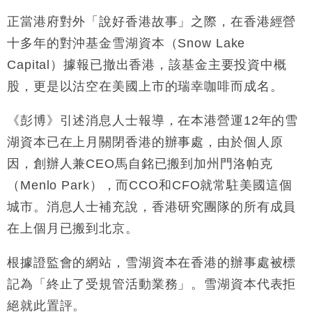
本地｜假冒內地執法人員要求交「保證金」 43歲女子
16:47
損失近6900萬元
正當港府對外「說好香港故事」之際，在香港經營
財經｜日經失守6.5萬點後回穩 全周仍升近2%
十多年的對沖基金雪湖資本（Snow Lake
16:05
Capital）據報已撤出香港，該基金主要投資中概
財經｜恒隆10月換帥 玩具「反」斗城亞洲CEO蔡德
15:47
股，更是以沽空在美國上市的瑞幸咖啡而成名。
粦接任
財經｜韓股反覆波動收跌 連挫7周創逾3年最長跌勢
15:11
《彭博》引述消息人士報導，在本港營運12年的雪
湖資本已在上月關閉香港的辦事處，由於個人原
財經｜內地7月美元計價出口增近24%勝預期 貿易順
13:44
差達1125億美元
因，創辦人兼CEO馬自銘已搬到加州門洛帕克
財經｜日本春季三度入市撐日圓 4月單日斥6.28萬億
12:44
（Menlo Park），而CCO和CFO就常駐美國這個
日圓干預創新高
城市。消息人士補充說，香港研究團隊的所有成員
國際｜特朗普料美伊戰事快結束 承認部分彈藥庫存緊
11:12
在上個月已搬到北京。
張
財經｜SA售股自救後再出手 斥4億美元押注未上市公
15:59
根據證監會的網站，雪湖資本在香港的辦事處被標
司
記為「終止了受規管活動業務」。雪湖資本代表拒
絕就此置評。