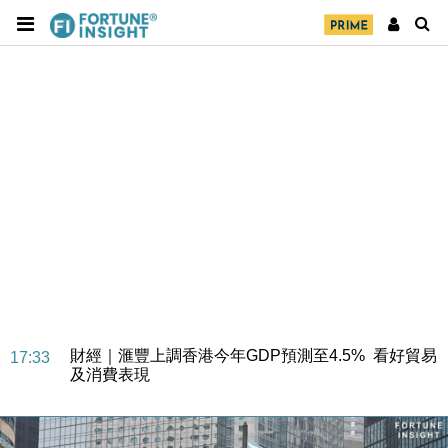
財經｜華僑銀行上半年淨利創新高 中期息增15%至
18:31
47仙
財經｜滙豐上調香港今年GDP預測至4.5% 看好貿易
17:33
及消費表現
本地｜假冒內地執法人員要求交「保證金」 43歲女子
16:47
損失近6900萬元