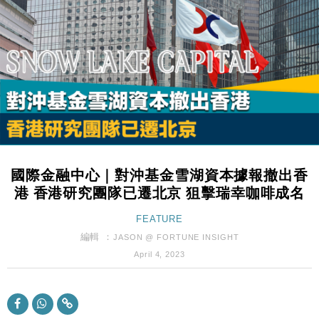
財經｜日經失守6.5萬點後回穩 全周仍升近2%
16:05
財經｜恒隆10月換帥 玩具「反」斗城亞洲CEO蔡德
15:47
粦接任
財經｜韓股反覆波動收跌 連挫7周創逾3年最長跌勢
15:11
財經｜內地7月美元計價出口增近24%勝預期 貿易順
13:44
差達1125億美元
財經｜日本春季三度入市撐日圓 4月單日斥6.28萬億
12:44
日圓干預創新高
國際金融中心｜對沖基金雪湖資本據報撤出香
國際｜特朗普料美伊戰事快結束 承認部分彈藥庫存緊
11:12
港 香港研究團隊已遷北京 狙擊瑞幸咖啡成名
張
財經｜SA售股自救後再出手 斥4億美元押注未上市公
FEATURE
15:59
司
編輯 ：
JASON @ FORTUNE INSIGHT
財經｜華僑銀行上半年淨利創新高 中期息增15%至
18:31
April 4, 2023
47仙
財經｜滙豐上調香港今年GDP預測至4.5% 看好貿易
17:33
及消費表現