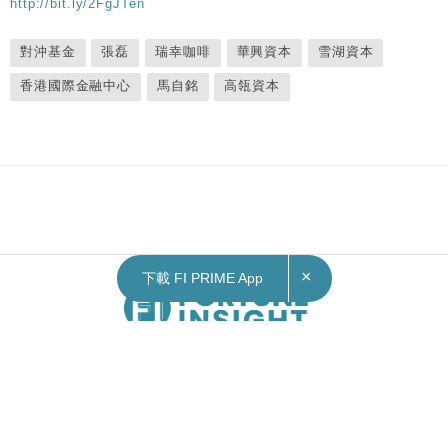
http://bit.ly/2FgJTen
對沖基金
張磊
瑞幸咖啡
華興資本
雪湖資本
香港國際金融中心
馬自銘
高瓴資本
×
下載 FI PRIME App