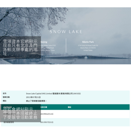
雪湖資本官網顯示
現在只有北京及門
洛帕克辦事處的地
址。
證監會網站顯示，
雪湖資本現被終止
了受規管活動業務