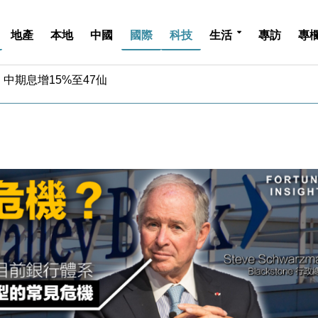
地產
本地
中國
國際
科技
生活
專訪
專
中期息增15%至47仙
4.5% 看好貿易及消費表現
金」 43歲女子損失近6900萬元
周仍升近2%
城亞洲CEO蔡德粦接任
創逾3年最長跌勢
%勝預期 貿易順差達1125億美元
單日斥6.28萬億日圓干預創新高
認部分彈藥庫存緊張
億美元押注未上市公司
中期息增15%至47仙
4.5% 看好貿易及消費表現
金」 43歲女子損失近6900萬元
周仍升近2%