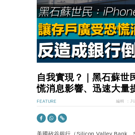
15:47
財經｜恒隆10月換帥 玩具「反」斗
15:11
財經｜韓股反覆波動收跌 連挫7周
13:44
財經｜內地7月美元計價出口增近24
12:44
財經｜日本春季三度入市撐日圓 4月
11:12
國際｜特朗普料美伊戰事快結束 承
15:59
財經｜SA售股自救後再出手 斥4
自我實現？｜黑石蘇世
慌消息影響、迅速大量
編輯 ：
J
FEATURE
美國矽谷銀行（Silicon Valley Ba