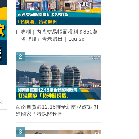
FI專欄｜內幕交易帳面獲利＄850萬
「名牌潘」告老歸田｜Louise
2
3
海南自貿港12.18推全新關稅政策 打
造國家「特殊關稅區」
3
託