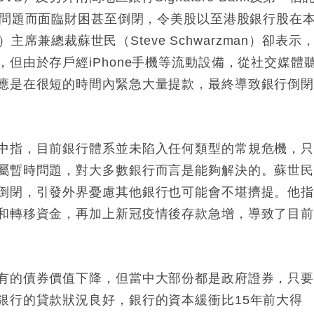
k）因流動性問題而面臨財困甚至倒閉，令美股以至港股銀行股在
）主席兼總裁蘇世民（Steve Schwarzman）卻表示
但由於存戶經iPhone手機等流動設備，從社交媒體
應是在很短的時間內緊急大量提款，最終導致銀行倒
中指，目前銀行體系並未陷入任何類型的常規危機，
屬暫時問題，對大多數銀行而言是能夠解決的。蘇世
倒閉，引發外界憂慮其他銀行也可能會不堪擠提。他
和轉移資金，再加上新冠疫情後存款急增，導致了目
有的債券價值下降，但當中大部份都是政府證券，只
銀行的貸款狀況良好，銀行的資本緩衝比15年前大得