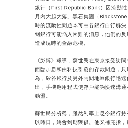
銀行（First Republic Ban
月內大起大落。黑石集團（Blackstone
時的流動性問題本可由各銀行自行解決，
到銀行可能陷入困難的消息，他們的反
造成現時的金融危機。
《彭博》報導，蘇世民在東京接受訪問
面臨加息和由科技引發的存款問題，只
為，矽谷銀行及另外兩間地區銀行迅速
出，手機應用程式使存戶能夠快速溝通
動盪。
蘇世民分析稱，雖然利率上息令銀行持
以時日，終會到期獲償。他又補充指，