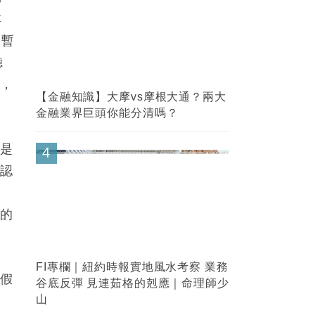
本
，暫
聽
閉，
【金融知識】大摩vs摩根大通？兩大
金融業界巨頭你能分清嗎？
只是
4
民認
指
前的
FI專欄｜紐約時報實地風水考察 業務
要假
谷底反彈 見連茹格的剋應｜命理師少
山