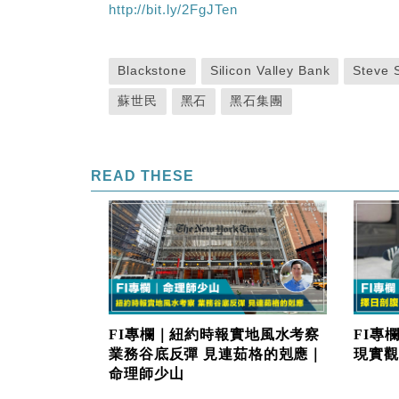
http://bit.ly/2FgJTen
Blackstone
Silicon Valley Bank
Steve 
蘇世民
黑石
黑石集團
READ THESE
FI專
FI專欄｜紐約時報實地風水考察
現實觀
業務谷底反彈 見連茹格的剋應｜
命理師少山