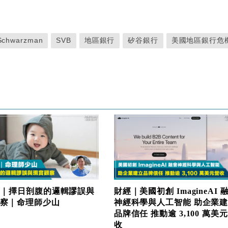
Schwarzman
SVB
地區銀行
矽谷銀行
美國地區銀行危
欄｜擇日剖腹的邏輯謬誤與
財經｜美國初創 ImagineAI 
察｜命理師少山
神經科學與人工智能 助企業
品牌信任 推動逾 3,100 萬美
收