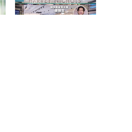
FI專欄｜內幕交易帳面獲利＄850萬
「名牌潘」告老歸田｜Louise
2
海南自貿港12.18推全新關稅政策 打
3
造國家「特殊關稅區」