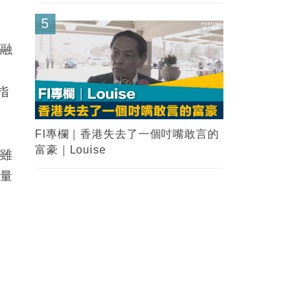
5
金融
指
FI專欄｜香港失去了一個吋嘴敢言的
富豪｜Louise
息雖
大量