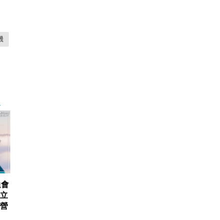
機
融會
建立
元營