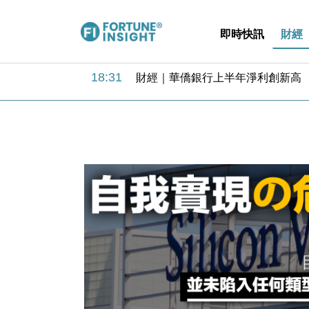
即時快訊
財經
18:31
財經｜華僑銀行上半年淨利創新高 
17:33
財經｜滙豐上調香港今年GDP預測至
16:47
本地｜假冒內地執法人員要求交「保證
16:05
財經｜日經失守6.5萬點後回穩 全
15:47
財經｜恒隆10月換帥 玩具「反」斗
15:11
財經｜韓股反覆波動收跌 連挫7周
13:44
財經｜內地7月美元計價出口增近24
12:44
財經｜日本春季三度入市撐日圓 4月
11:12
國際｜特朗普料美伊戰事快結束 承
15:59
財經｜SA售股自救後再出手 斥4
18:31
財經｜華僑銀行上半年淨利創新高 
17:33
財經｜滙豐上調香港今年GDP預測至
16:47
本地｜假冒內地執法人員要求交「保證
16:05
財經｜日經失守6.5萬點後回穩 全