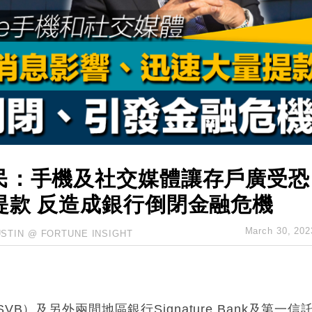
城亞洲CEO蔡德粦接任
創逾3年最長跌勢
%勝預期 貿易順差達1125億美元
單日斥6.28萬億日圓干預創新高
認部分彈藥庫存緊張
億美元押注未上市公司
民：手機及社交媒體讓存戶廣受恐
提款 反造成銀行倒閉金融危機
March 30, 202
USTIN @ FORTUNE INSIGHT
nk，SVB）及另外兩間地區銀行Signature Bank及第一信