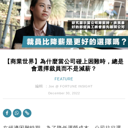
財經｜恒隆10月換帥 玩具「反」斗城亞洲CEO蔡德
15:47
粦接任
財經｜韓股反覆波動收跌 連挫7周創逾3年最長跌勢
15:11
財經｜內地7月美元計價出口增近24%勝預期 貿易順
13:44
差達1125億美元
財經｜日本春季三度入市撐日圓 4月單日斥6.28萬億
12:44
日圓干預創新高
【商業世界】為什麼當公司碰上困難時，總是
國際｜特朗普料美伊戰事快結束 承認部分彈藥庫存緊
11:12
會選擇裁員而不是減薪？
張
財經｜SA售股自救後再出手 斥4億美元押注未上市公
FEATURE
15:59
司
編輯 ：
Joe @ FORTUNE INSIGHT
財經｜華僑銀行上半年淨利創新高 中期息增15%至
18:31
December 30, 2022
47仙
財經｜滙豐上調香港今年GDP預測至4.5% 看好貿易
17:33
及消費表現
本地｜假冒內地執法人員要求交「保證金」 43歲女子
16:47
損失近6900萬元
在經濟困難時期，為了降低運營成本，公司往往選