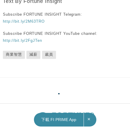
Text By Fortune Insight
Subscribe FORTUNE INSIGHT Telegram:
http://bit.ly/2M63TRO
Subscribe FORTUNE INSIGHT YouTube channel:
http://bit.ly/2FgJTen
商業智慧
減薪
裁員
×
下載 FI PRIME App