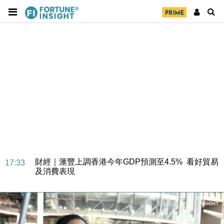
財經｜華僑銀行上半年淨利創新高 中期息增15%至
18:31
47仙
財經｜滙豐上調香港今年GDP預測至4.5% 看好貿易
17:33
及消費表現
本地｜假冒內地執法人員要求交「保證金」 43歲女子
16:47
損失近6900萬元
財經｜日經失守6.5萬點後回穩 全周仍升近2%
16:05