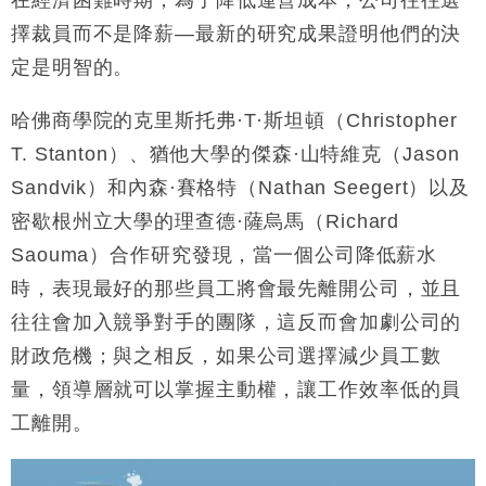
財經｜日經失守6.5萬點後回穩 全周仍升近2%
擇裁員而不是降薪—最新的研究成果證明他們的決
16:05
定是明智的。
財經｜恒隆10月換帥 玩具「反」斗城亞洲CEO蔡德
15:47
粦接任
哈佛商學院的克里斯托弗·T·斯坦頓（Christopher
財經｜韓股反覆波動收跌 連挫7周創逾3年最長跌勢
15:11
T. Stanton）、猶他大學的傑森·山特維克（Jason
Sandvik）和內森·賽格特（Nathan Seegert）以及
財經｜內地7月美元計價出口增近24%勝預期 貿易順
13:44
差達1125億美元
密歇根州立大學的理查德·薩烏馬（Richard
財經｜日本春季三度入市撐日圓 4月單日斥6.28萬億
12:44
Saouma）合作研究發現，當一個公司降低薪水
日圓干預創新高
時，表現最好的那些員工將會最先離開公司，並且
國際｜特朗普料美伊戰事快結束 承認部分彈藥庫存緊
11:12
往往會加入競爭對手的團隊，這反而會加劇公司的
張
財政危機；與之相反，如果公司選擇減少員工數
財經｜SA售股自救後再出手 斥4億美元押注未上市公
15:59
司
量，領導層就可以掌握主動權，讓工作效率低的員
工離開。