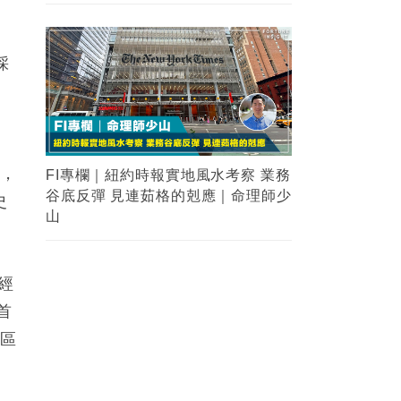
採
望，
FI專欄｜紐約時報實地風水考察 業務
谷底反彈 見連茹格的剋應｜命理師少
史
山
經
首
特區
。