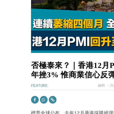
12:30
財經｜香港7月PMI回落至51 企
11:40
財經｜黑石傳再籌逾360億美元 支援Ant
10:57
財經｜美商務部擬擴大金屬關稅範圍 
18:15
本地｜新世界K11 9月升級會員制
17:40
財經｜本港6月零售額連升14個月
16:33
財經｜滙控重啟最多10億美元回購 
否極泰來？｜香港12月P
年挫3% 惟商業信心反
編輯 ：
J
FEATURE
標普全球公布，去年12月香港採購經理指