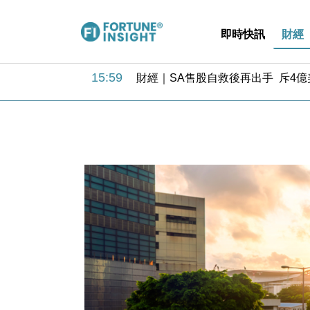
即時快訊
財經
15:59
財經｜SA售股自救後再出手 斥4
11:30
財經｜精星香港夥菜鳥拓全球智慧倉
14:50
地產｜大酒店中期轉賺2300萬元 
13:12
國際｜特朗普赴洛杉磯高球場活動前
12:30
財經｜香港7月PMI回落至51 企
11:40
財經｜黑石傳再籌逾360億美元 支援Ant
10:57
財經｜美商務部擬擴大金屬關稅範圍 
18:15
本地｜新世界K11 9月升級會員制
17:40
財經｜本港6月零售額連升14個月
16:33
財經｜滙控重啟最多10億美元回購 
15:59
財經｜SA售股自救後再出手 斥4
11:30
財經｜精星香港夥菜鳥拓全球智慧倉
14:50
地產｜大酒店中期轉賺2300萬元 
13:12
國際｜特朗普赴洛杉磯高球場活動前