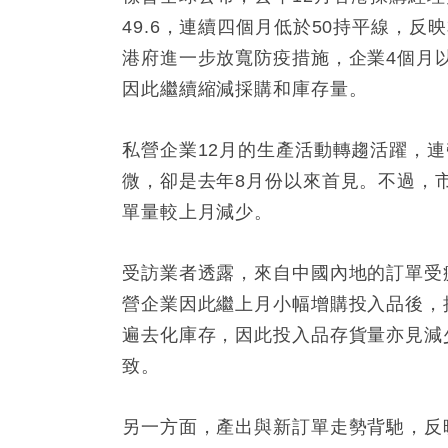
49.6，連續四個月低於50持平線，
港府進一步放寬防疫措施，企業4個月
因此繼續縮減採購和庫存量。
私營企業12月的生產活動轉趨活躍，
微，卻是去年8月份以來首見。不過，
單量較上月減少。
受訪業者透露，來自中國內地的訂單受
營企業因此繼上月小幅增購投入品後，
遍去化庫存，因此投入品存貨量亦見減
致。
另一方面，產出與新訂單走勢背馳，反