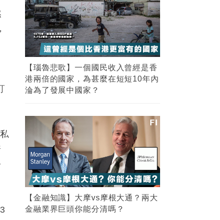
然
，
【瑙魯悲歌】一個國民收入曾經是香
港兩倍的國家，為甚麼在短短10年內
訂
淪為了發展中國家？
。私
普
一
【金融知識】大摩vs摩根大通？兩大
3
金融業界巨頭你能分清嗎？