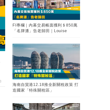
FI專欄｜內幕交易帳面獲利＄850萬
「名牌潘」告老歸田｜Louise
全
3
海南自貿港12.18推全新關稅政策 打
造國家「特殊關稅區」