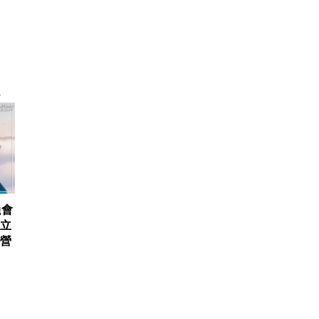
融會
建立
元營