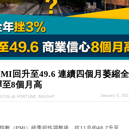
業擴張放慢兼縮減人手
hropic租用Google晶片
14類產品或加徵25%
度 增鉑金卡級別鎖定高消費客群
 珠寶鐘錶銷售升勢最強
派息比率目標維持50%
MI回升至49.6 連續四個月萎縮
彈至8個月高
January 5, 202
USTIN @ FORTUNE INSIGHT
數（PMI）經季節性調整後，從11月的48.7升至