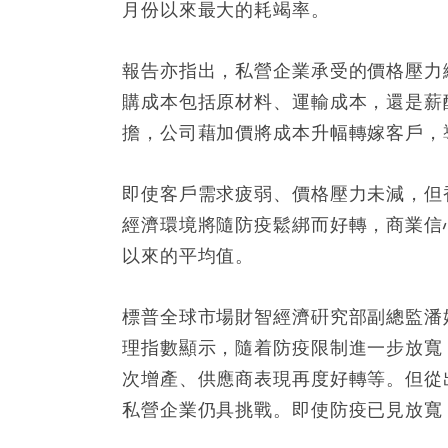
月份以來最大的耗竭率。
報告亦指出，私營企業承受的價格壓力
購成本包括原材料、運輸成本，還是薪
擔，公司藉加價將成本升幅轉嫁客戶，
即使客戶需求疲弱、價格壓力未減，但
經濟環境將隨防疫鬆綁而好轉，商業信心
以來的平均值。
標普全球市場財智經濟硏究部副總監潘婧怡
理指數顯示，隨着防疫限制進一步放寬
次增產、供應商表現再度好轉等。但從
私營企業仍具挑戰。即使防疫已見放寬