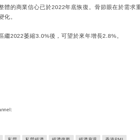
整體的商業信心已於2022年底恢復。骨節眼在於需求
變化。
2022萎縮3.0%後，可望於來年增長2.8%。
nnel:
私營
私營經濟
經濟復甦
經濟衰退
香港PMI