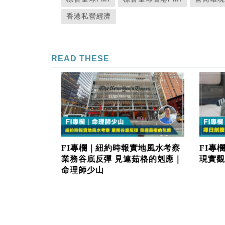
香港私營經濟
READ THESE
FI專
FI專欄｜紐約時報實地風水考察
現實觀
業務谷底反彈 見連茹格的剋應｜
命理師少山