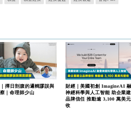
欄｜擇日剖腹的邏輯謬誤與
財經｜美國初創 ImagineAI 
察｜命理師少山
神經科學與人工智能 助企業
品牌信任 推動逾 3,100 萬美
收