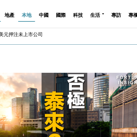
地產
本地
中國
國際
科技
生活
專訪
專
億美元押注未上市公司
儲市場 加快海外市場落地
斥21億翻新香港及東京半島
 男子攜槍彈被捕
業擴張放慢兼縮減人手
hropic租用Google晶片
14類產品或加徵25%
度 增鉑金卡級別鎖定高消費客群
 珠寶鐘錶銷售升勢最強
派息比率目標維持50%
億美元押注未上市公司
儲市場 加快海外市場落地
斥21億翻新香港及東京半島
 男子攜槍彈被捕