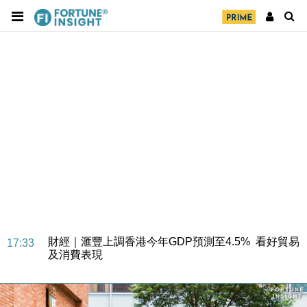
財經｜華僑銀行上半年淨利創新高 中期息增15%至
18:31
47仙
財經｜滙豐上調香港今年GDP預測至4.5% 看好貿易
17:33
及消費表現
本地｜假冒內地執法人員要求交「保證金」 43歲女子
16:47
損失近6900萬元