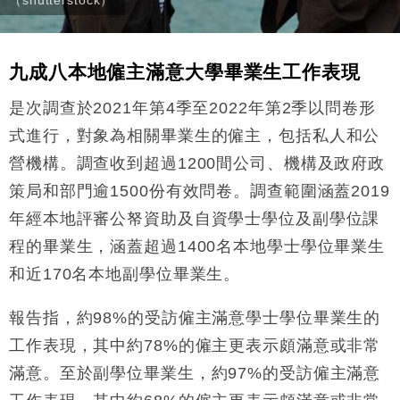
九成八本地僱主滿意大學畢業生工作表現
是次調查於2021年第4季至2022年第2季以問卷形
式進行，對象為相關畢業生的僱主，包括私人和公
營機構。調查收到超過1200間公司、機構及政府政
策局和部門逾1500份有效問卷。調查範圍涵蓋2019
年經本地評審公帑資助及自資學士學位及副學位課
程的畢業生，涵蓋超過1400名本地學士學位畢業生
和近170名本地副學位畢業生。
報告指，約98%的受訪僱主滿意學士學位畢業生的
工作表現，其中約78%的僱主更表示頗滿意或非常
滿意。至於副學位畢業生，約97%的受訪僱主滿意