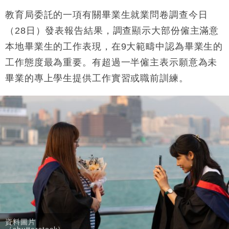
本地｜假冒內地執法人員要求交「保證金」 43歲女子
16:47
損失近6900萬元
教育局委託的一項有關畢業生就業問卷調查今日
財經｜日經失守6.5萬點後回穩 全周仍升近2%
（28日）發表報告結果，調查顯示大部份僱主滿意
16:05
本地畢業生的工作表現，在9大範疇中認為畢業生的
財經｜恒隆10月換帥 玩具「反」斗城亞洲CEO蔡德
15:47
工作態度最為重要。有超過一半僱主表示願意為未
粦接任
畢業的專上學生提供工作實習或職前訓練。
財經｜韓股反覆波動收跌 連挫7周創逾3年最長跌勢
15:11
財經｜內地7月美元計價出口增近24%勝預期 貿易順
13:44
差達1125億美元
財經｜日本春季三度入市撐日圓 4月單日斥6.28萬億
12:44
日圓干預創新高
國際｜特朗普料美伊戰事快結束 承認部分彈藥庫存緊
11:12
張
財經｜SA售股自救後再出手 斥4億美元押注未上市公
15:59
司
資料圖片
（shutterstock）