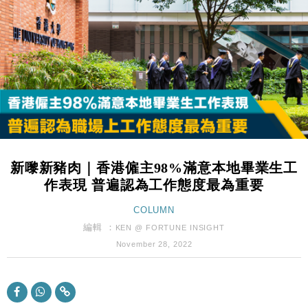
財經｜日經失守6.5萬點後回穩 全周仍升近2%
16:05
財經｜恒隆10月換帥 玩具「反」斗城亞洲CEO蔡德
15:47
粦接任
財經｜韓股反覆波動收跌 連挫7周創逾3年最長跌勢
15:11
財經｜內地7月美元計價出口增近24%勝預期 貿易順
13:44
差達1125億美元
財經｜日本春季三度入市撐日圓 4月單日斥6.28萬億
12:44
日圓干預創新高
新嚟新豬肉｜香港僱主98%滿意本地畢業生工
國際｜特朗普料美伊戰事快結束 承認部分彈藥庫存緊
11:12
作表現 普遍認為工作態度最為重要
張
財經｜SA售股自救後再出手 斥4億美元押注未上市公
COLUMN
15:59
司
編輯 ：
KEN @ FORTUNE INSIGHT
財經｜華僑銀行上半年淨利創新高 中期息增15%至
18:31
November 28, 2022
47仙
財經｜滙豐上調香港今年GDP預測至4.5% 看好貿易
17:33
及消費表現