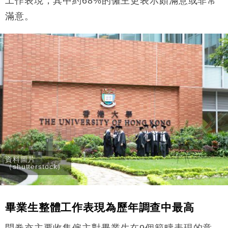
工作表現，其中約68%的僱主更表示頗滿意或非常
滿意。
資料圖片
（shutterstock）
畢業生整體工作表現為歷年調查中最高
問卷亦主要收集僱主對畢業生在9個範疇表現的意