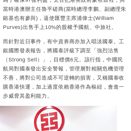
當時港澳辦主任魯平磋商(當時總理李鵬、副總理朱
鎔基也有參與)，逼使匯豐主席浦偉士(William
Purves)出售手上10%的股權予國航、中旅社。
而針對近日事件，有中資券商亦加入唱淡國泰。工
銀國際發表報告，將國泰評級下調至「強烈沽售
（
Strong Sell
）」，目標價
6
元。該行指，中國民
航局對國泰發出安全警報，管理層對相關危機管理
不善，將對公司造成不可逆轉的損害，又稱國泰收
購香港快運，加上過度依賴香港作為樞紐，會進一
步威脅其盈利能力。