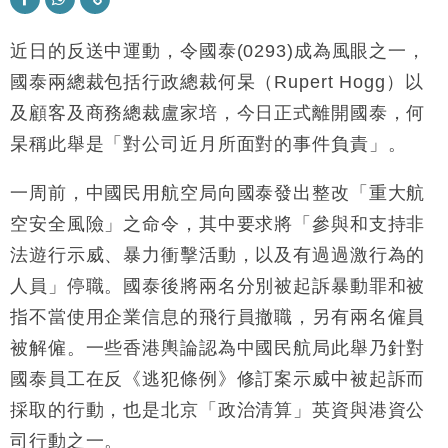
本地｜假冒內地執法人員要求交「保證金」 43歲女子
16:47
損失近6900萬元
近日的反送中運動，令國泰(0293)成為風眼之一，
財經｜日經失守6.5萬點後回穩 全周仍升近2%
16:05
國泰兩總裁包括行政總裁何杲（Rupert Hogg）以
財經｜恒隆10月換帥 玩具「反」斗城亞洲CEO蔡德
15:47
及顧客及商務總裁盧家培，今日正式離開國泰，何
粦接任
杲稱此舉是「對公司近月所面對的事件負責」。
財經｜韓股反覆波動收跌 連挫7周創逾3年最長跌勢
15:11
一周前，中國民用航空局向國泰發出整改「重大航
財經｜內地7月美元計價出口增近24%勝預期 貿易順
13:44
空安全風險」之命令，其中要求將「參與和支持非
差達1125億美元
法遊行示威、暴力衝擊活動，以及有過過激行為的
財經｜日本春季三度入市撐日圓 4月單日斥6.28萬億
12:44
日圓干預創新高
人員」停職。國泰後將兩名分別被起訴暴動罪和被
國際｜特朗普料美伊戰事快結束 承認部分彈藥庫存緊
11:12
指不當使用企業信息的飛行員撤職，另有兩名僱員
張
被解僱。一些香港輿論認為中國民航局此舉乃針對
財經｜SA售股自救後再出手 斥4億美元押注未上市公
15:59
司
國泰員工在反《逃犯條例》修訂案示威中被起訴而
採取的行動，也是北京「政治清算」英資與港資公
司行動之一。