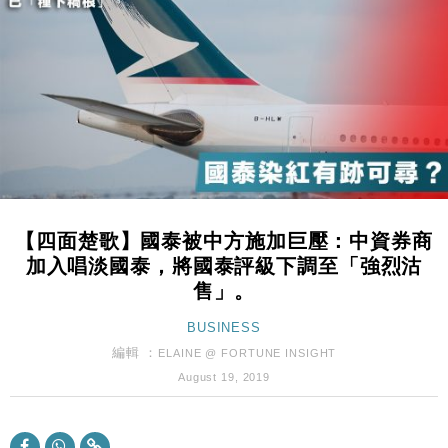
財經｜日經失守6.5萬點後回穩 全周仍升近2%
16:05
財經｜恒隆10月換帥 玩具「反」斗城亞洲CEO蔡德
15:47
粦接任
財經｜韓股反覆波動收跌 連挫7周創逾3年最長跌勢
15:11
財經｜內地7月美元計價出口增近24%勝預期 貿易順
13:44
差達1125億美元
財經｜日本春季三度入市撐日圓 4月單日斥6.28萬億
12:44
日圓干預創新高
【四面楚歌】國泰被中方施加巨壓：中資券商
國際｜特朗普料美伊戰事快結束 承認部分彈藥庫存緊
11:12
加入唱淡國泰，將國泰評級下調至「強烈沽
張
售」。
財經｜SA售股自救後再出手 斥4億美元押注未上市公
15:59
司
BUSINESS
財經｜華僑銀行上半年淨利創新高 中期息增15%至
編輯 ：
18:31
ELAINE @ FORTUNE INSIGHT
47仙
August 19, 2019
財經｜滙豐上調香港今年GDP預測至4.5% 看好貿易
17:33
及消費表現