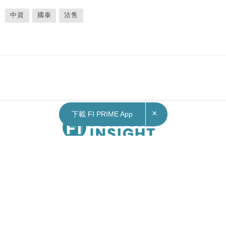
中資
國泰
沽售
×
下載 FI PRIME App