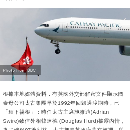
Photo from BBC
根據本地媒體資料，有英國外交部解密文件顯示國
泰母公司太古集團早於1992年回歸過渡期時﹐已
「種下禍根」：時任太古主席施雅迪(Adrian
Swire)致信外相韓達德 (Douglas Hurd)披露內情，
為了確保97後利益，太古把港英政府蒙在鼓裡，與