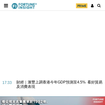
財經｜華僑銀行上半年淨利創新高 中期息增15%至
18:31
47仙
財經｜滙豐上調香港今年GDP預測至4.5% 看好貿易
17:33
及消費表現
本地｜假冒內地執法人員要求交「保證金」 43歲女子
16:47
損失近6900萬元