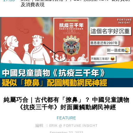
及消費表現
本地｜假冒內地執法人員要求交「保證金」 43歲女子
16:47
損失近6900萬元
財經｜日經失守6.5萬點後回穩 全周仍升近2%
16:05
財經｜恒隆10月換帥 玩具「反」斗城亞洲CEO蔡德
15:47
粦接任
財經｜韓股反覆波動收跌 連挫7周創逾3年最長跌勢
15:11
財經｜內地7月美元計價出口增近24%勝預期 貿易順
13:44
差達1125億美元
財經｜日本春季三度入市撐日圓 4月單日斥6.28萬億
12:44
日圓干預創新高
純屬巧合｜古代都有「撩鼻」？ 中國兒童讀物
國際｜特朗普料美伊戰事快結束 承認部分彈藥庫存緊
11:12
《抗疫三千年》封面圖觸動網民神經
張
財經｜SA售股自救後再出手 斥4億美元押注未上市公
FEATURE
15:59
司
編輯 ：
ERIK @ FORTUNE INSIGHT
財經｜華僑銀行上半年淨利創新高 中期息增15%至
September 27, 2022