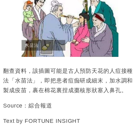
水苗法
翻查資料，該插圖可能是古人預防天花的人痘接種
法「水苗法」，即把患者痘痂研成細末，加水調和
製成疫苗，裹在棉花裏捏成棗核形狀塞入鼻孔。
Source：綜合報道
Text by FORTUNE INSIGHT