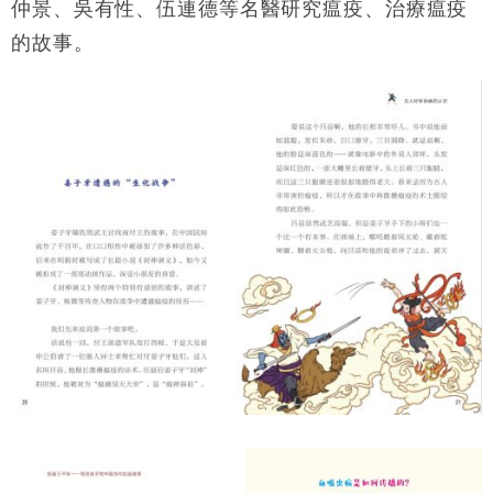
仲景、吳有性、伍連德等名醫研究瘟疫、治療瘟疫
的故事。