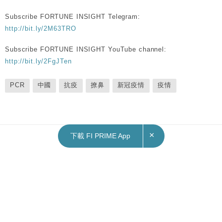
Subscribe FORTUNE INSIGHT Telegram:
http://bit.ly/2M63TRO
Subscribe FORTUNE INSIGHT YouTube channel:
http://bit.ly/2FgJTen
PCR
中國
抗疫
撩鼻
新冠疫情
疫情
×
下載 FI PRIME App