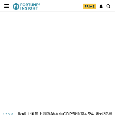
財經｜華僑銀行上半年淨利創新高 中期息增15%至
18:31
47仙
財經｜滙豐上調香港今年GDP預測至4.5% 看好貿易
17:33