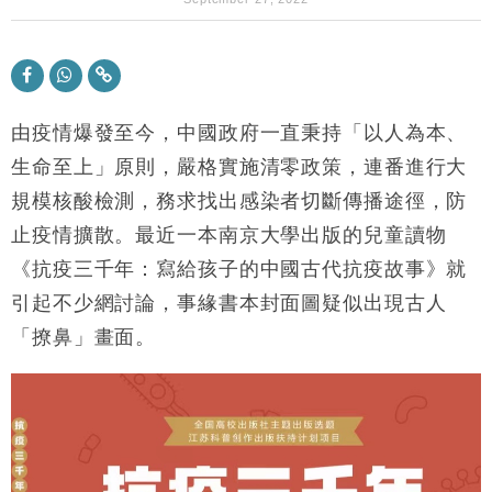
18:31
47仙
財經｜滙豐上調香港今年GDP預測至4.5% 看好貿易
17:33
及消費表現
本地｜假冒內地執法人員要求交「保證金」 43歲女子
16:47
損失近6900萬元
由疫情爆發至今，中國政府一直秉持「以人為本、
財經｜日經失守6.5萬點後回穩 全周仍升近2%
生命至上」原則，嚴格實施清零政策，連番進行大
16:05
規模核酸檢測，務求找出感染者切斷傳播途徑，防
財經｜恒隆10月換帥 玩具「反」斗城亞洲CEO蔡德
15:47
止疫情擴散。最近一本南京大學出版的兒童讀物
粦接任
《抗疫三千年：寫給孩子的中國古代抗疫故事》就
財經｜韓股反覆波動收跌 連挫7周創逾3年最長跌勢
15:11
引起不少網討論，事緣書本封面圖疑似出現古人
財經｜內地7月美元計價出口增近24%勝預期 貿易順
13:44
「撩鼻」畫面。
差達1125億美元
財經｜日本春季三度入市撐日圓 4月單日斥6.28萬億
12:44
日圓干預創新高
國際｜特朗普料美伊戰事快結束 承認部分彈藥庫存緊
11:12
張