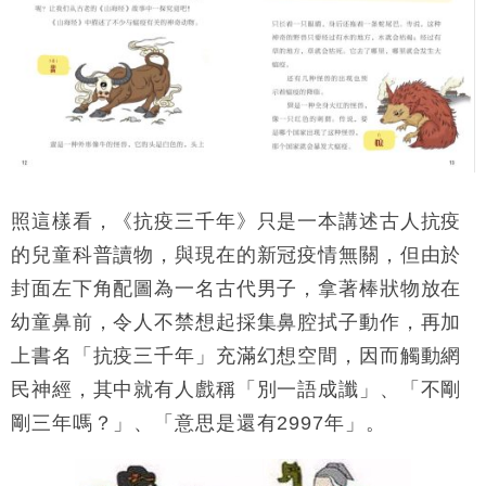
照這樣看，《抗疫三千年》只是一本講述古人抗疫
的兒童科普讀物，與現在的新冠疫情無關，但由於
封面左下角配圖為一名古代男子，拿著棒狀物放在
幼童鼻前，令人不禁想起採集鼻腔拭子動作，再加
上書名「抗疫三千年」充滿幻想空間，因而觸動網
民神經，其中就有人戲稱「別一語成讖」、「不剛
剛三年嗎？」、「意思是還有2997年」。