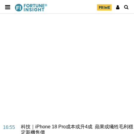
經濟｜大摩看淡內房今年表現 削新開工及銷售預測
17:38
科技｜iPhone 18 Pro成本或升4成 蘋果或犧牲毛利穩
16:55
定新機售價