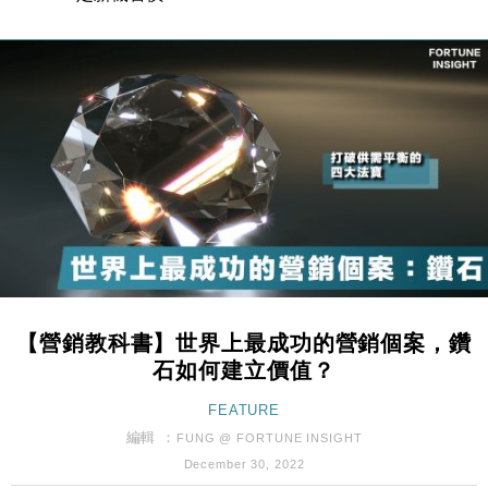
本地｜香港迪拜下月10日合辦氣候金融會議
15:38
財經｜大摩削老鋪黃金目標價至505元 惟維持「增
14:49
持」評級
本地｜華嫂冰室太子店涉提供失實資料 遭禁申請輸入
13:49
勞工一年
中國｜強颱風「白海豚」殘渦北上 上海取消逾900班
12:11
機
財經｜華僑銀行上半年淨利創新高 中期息增15%至
18:31
47仙
財經｜滙豐上調香港今年GDP預測至4.5% 看好貿易
17:33
及消費表現
【營銷教科書】世界上最成功的營銷個案，鑽
本地｜假冒內地執法人員要求交「保證金」 43歲女子
16:47
石如何建立價值？
損失近6900萬元
財經｜日經失守6.5萬點後回穩 全周仍升近2%
FEATURE
16:05
編輯 ：
FUNG @ FORTUNE INSIGHT
經濟｜大摩看淡內房今年表現 削新開工及銷售預測
17:38
December 30, 2022