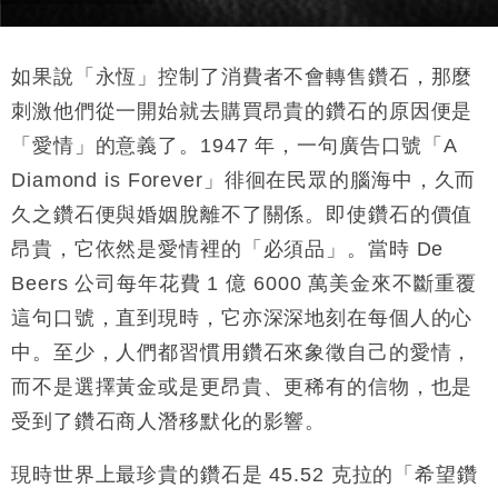
如果說「永恆」控制了消費者不會轉售鑽石，那麼
刺激他們從一開始就去購買昂貴的鑽石的原因便是
「愛情」的意義了。1947 年，一句廣告口號「
A
Diamond is Forever」徘徊在民眾的腦海中，久而
久之鑽石便與婚姻脫離不了關係。即使鑽石的價值
昂貴，它依然是愛情裡的「必須品」。當時 De
Beers 公司每年花費 1 億 6000 萬美金來不斷重覆
這句口號，直到現時，它亦深深地刻在每個人的心
中。至少，人們都習慣用鑽石來象徵自己的愛情，
而不是選擇黃金或是更昂貴、更稀有的信物，也是
受到了鑽石商人潛移默化的影響。
現時世界上最珍貴的鑽石是 45.52 克拉的「希望鑽