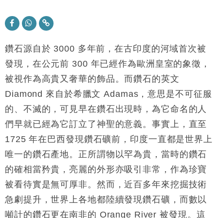
科技｜iPhone 18 Pro成本或升4成 蘋果或犧牲毛利穩
16:55
定新機售價
本地｜香港迪拜下月10日合辦氣候金融會議
15:38
鑽石源自於 3000 多年前，在古印度的河域首次被
財經｜大摩削老鋪黃金目標價至505元 惟維持「增
發現，在公元前 300 年已經作為歐洲皇室的象徵，
14:49
持」評級
被視作為高貴又奢華的飾品。而鑽石的英文
本地｜華嫂冰室太子店涉提供失實資料 遭禁申請輸入
13:49
Diamond 來自於希臘文 Adamas，意思是不可征服
勞工一年
的、不滅的，可見早在鑽石出現時，為它命名的人
中國｜強颱風「白海豚」殘渦北上 上海取消逾900班
12:11
機
們早就已經為它訂立了神聖的意義。事實上，直至
財經｜華僑銀行上半年淨利創新高 中期息增15%至
18:31
1725 年在巴西發現鑽石礦前，印度一直都是世界上
47仙
唯一的鑽石產地。正所謂物以罕為貴，當時的鑽石
財經｜滙豐上調香港今年GDP預測至4.5% 看好貿易
17:33
的確相當矜貴，亮麗的外形亦吸引非常，作為珍寶
及消費表現
被看待實是無可厚非。然而，近百多年來挖掘技術
本地｜假冒內地執法人員要求交「保證金」 43歲女子
16:47
損失近6900萬元
急劇提升，世界上各地都陸續發現鑽石礦，而數以
財經｜日經失守6.5萬點後回穩 全周仍升近2%
16:05
噸計的鑽石更在南非的 Orange River 被發現。這