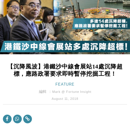
財經｜香港7月PMI回落至51 企業擴張放慢兼縮減人
12:30
手
財經｜黑石傳再籌逾360億美元 支援Anthropic租用
11:40
Google晶片
財經｜美商務部擬擴大金屬關稅範圍 14類產品或加徵
10:57
25%
本地｜新世界K11 9月升級會員制度 增鉑金卡級別鎖
18:15
定高消費客群
【沉降風波】港鐵沙中線會展站14處沉降超
財經｜本港6月零售額連升14個月 珠寶鐘錶銷售升勢
17:40
標，應路政署要求即時暫停挖掘工程！
最強
財經｜滙控重啟最多10億美元回購 派息比率目標維持
FEATURE
16:33
50%
編輯 ：
Mark @ Fortune Insight
財經｜SA售股自救後再出手 斥4億美元押注未上市公
15:59
August 11, 2018
司
財經｜精星香港夥菜鳥拓全球智慧倉儲市場 加快海外
11:30
市場落地
地產｜大酒店中期轉賺2300萬元 斥21億翻新香港及
14:50