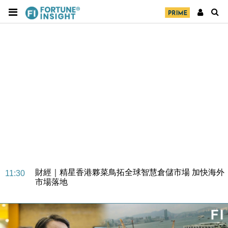
財經｜SA售股自救後再出手 斥4億美元押注未上市公
15:59
司
財經｜精星香港夥菜鳥拓全球智慧倉儲市場 加快海外
11:30
市場落地
地產｜大酒店中期轉賺2300萬元 斥21億翻新香港及
14:50
東京半島
國際｜特朗普赴洛杉磯高球場活動前 男子攜槍彈被捕
13:12