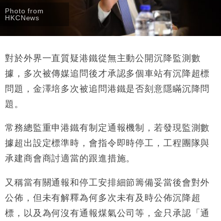
Photo from
HKCNews
對於外界一直質疑港鐵從無主動公開沉降監測數
據，多次被傳媒追問後才承認多個車站有沉降超標
問題，金澤培多次被追問港鐵是否刻意隱瞞沉降問
題。
常務總監重申港鐵有制定通報機制，若發現監測數
據超出設定標準時，會指令即時停工，工程團隊與
承建商會商討適當的跟進措施。
又稱當有關通報和停工安排細節籌備妥當後會對外
公佈，但未有解釋為何多次未有及時公佈沉降超
標，以及為何沒有通報煤氣公司等，金只承認「通