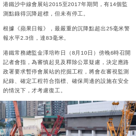
東京半島
港鐵沙中線會展站2015至2017年期間，有14個監
國際｜特朗普赴洛杉磯高球場活動前 男子攜槍彈被捕
測點錄得沉降超標，但未有停工。
13:12
財經｜香港7月PMI回落至51 企業擴張放慢兼縮減人
根據《蘋果日報》，最嚴重的沉降點超出25毫米警
12:30
手
報水平2.3倍，達83毫米。
財經｜黑石傳再籌逾360億美元 支援Anthropic租用
11:40
Google晶片
港鐵常務總監金澤培昨日（8月10日）傍晚6時召開
財經｜美商務部擬擴大金屬關稅範圍 14類產品或加徵
10:57
記者會指，為審慎起見及釋除公眾疑慮，決定應路
25%
政署要求暫停會展站的挖掘工程，將會在審視監測
本地｜新世界K11 9月升級會員制度 增鉑金卡級別鎖
18:15
定高消費客群
紀錄、確定工程符合指標、確保周邊的設施在安全
財經｜本港6月零售額連升14個月 珠寶鐘錶銷售升勢
17:40
的情況下，才考慮復工。
最強
財經｜滙控重啟最多10億美元回購 派息比率目標維持
16:33
50%