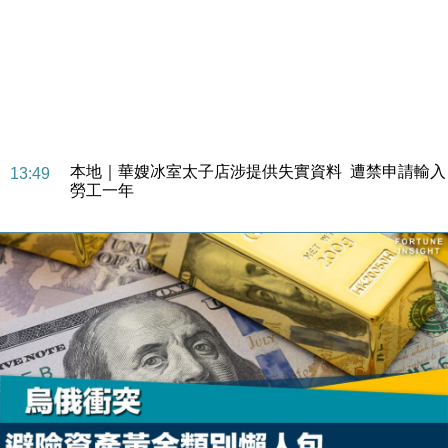
財經｜大摩削老鋪黃金目標價至505元 惟維持「增
14:49
持」評級
本地｜華嫂冰室太子店涉提供失實資料 遭禁申請輸入
13:49
勞工一年
中國｜強颱風「白海豚」殘渦北上 上海取消逾900班
12:11
機
財經｜華僑銀行上半年淨利創新高 中期息增15%至
18:31
47仙
財經｜滙豐上調香港今年GDP預測至4.5% 看好貿易
17:33
及消費表現
本地｜假冒內地執法人員要求交「保證金」 43歲女子
16:47
損失近6900萬元
財經｜日經失守6.5萬點後回穩 全周仍升近2%
16:05