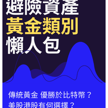
財經｜日經失守6.5萬點後回穩 全周仍升近2%
16:05
財經｜恒隆10月換帥 玩具「反」斗城亞洲CEO蔡德
15:47
粦接任
財經｜韓股反覆波動收跌 連挫7周創逾3年最長跌勢
15:11
財經｜內地7月美元計價出口增近24%勝預期 貿易順
13:44
差達1125億美元