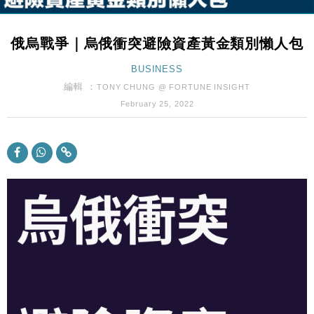
財經｜恒隆10月換帥 玩具「反」斗城亞洲CEO蔡德
15:47
粦接任
俄烏戰爭｜烏俄衝突避險資產黃金類別懶人包
財經｜韓股反覆波動收跌 連挫7周創逾3年最長跌勢
15:11
BUSINESS
財經｜內地7月美元計價出口增近24%勝預期 貿易順
編輯 ：
13:44
TONY CHUNG @ FORTUNE INSIGHT
差達1125億美元
February 25, 2022
財經｜大摩削老鋪黃金目標價至505元 惟維持「增
14:49
持」評級
本地｜華嫂冰室太子店涉提供失實資料 遭禁申請輸入
13:49
勞工一年
中國｜強颱風「白海豚」殘渦北上 上海取消逾900班
12:11
機
財經｜華僑銀行上半年淨利創新高 中期息增15%至
18:31
47仙
財經｜滙豐上調香港今年GDP預測至4.5% 看好貿易
17:33
及消費表現
本地｜假冒內地執法人員要求交「保證金」 43歲女子
16:47
損失近6900萬元