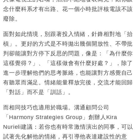
念什麼科系才有出路、花一個小時批評核電該不該
廢除。
面對如此情境，別跟著投入情緒，針鋒相對地「抬
槓」。更好的方式是不時拋出幾個開放性、不帶批
判卻能讓對方停下反思的問題，像是：「為什麼你
這樣覺得？」、「這樣做會有什麼好處？」，除了
進一步理解他們的思考脈絡，也能讓對方感覺自己
有聽眾而滿足。情緒能量釋放完後，交流才能回歸
「對話」而不是「訓話」。
而相同技巧也適用於職場。溝通顧問公司
「
Harmony Strategies Group
」創辦人
Kira
Nurieli
建議：若你也有時常激情演出的同事，可以
試著先化解他的情緒，再引導他表達建設性的意