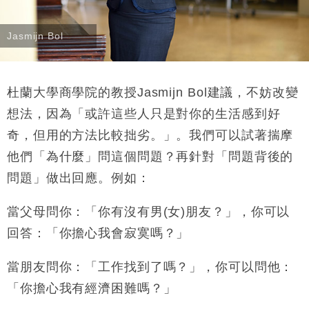
Jasmijn Bol
杜蘭大學商學院的教授
Jasmijn Bol
建議，不妨改變
想法，因為「或許這些人只是對你的生活感到好
奇，但用的方法比較拙劣。」。我們可以試著揣摩
他們「為什麼」問這個問題？再針對「問題背後的
問題」做出回應。例如：
當父母問你：「你有沒有男
(
女
)
朋友？」，你可以
回答：「你擔心我會寂寞嗎？」
當朋友問你：「工作找到了嗎？」，你可以問他：
「你擔心我有經濟困難嗎？」