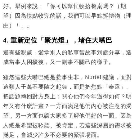
好。舉例來說：「你可以幫忙收拾餐桌嗎？（期
望）因為快點收完的話，我們可以早點拆禮物（理
由）！」。
4.
重新定位「聚光燈」，堵住大嘴巴
還有些親戚，愛拿別人的私事當故事到處分享，造
成當事人困擾後，又一副事不關己的樣子。
雖然這些大嘴巴總是惹事生非，
Nurieli
建議，面對
這類人千萬不要隨之起舞，而是把焦點「奉還」、
把話題轉回對方身上：關心他們今年過得如何？明
年又有什麼計畫？一方面滿足他們內心被注意的渴
望，另一方面也讓大家多了解他們好的一面。因為
人總是希望被聆聽、被肯定，若這些深層的需求被
滿足，會減少許多不必要的緊張場面。