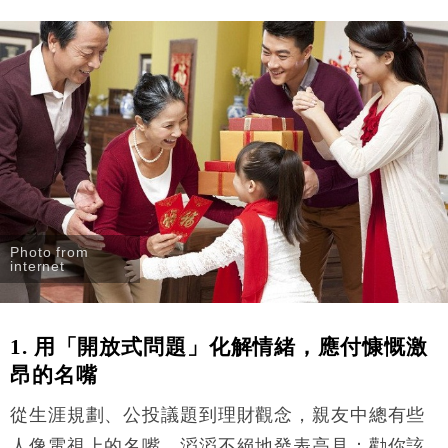
財經｜日本春季三度入市撐日圓 4月單日斥6.28萬億
12:44
日圓干預創新高
國際｜特朗普料美伊戰事快結束 承認部分彈藥庫存緊
11:12
張
財經｜SA售股自救後再出手 斥4億美元押注未上市公
15:59
司
Photo from
internet
1.
用「開放式問題」化解情緒，應付慷慨激
昂的名嘴
從生涯規劃、公投議題到理財觀念，親友中總有些
人像電視上的名嘴，滔滔不絕地發表高見：勸你該