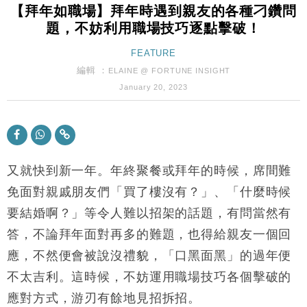
【拜年如職場】拜年時遇到親友的各種刁鑽問
國際｜特朗普料美伊戰事快結束 承認部分彈藥庫存緊
11:12
題，不妨利用職場技巧逐點擊破！
張
財經｜SA售股自救後再出手 斥4億美元押注未上市公
FEATURE
15:59
司
編輯 ：
ELAINE @ FORTUNE INSIGHT
財經｜華僑銀行上半年淨利創新高 中期息增15%至
18:31
January 20, 2023
47仙
財經｜滙豐上調香港今年GDP預測至4.5% 看好貿易
17:33
及消費表現
本地｜假冒內地執法人員要求交「保證金」 43歲女子
16:47
損失近6900萬元
又就快到新一年。年終聚餐或拜年的時候，席間難
財經｜日經失守6.5萬點後回穩 全周仍升近2%
免面對親戚朋友們「買了樓沒有？」、「什麼時候
16:05
要結婚啊？」等令人難以招架的話題，有問當然有
財經｜恒隆10月換帥 玩具「反」斗城亞洲CEO蔡德
15:47
答，不論拜年面對再多的難題，也得給親友一個回
粦接任
應，不然便會被說沒禮貌，「口黑面黑」的過年便
財經｜韓股反覆波動收跌 連挫7周創逾3年最長跌勢
15:11
不太吉利。這時候，不妨運用職場技巧各個擊破的
財經｜內地7月美元計價出口增近24%勝預期 貿易順
13:44
應對方式，游刃有餘地見招拆招。
差達1125億美元