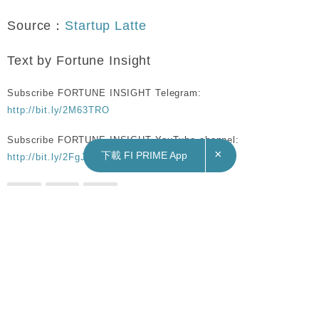
Source：
Startup Latte
Text by Fortune Insight
Subscribe FORTUNE INSIGHT Telegram:
http://bit.ly/2M63TRO
Subscribe FORTUNE INSIGHT YouTube channel:
×
下載 FI PRIME App
http://bit.ly/2FgJTen
技巧
拜年
職場