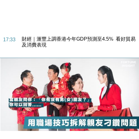
財經｜華僑銀行上半年淨利創新高 中期息增15%至
18:31
47仙
財經｜滙豐上調香港今年GDP預測至4.5% 看好貿易
17:33
及消費表現
本地｜假冒內地執法人員要求交「保證金」 43歲女子
16:47
損失近6900萬元
財經｜日經失守6.5萬點後回穩 全周仍升近2%
16:05
財經｜恒隆10月換帥 玩具「反」斗城亞洲CEO蔡德
15:47
粦接任
財經｜韓股反覆波動收跌 連挫7周創逾3年最長跌勢
15:11
財經｜內地7月美元計價出口增近24%勝預期 貿易順
13:44
差達1125億美元
財經｜日本春季三度入市撐日圓 4月單日斥6.28萬億
12:44
日圓干預創新高