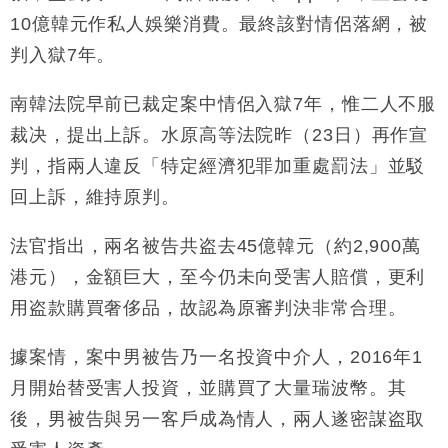
10億韓元作私人娛樂消費。最終該對情侶落網，被
財經｜黑石傳再籌逾360億美元 支援Anthropic租用
11:40
Google晶片
判入獄7年。
財經｜美商務部擬擴大金屬關稅範圍 14類產品或加徵
10:57
25%
南韓法院早前已裁定案中情侶入獄7年，惟二人不服
本地｜新世界K11 9月升級會員制度 增鉑金卡級別鎖
18:15
裁决，提出上訴。水原高等法院昨（23日）再作宣
定高消費客群
判，指兩人違反「特定經濟犯罪加重處罰法」並駁
財經｜本港6月零售額連升14個月 珠寶鐘錶銷售升勢
17:40
回上訴，維持原判。
最強
財經｜滙控重啟最多10億美元回購 派息比率目標維持
16:33
法官指出，兩名被告共盗去45億韓元（約2,900萬
50%
港元），金額巨大，至今仍未向受害人賠償，更利
用盗款購買奢侈品，故認為原審判決非常合理。
據案情，案中男被告乃一名投資中介人，2016年1
月開始替受害人投資，並購買了大量瑞波幣。其
後，男被告與另一客戶成為情人，兩人遂密謀盗取