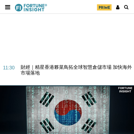
財經｜SA售股自救後再出手 斥4億美元押注未上市公
15:59
司
財經｜精星香港夥菜鳥拓全球智慧倉儲市場 加快海外
11:30
市場落地
地產｜大酒店中期轉賺2300萬元 斥21億翻新香港及
14:50
東京半島
國際｜特朗普赴洛杉磯高球場活動前 男子攜槍彈被捕
13:12
財經｜香港7月PMI回落至51 企業擴張放慢兼縮減人
12:30
手
財經｜黑石傳再籌逾360億美元 支援Anthropic租用
11:40
Google晶片