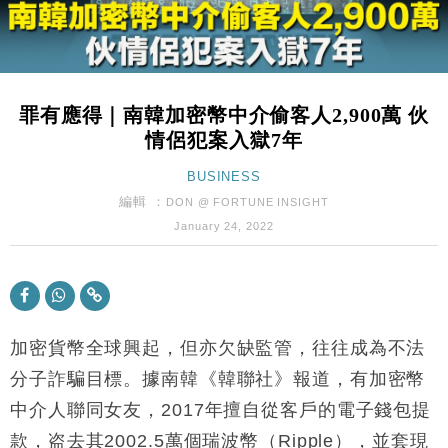
財經｜美商務部擬擴大金屬關稅範圍 14類產品或加徵
10:57
25%
本地｜新世界K11 9月升級會員制度 增鉑金卡級別鎖
18:15
定高消費客群
罪有應得｜南韓加密幣中介偷客人2,900萬 伙
財經｜本港6月零售額連升14個月 珠寶鐘錶銷售升勢
17:40
情侶犯案入獄7年
最強
財經｜滙控重啟最多10億美元回購 派息比率目標維持
BUSINESS
16:33
50%
編輯 ：
DON @ FORTUNE INSIGHT
財經｜SA售股自救後再出手 斥4億美元押注未上市公
15:59
January 24, 2022
司
財經｜精星香港夥菜鳥拓全球智慧倉儲市場 加快海外
11:30
市場落地
地產｜大酒店中期轉賺2300萬元 斥21億翻新香港及
14:50
東京半島
加密貨幣全球興起，但亦欠缺監管，往往成為不法
國際｜特朗普赴洛杉磯高球場活動前 男子攜槍彈被捕
分子詐騙目標。據南韓《韓聯社》報道，有加密幣
13:12
中介人聯同女友，2017年擅自從客戶的電子錢包提
財經｜香港7月PMI回落至51 企業擴張放慢兼縮減人
12:30
款，盗去其2002.5萬個瑞波幣（Ripple），並套現
手