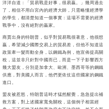
國際｜特朗普赴洛杉磯高球場活動前 男子攜槍彈被捕
洋洋自道：「貿易戰是好事，很易贏。」幾周過去
13:12
了，相信不用白宮內的經濟大師，只需略懂經濟學
財經｜香港7月PMI回落至51 企業擴張放慢兼縮減人
12:30
的學生，都清楚知道一個事實：這場不需要的經濟
手
戰爭中，沒有絕對的贏家。
財經｜黑石傳再籌逾360億美元 支援Anthropic租用
11:40
Google晶片
商賈出身的特朗普，似乎對貿易戰很著意，他很想
財經｜美商務部擬擴大金屬關稅範圍 14類產品或加徵
10:57
25%
贏，希望減少國際交易上的貿易差，但他不知道這
本地｜新世界K11 9月升級會員制度 增鉑金卡級別鎖
18:15
政策牽一髮而動全身，以鋼鐵為例，他宣佈提高關
定高消費客群
稅，這並非只針對中國而已，而是一下子影響西方
財經｜本港6月零售額連升14個月 珠寶鐘錶銷售升勢
17:40
幾大盟友，分別是加拿大、歐洲、墨西哥等的鋼鐵
最強
供應，對美國人而言，他們更依仗這些國家的鋼鐵
財經｜滙控重啟最多10億美元回購 派息比率目標維持
16:33
50%
進口。
盟友被惹怒，特朗普這時才猛然醒覺，急急提出補
救方案，對上述國家寬免關稅，這個例子相當經