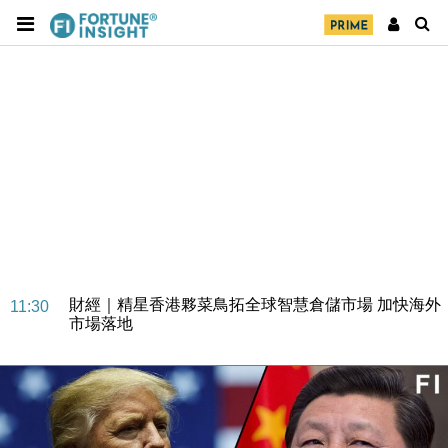
財經｜SA售股自救後再出手 斥4億美元押注未上市公
15:59
司
財經｜精星香港夥菜鳥拓全球智慧倉儲市場 加快海外
11:30
市場落地
地產｜大酒店中期轉賺2300萬元 斥21億翻新香港及
14:50
東京半島
國際｜特朗普赴洛杉磯高球場活動前 男子攜槍彈被捕
13:12