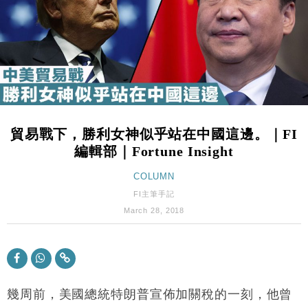
財經｜香港7月PMI回落至51 企業擴張放慢兼縮減人
12:30
手
財經｜黑石傳再籌逾360億美元 支援Anthropic租用
11:40
Google晶片
財經｜美商務部擬擴大金屬關稅範圍 14類產品或加徵
10:57
25%
本地｜新世界K11 9月升級會員制度 增鉑金卡級別鎖
18:15
定高消費客群
貿易戰下，勝利女神似乎站在中國這邊。｜FI
財經｜本港6月零售額連升14個月 珠寶鐘錶銷售升勢
17:40
編輯部｜Fortune Insight
最強
財經｜滙控重啟最多10億美元回購 派息比率目標維持
COLUMN
16:33
50%
FI主筆手記
財經｜SA售股自救後再出手 斥4億美元押注未上市公
15:59
March 28, 2018
司
財經｜精星香港夥菜鳥拓全球智慧倉儲市場 加快海外
11:30
市場落地
地產｜大酒店中期轉賺2300萬元 斥21億翻新香港及
14:50
東京半島
幾周前，美國總統特朗普宣佈加關稅的一刻，他曾