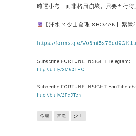
時運小考，而非格局崩壞。只要五行得
【渾水 x 少山命理 SHOZAN】
https://forms.gle/Vo6mi5s78qd9GK1
Subscribe FORTUNE INSIGHT Telegram:
http://bit.ly/2M63TRO
Subscribe FORTUNE INSIGHT YouTube cha
http://bit.ly/2FgJTen
命理
富途
少山