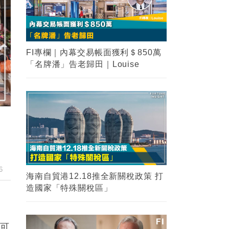
2
海南自貿港12.18推全新關稅政策 打
造國家「特殊關稅區」
3
【金融知識】大摩vs摩根大通？兩大
金融業界巨頭你能分清嗎？
6
4
【瑙魯悲歌】一個國民收入曾經是香
港兩倍的國家，為甚麼在短短10年內
淪為了發展中國家？
許可