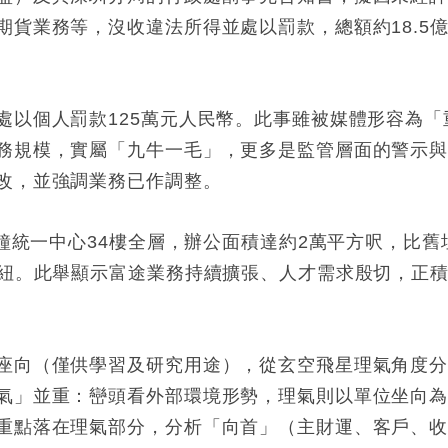
貨業務等，沒收違法所得並處以罰款，總額約18.5
處以個人罰款125萬元人民幣。此事雖被媒體形容為「
務規模，實屬「九牛一毛」，更多是監管層面的警示
改，並強調業務已作調整。
金鐘統一中心34樓全層，辦公面積達約2萬平方呎，比舊
樞紐。此舉顯示富途業務持續擴張、人才需求殷切，正
座向（僅供學習及研究用途），從玄空飛星理氣角度
氣」並重：巒頭看外部環境形勢，理氣則以單位坐向
重點落在理氣部分，分析「向首」（主財運、客戶、