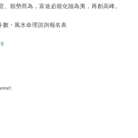
宜、順勢而為，富途必能化險為夷，再創高峰。
紫微斗數・風水命理諮詢報名表
u9
nnel: