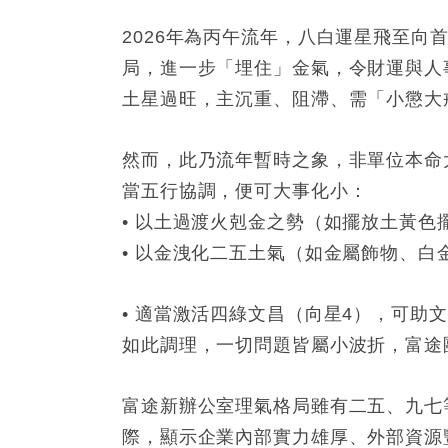
2026年為丙午流年，八白運星飛至
局，進一步「埋住」金氣，令財運與人
土星過旺，主沉重、阻滯、需「小懲大
然而，此乃流年暫時之象，非單位本命
當五行協調，便可大事化小：
• 以土過渡火剋金之勢（如擺放土黃色
• 以金洩化二五土氣（如金屬飾物、
• 適當激活四綠文昌（向星4），可助
如此調理，一切問題皆屬小波折，富途
富途新辦公室理氣格局雖有二五、九七
際，顯示企業內部實力雄厚、外部資源