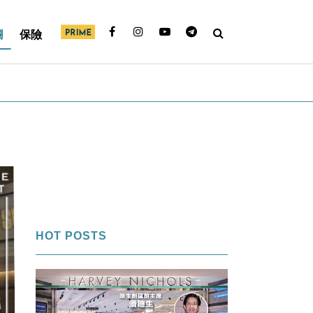
欄
保險
HOT POSTS
1
FI專欄｜內幕交易帳面獲利＄850萬
「名牌潘」告老歸田｜Louise