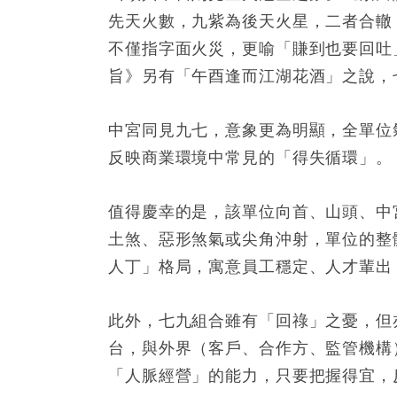
先天火數，九紫為後天火星，二者合轍
不僅指字面火災，更喻「賺到也要回吐
旨》另有「午酉逢而江湖花酒」之說，
中宮同見九七，意象更為明顯，全單位
反映商業環境中常見的「得失循環」。
值得慶幸的是，該單位向首、山頭、中
土煞、惡形煞氣或尖角沖射，單位的整
人丁」格局，寓意員工穩定、人才輩出
此外，七九組合雖有「回祿」之憂，但
台，與外界（客戶、合作方、監管機構
「人脈經營」的能力，只要把握得宜，