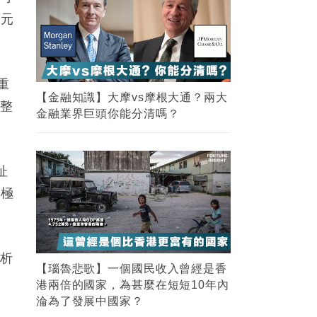
5
億元
重
與整
FI專欄｜紐約時報實地風水考察 業務
谷底反彈 見連茹格的剋應｜命理師少
山
址
積極
分析
為
收