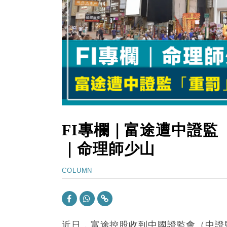
15:11
財經｜韓股反覆波動收跌 連挫7周
13:44
財經｜內地7月美元計價出口增近24
12:44
財經｜日本春季三度入市撐日圓 4月
11:12
國際｜特朗普料美伊戰事快結束 承
15:59
財經｜SA售股自救後再出手 斥4
FI專欄｜富途遭中證
｜命理師少山
COLUMN
近日，富途控股收到中國證監會（中證