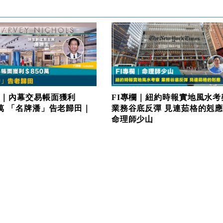
欄｜內幕交易帳面獲利
FI專欄｜紐約時報實地風水考
0萬 「名牌潘」告老歸田｜
業務谷底反彈 見連茹格的剋
命理師少山