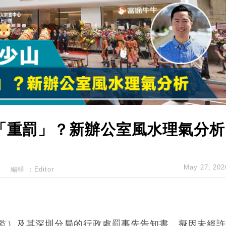
創逾3年最長跌勢
%勝預期 貿易順差達1125億美元
單日斥6.28萬億日圓干預創新高
認部分彈藥庫存緊張
億美元押注未上市公司
監「重罰」？新辦公室風水理氣分析
May 27, 202
編輯 ：
Editor
監）及其深圳分局的行政處罰事先告知書，擬因未經