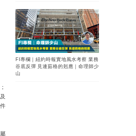
依
」
疾；
涉及
事件
軍屬