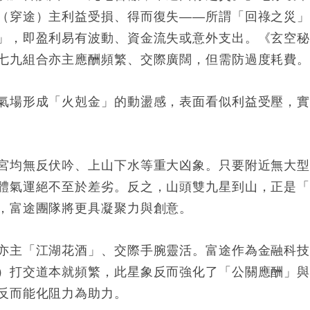
（穿途）主利益受損、得而復失——所謂「回祿之災
」，即盈利易有波動、資金流失或意外支出。《玄空
七九組合亦主應酬頻繁、交際廣闊，但需防過度耗費
氣場形成「火剋金」的動盪感，表面看似利益受壓，
宮均無反伏吟、上山下水等重大凶象。只要附近無大
體氣運絕不至於差劣。反之，山頭雙九星到山，正是
，富途團隊將更具凝聚力與創意。
亦主「江湖花酒」、交際手腕靈活。富途作為金融科
）打交道本就頻繁，此星象反而強化了「公關應酬」
反而能化阻力為助力。