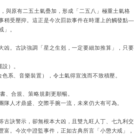
向首，與原有二五土氣疊加，形成「二五八」極重土氣格
事稍受壓抑。這正是今次罰款事件在時運上的觸發點
戒」。
大凶。古訣強調「星之生剋，一定要細加推算」，只
擺設）。
白金色系、音樂裝置），令土氣得宣洩而不致積壓。
文書、合規、策略規劃更順暢。
團隊人才鼎盛、交際手腕一流，未來仍大有可為。
等古訣警示，卻無根本大凶，且雙九旺人丁、七九利
豐富。今次中證監事件，正如古典所言「小懲大戒」