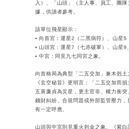
入）、「山頭」（主人事、員工、團隊
據，供讀者參考。
該單位飛星顯示：
• 向首宮：運星2（二黑病符）、山星
• 山頭宮：運星7（七赤破軍）、山星9
• 中宮：同見九七同宮之象。
向首格局為典型「二五交加」兼木剋土
《玄空秘旨》更明言：「二五交加而損
五黃廉貞為災星，更主官非、權力衝突
錢財糾紛、合規問題或外部監管壓力，
有一定呼應。
山頭與中宮則見重火剋金之象。《紫白