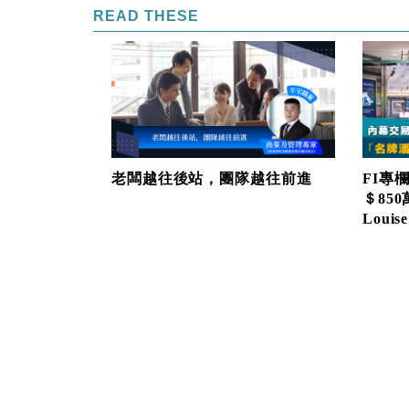
READ THESE
老闆越往後站，團隊越往前進
FI專
＄85
Louise