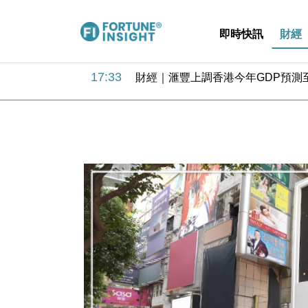
即時快訊
財經
18:31
財經｜華僑銀行上半年淨利創新高 
17:33
財經｜滙豐上調香港今年GDP預測至
16:47
本地｜假冒內地執法人員要求交「保證
16:05
財經｜日經失守6.5萬點後回穩 全
15:47
財經｜恒隆10月換帥 玩具「反」斗
15:11
財經｜韓股反覆波動收跌 連挫7周
13:44
財經｜內地7月美元計價出口增近24
12:44
財經｜日本春季三度入市撐日圓 4月
11:12
國際｜特朗普料美伊戰事快結束 承
15:59
財經｜SA售股自救後再出手 斥4
18:31
財經｜華僑銀行上半年淨利創新高 
17:33
財經｜滙豐上調香港今年GDP預測至
16:47
本地｜假冒內地執法人員要求交「保證
16:05
財經｜日經失守6.5萬點後回穩 全
15:47
財經｜恒隆10月換帥 玩具「反」斗