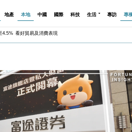
地產
本地
中國
國際
科技
生活
專訪
專
中期息增15%至47仙
4.5% 看好貿易及消費表現
金」 43歲女子損失近6900萬元
周仍升近2%
城亞洲CEO蔡德粦接任
創逾3年最長跌勢
%勝預期 貿易順差達1125億美元
單日斥6.28萬億日圓干預創新高
認部分彈藥庫存緊張
億美元押注未上市公司
中期息增15%至47仙
4.5% 看好貿易及消費表現
金」 43歲女子損失近6900萬元
周仍升近2%
城亞洲CEO蔡德粦接任