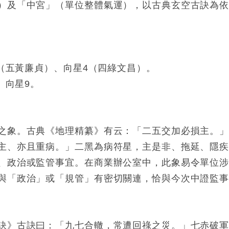
）及「中宮」（單位整體氣運），以古典玄空古訣為
5（五黃廉貞）、向星4（四綠文昌）。
、向星9。
之象。古典《地理精纂》有云：「二五交加必損主。
主、亦且重病。」二黑為病符星，主是非、拖延、隱
、政治或監管事宜。在商業辦公室中，此象易令單位
與「政治」或「規管」有密切關連，恰與今次中證監
訣》古訣曰：「九七合轍，常遭回祿之災。」七赤破