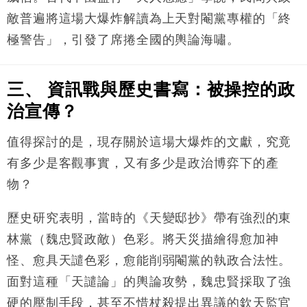
敵普遍將這場大爆炸解讀為上天對閹黨專權的「終
極警告」，引發了席捲全國的輿論海嘯。
三、 資訊戰與歷史書寫：被操控的政
治宣傳？
值得探討的是，現存關於這場大爆炸的文獻，究竟
有多少是客觀事實，又有多少是政治博弈下的產
物？
歷史研究表明，當時的《天變邸抄》帶有強烈的東
林黨（魏忠賢政敵）色彩。將天災描繪得愈加神
怪、愈具天譴色彩，愈能削弱閹黨的執政合法性。
面對這種「天譴論」的輿論攻勢，魏忠賢採取了強
硬的壓制手段，甚至不惜杖殺提出異議的欽天監官