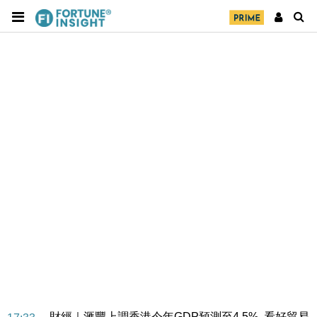
財經｜華僑銀行上半年淨利創新高 中期息增15%至
18:31
47仙
財經｜滙豐上調香港今年GDP預測至4.5% 看好貿易