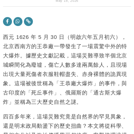
財經｜華僑銀行上半年淨利創新高 中期息增15%至
18:31
May 18, 2026
47仙
財經｜滙豐上調香港今年GDP預測至4.5% 看好貿易
17:33
及消費表現
本地｜假冒內地執法人員要求交「保證金」 43歲女子
16:47
損失近6900萬元
西元 1626 年 5 月 30 日（明啟六年五月初六），
財經｜日經失守6.5萬點後回穩 全周仍升近2%
北京西南方的王恭廠一帶發生了一場震驚中外的特
16:05
大爆炸。據歷史文獻記載，這場災難導致半個北京
財經｜恒隆10月換帥 玩具「反」斗城亞洲CEO蔡德
15:47
城瞬間化為廢墟，傷亡人數多達兩萬餘人，且現場
粦接任
出現大量死傷者衣服鞋帽盡失、赤身裸體的詭異現
財經｜韓股反覆波動收跌 連挫7周創逾3年最長跌勢
15:11
象。這場被後世稱為「王恭廠大爆炸」的事件，與
財經｜內地7月美元計價出口增近24%勝預期 貿易順
13:44
古印度的「死丘事件」、俄羅斯的「通古斯大爆
差達1125億美元
炸」並稱為三大歷史自然之謎。
財經｜日本春季三度入市撐日圓 4月單日斥6.28萬億
12:44
日圓干預創新高
四百多年來，這場災難究竟是自然界的罕見異象，
國際｜特朗普料美伊戰事快結束 承認部分彈藥庫存緊
11:12
還是明末政局動盪下的歷史扭曲？本文將從科學、
張