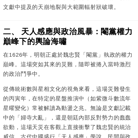
文獻中提及的天崩地裂與大範圍輻射狀破壞。
二、 天人感應與政治風暴：閹黨權力
巔峰下的輿論海嘯
在1626年，明朝正處於魏忠賢「閹黨」執政的權力
巔峰。這場突如其來的災難，隨即被捲入當時激烈
的政治鬥爭中。
從傳統術數與星相文化的視角來看，這場災難發生
的丙寅年，在特定的星盤推演中（如紫微斗數流年
星曜變化）常被解讀為動盪之兆。無論是文獻記載
中的「婦寺大亂」，還是朝廷內部反對勢力的蠢蠢
欲動，這場天災在客觀上直接衝擊了魏忠賢的統治
威信。古代中國盛行「天人感應」學說，民間與政