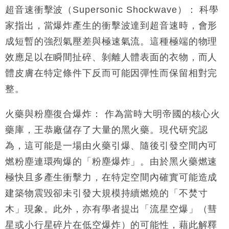
超音速衝擊波（Supersonic Shockwave）： 科學
家指出，當爆炸產生的衝擊波達到超音速時，會形
成短暫的強烈氣壓差與極速氣流。這種極端的物理
效應足以在瞬間扯碎、剝離人體表面的衣物，而人
體皮膚在特定條件下反而可能因彈性而保留相對完
整。
火藥與粉塵復合爆炸： 作為當時大明帝國的核心火
藥庫，王恭廠儲存了大量的黑火藥。現代研究認
為，這可能是一場由火藥引爆、隨後引發空間內可
燃粉塵連環殉爆的「粉塵爆炸」。由於黑火藥燃速
極快且多產生衝擊力，在特定空間內確實可能造成
建築物震毀卻未引發大規模持續燃燒的「不焚寸
木」現象。此外，亦有學者提出「流星空爆」（彗
星或小行星碎片在低空爆炸）的可能性，藉此解釋