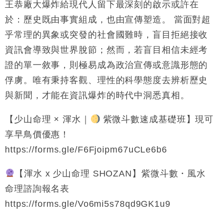
王恭廠大爆炸給現代人留下最深刻的啟示或許在
於：歷史既由事實組成，也由宣傳塑造。 當面對超
乎常理的異象或突發的社會國難時，盲目拒絕接收
資訊會導致與世界脫節；然而，若盲目相信未經考
證的單一敘事，則極易成為政治宣傳或意識形態的
俘虜。唯有秉持客觀、理性的科學態度去辨析歷史
與新聞，才能在資訊爆炸的時代中洞悉真相。
【少山命理 × 渾水｜
紫微斗數速成基礎班】現可
享早鳥價優惠！
https://forms.gle/F6Fjoipm67uCLe6b6
【渾水 x 少山命理 SHOZAN】紫微斗數・風水
命理諮詢報名表
https://forms.gle/Vo6mi5s78qd9GK1u9