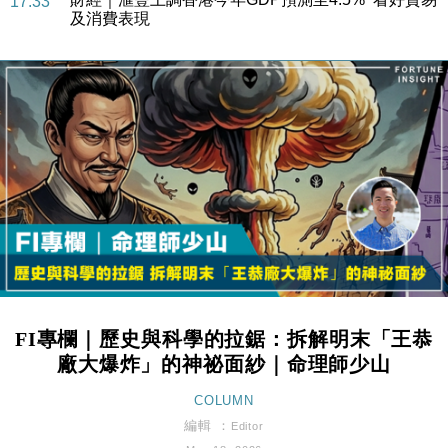
17:33
及消費表現
本地｜假冒內地執法人員要求交「保證金」 43歲女子
16:47
損失近6900萬元
財經｜日經失守6.5萬點後回穩 全周仍升近2%
16:05
財經｜恒隆10月換帥 玩具「反」斗城亞洲CEO蔡德
15:47
粦接任
財經｜韓股反覆波動收跌 連挫7周創逾3年最長跌勢
15:11
財經｜內地7月美元計價出口增近24%勝預期 貿易順
13:44
差達1125億美元
財經｜日本春季三度入市撐日圓 4月單日斥6.28萬億
12:44
日圓干預創新高
FI專欄｜歷史與科學的拉鋸：拆解明末「王恭
國際｜特朗普料美伊戰事快結束 承認部分彈藥庫存緊
11:12
廠大爆炸」的神祕面紗｜命理師少山
張
財經｜SA售股自救後再出手 斥4億美元押注未上市公
COLUMN
15:59
司
編輯 ：
Editor