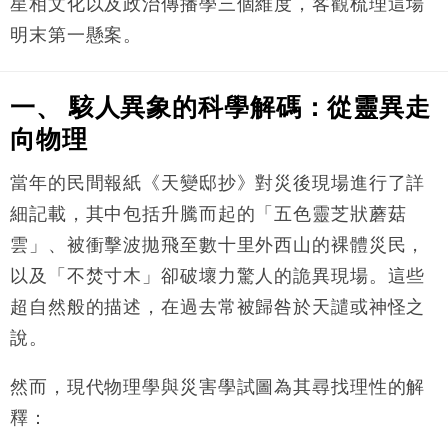
星相文化以及政治傳播學三個維度，客觀梳理這場
財經｜SA售股自救後再出手 斥4億美元押注未上市公
15:59
司
明末第一懸案。
一、 駭人異象的科學解碼：從靈異走
向物理
當年的民間報紙《天變邸抄》對災後現場進行了詳
細記載，其中包括升騰而起的「五色靈芝狀蘑菇
雲」、被衝擊波拋飛至數十里外西山的裸體災民，
以及「不焚寸木」卻破壞力驚人的詭異現場。這些
超自然般的描述，在過去常被歸咎於天譴或神怪之
說。
然而，現代物理學與災害學試圖為其尋找理性的解
釋：