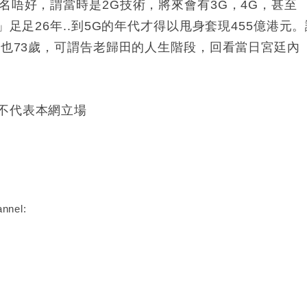
名唔好，謂當時是2G技術，將來會有3G，4G，甚至
」足足26年..到5G的年代才得以甩身套現455億港元。
寧也73歲，可謂告老歸田的人生階段，回看當日宮廷內
不代表本網立場
nnel: