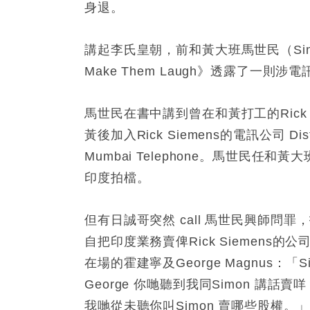
身退。
講起李氏皇朝，前和黃大班馬世民（Simon Mur
Make Them Laugh》透露了一
馬世民在書中講到曾在和黃打工的Rick
黃後加入Rick Siemens的電訊公司
Mumbai Telephone。馬世民
印度拍檔。
但有日誠哥突然 call 馬世民興師問罪，
自把印度業務賣俾Rick Siemen
在場的霍建寧及George Magnus：「
George 你哋聽到我同Simon 講話
我哋從未聽你叫Simon 賣哪些股權。」