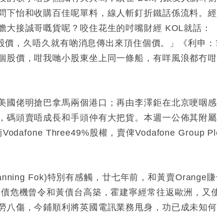
問下怡和收購百佳呢單料，線人斬釘折鐵話係流料。
膽大接誠哥嘅貨呢？咬住花生的吋嘴財經 KOL就話：
乎個股價，久唔久就有啲消息傳出來頂住個價。」《利申：
個股價，咁我哋小股東坐上同一條船，有咩風浪都冇
美國佬明搶巴拿馬兩個港口；再由李澤鉅在北京哽咽
，碼頭賣唔成長和手頭仲有大把貨。本週一公佈其附
one Three49%股權，賣俾Vodafone Group Pl
ing Fok)特別有感觸，廿七年前，和黃賣Orange
歐債危機曾令和黃債台高築，霍建寧經常往返歐洲，又
勞八傷，今鋪順利將英國電訊業務甩身，功已成未知