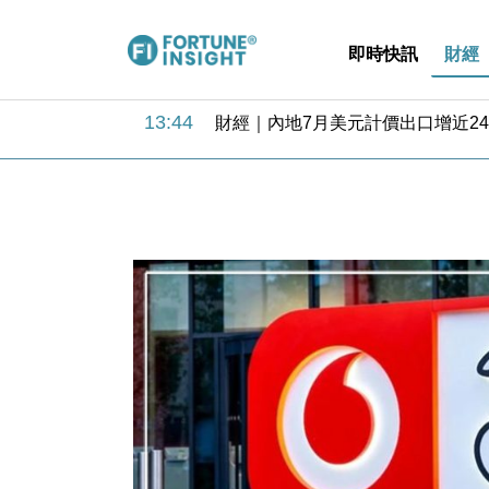
即時快訊
財經
13:44
財經｜內地7月美元計價出口增近24
12:44
財經｜日本春季三度入市撐日圓 4月
11:12
國際｜特朗普料美伊戰事快結束 承
15:59
財經｜SA售股自救後再出手 斥4
11:30
財經｜精星香港夥菜鳥拓全球智慧倉
14:50
地產｜大酒店中期轉賺2300萬元 
13:12
國際｜特朗普赴洛杉磯高球場活動前
12:30
財經｜香港7月PMI回落至51 企
11:40
財經｜黑石傳再籌逾360億美元 支援Ant
10:57
財經｜美商務部擬擴大金屬關稅範圍 
13:44
財經｜內地7月美元計價出口增近24
12:44
財經｜日本春季三度入市撐日圓 4月
11:12
國際｜特朗普料美伊戰事快結束 承
15:59
財經｜SA售股自救後再出手 斥4