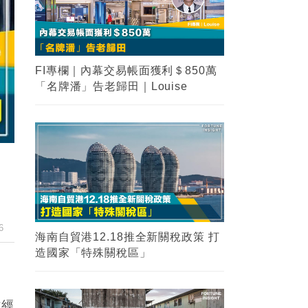
FI專欄｜內幕交易帳面獲利＄850萬
「名牌潘」告老歸田｜Louise
6
海南自貿港12.18推全新關稅政策 打
造國家「特殊關稅區」
財經