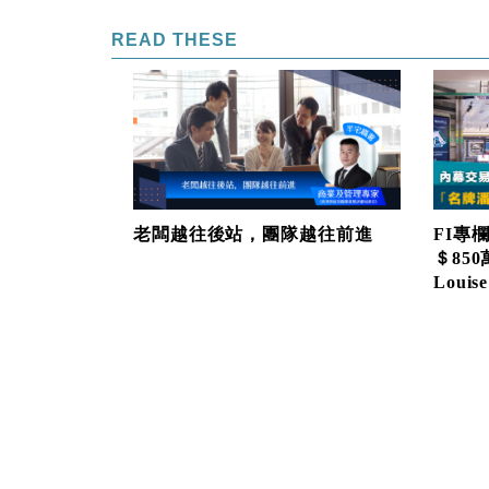
READ THESE
老闆越往後站，團隊越往前進
FI專
＄85
Louise