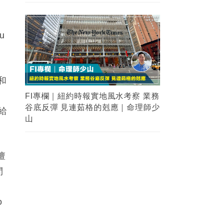
u
和
FI專欄｜紐約時報實地風水考察 業務
谷底反彈 見連茹格的剋應｜命理師少
給
山
擅
問
o