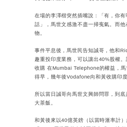
在場的李澤楷突然插嘴說：「有，你有
話」，馬世文感激不盡一掃寃氣。而他在
物。
事件平息後，馬世民告知誠哥，他和Ric
趣重投印度業務，可以讓出40%股權。誠哥
收購 在Mumbai Telephone
得早，幾年後Vodafone向和黃收購印
所以當日誠哥向馬世文興師問罪，到底
大茶飯。
和黃後來以40億英鎊（以當時滙率計）