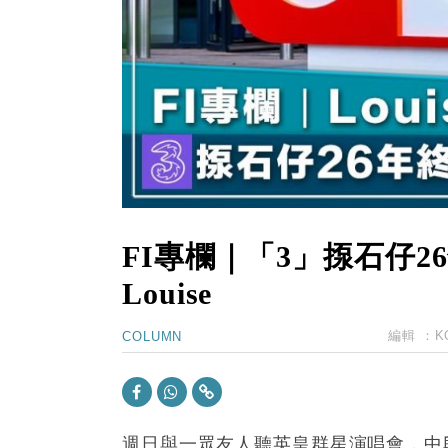
11:30
財經｜精星香港夥菜鳥拓全球智慧倉
14:50
地產｜大酒店中期轉賺2300萬元 
13:12
國際｜特朗普赴洛杉磯高球場活動前
12:30
財經｜香港7月PMI回落至51 企
11:40
財經｜黑石傳再籌逾360億美元 支援Ant
10:57
財經｜美商務部擬擴大金屬關稅範圍 
FI專欄｜「3」揼石仔
Louise
編輯 ：
K
COLUMN
週日與一眾友人聽英皇群星演唱會，中段