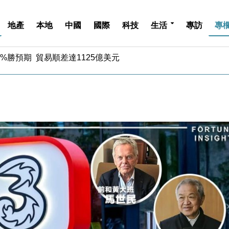
地產
本地
中國
國際
科技
生活
專訪
專
%勝預期 貿易順差達1125億美元
單日斥6.28萬億日圓干預創新高
認部分彈藥庫存緊張
億美元押注未上市公司
儲市場 加快海外市場落地
斥21億翻新香港及東京半島
 男子攜槍彈被捕
業擴張放慢兼縮減人手
hropic租用Google晶片
14類產品或加徵25%
%勝預期 貿易順差達1125億美元
單日斥6.28萬億日圓干預創新高
認部分彈藥庫存緊張
億美元押注未上市公司