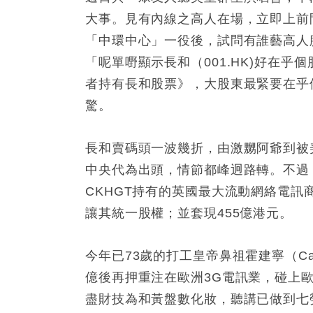
大事。見有內線之高人在場，立即上前
「中環中心」一役後，試問有誰藝高人
「呢單嘢顯示長和（001.HK)好在
者持有長和股票》，大股東最緊要在乎
驚。
長和賣碼頭一波幾折，由激嬲阿爺到被
中央代為出頭，情節都峰迥路轉。不過
CKHGT持有的英國最大流動網絡電訊商Vodaf
讓其統一股權；並套現455億港元。
今年已73歲的打工皇帝鼻祖霍建寧（Cann
億後再押重注在歐洲3G電訊業，碰上
盡財技為和黃盤數化妝，聽講已做到七