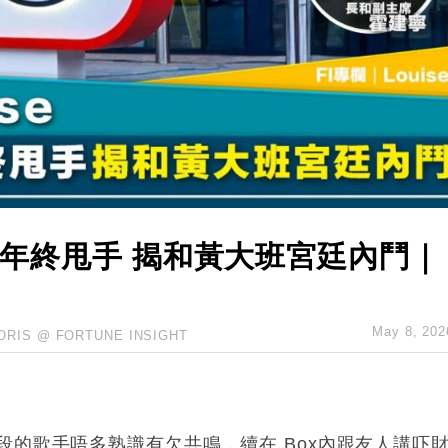
儲市場 加快海外市場落地
斥21億翻新香港及東京半島
 男子攜槍彈被捕
業擴張放慢兼縮減人手
hropic租用Google晶片
14類產品或加徵25%
26年終甩手 揭和黃大班宮廷內鬥｜
May 8, 202
ORIS @ FORTUNE INSIGHT
的歌手唔多熟識有欠共鳴，續在 Box內跟友人講吓