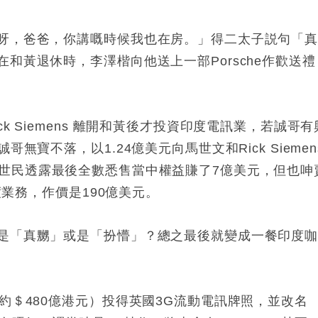
呀，爸爸，你講嘅時候我也在房。」得二太子説句「
和黃退休時，李澤楷向他送上一部Porsche作歡送禮
k Siemens 離開和黃後才投資印度電訊業，若誠哥有
無寶不落，以1.24億美元向馬世文和Rick Siemen
的權益，馬世民透露最後全數悉售當中權益賺了7億美元，但也呻
度業務，作價是190億美元。
是「真嬲」或是「扮懵」？總之最後就變成一餐印度
約＄480億港元）投得英國3G流動電訊牌照，並改名