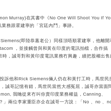
ray)在其書中《No One Will Shoot You If Yo
則涉電訊業務跟霍建寧的「宮廷內鬥」事跡。
 Siemens(即陸恭蕙老公）同樣頂唔順霍建寧，他離開
 Distacom ，並接觸曾與和黃在印度的電訊拍檔，合作搞
任和黃大班時，誠哥對和黃印度電訊業務冇興趣，續把股權出售
投訴他和Rick Siemens倆人仍在和黃打工時，馬世民
s的公司，誠哥記憶有錯，馬世民當然大感冤屈，誠哥亦當面
Simon, 我哋從來冇叫你賣印度業務權益，Canning、
賣咩？」兩位李家重臣亦企在誠哥一方說：「No 、no 、n