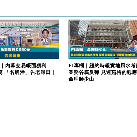
欄｜內幕交易帳面獲利
FI專欄｜紐約時報實地風水考
0萬 「名牌潘」告老歸田｜
業務谷底反彈 見連茹格的剋
命理師少山