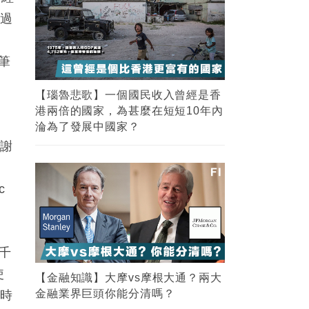
經過
筆
咁
【瑙魯悲歌】一個國民收入曾經是香
港兩倍的國家，為甚麼在短短10年內
淪為了發展中國家？
感謝
屬
c
賺千
使
【金融知識】大摩vs摩根大通？兩大
金融業界巨頭你能分清嗎？
何時