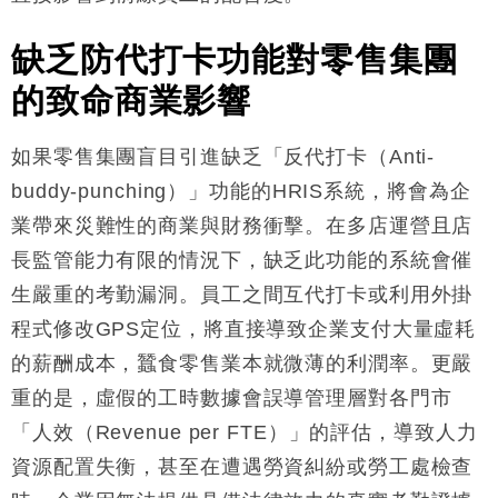
缺乏防代打卡功能對零售集團
的致命商業影響
如果零售集團盲目引進缺乏「反代打卡（Anti-
buddy-punching）」功能的HRIS系統，將會為企
業帶來災難性的商業與財務衝擊。在多店運營且店
長監管能力有限的情況下，缺乏此功能的系統會催
生嚴重的考勤漏洞。員工之間互代打卡或利用外掛
程式修改GPS定位，將直接導致企業支付大量虛耗
的薪酬成本，蠶食零售業本就微薄的利潤率。更嚴
重的是，虛假的工時數據會誤導管理層對各門市
「人效（Revenue per FTE）」的評估，導致人力
資源配置失衡，甚至在遭遇勞資糾紛或勞工處檢查