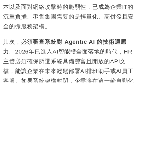
本以及面對網絡攻擊時的脆弱性，已成為企業IT的
沉重負擔。零售集團需要的是輕量化、高併發且安
全的微服務架構
。
其次，必須
審查系統對 Agentic AI 的技術適應
力
。2026年已進入AI智能體全面落地的時代，HR
主管必須確保所選系統具備豐富且開放的API文
檔，能讓企業在未來輕鬆部署AI排班助手或AI員工
客服。如果系統架構封閉，企業將在這一輪自動化
浪潮中被遠遠拋離
。
最後，要
高度警惕法規更新的自動化響應速度
。
2026年「468」法例的推行只是本港勞工法規轉變
的開始，未來的監管只會愈發嚴格。HR主管在簽約
前必須明確要求軟件供應商承諾，未來的法規升級