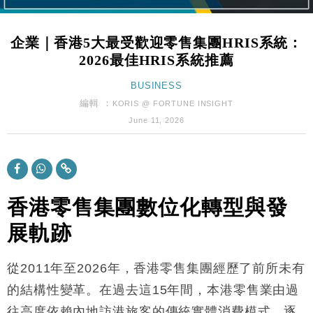
財經｜日本春季三度入市撐日圓 4月單日斥6.28萬億
12:44
日圓干預創新高
企業｜香港5大最受歡迎零售集團HRIS系統：
國際｜特朗普料美伊戰事快結束 承認部分彈藥庫存緊
11:12
2026最佳HRIS系統推薦
張
財經｜SA售股自救後再出手 斥4億美元押注未上市公
15:59
BUSINESS
司
編輯 ：
KORIS @ FORTUNE INSIGHT
財經｜華僑銀行上半年淨利創新高 中期息增15%至
18:31
June 11, 2026
47仙
財經｜滙豐上調香港今年GDP預測至4.5% 看好貿易
17:33
及消費表現
本地｜假冒內地執法人員要求交「保證金」 43歲女子
16:47
損失近6900萬元
香港零售集團數位化轉型與發
財經｜日經失守6.5萬點後回穩 全周仍升近2%
16:05
展軌跡
財經｜恒隆10月換帥 玩具「反」斗城亞洲CEO蔡德
15:47
從2011年至2026年，香港零售集團經歷了前所未有
粦接任
的結構性變革。在過去這15年間，本港零售業由過
財經｜韓股反覆波動收跌 連挫7周創逾3年最長跌勢
15:11
往高度依賴內地訪港旅客的傳統實體消費模式，逐