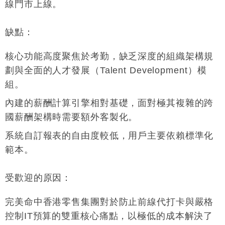
線門市上線
。
缺點
：
核心功能高度聚焦於考勤，缺乏深度的組織架構規
劃與全面的人才發展（Talent Development）模
組
。
內建的薪酬計算引擎相對基礎，面對極其複雜的跨
國薪酬架構時需要額外客製化
。
系統自訂報表的自由度較低，用戶主要依賴標準化
範本
。
受歡迎的原因
：
完美命中香港零售集團對於防止前線代打卡與嚴格
控制IT預算的雙重核心痛點，以極低的成本解決了