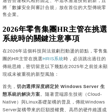
適合營運模式相對固定、不追求激進技術創新，且
將「數據安全與審計合規」放在首位的大型傳統零
售企業
。
2026
年零售集團
HR
主管在挑選
系統時的關鍵注意事項
在2026年這個科技與法規劇烈動盪的節點，零售集
團的HR主管在挑選
HRIS系統
時，必須跳出過往的
傳統思維，密切留意以下幾點在2025年之前並未顯
現或未被重視的新型風險
：
首先，
切勿選擇深度綁定於 Windows Server 生
態系統的解決方案
。隨著雲端原生技術（Cloud-
Native）與Linux基礎架構的普及，傳統Windows
Server架構帶來的巨額授權費、高昂的硬件維護成