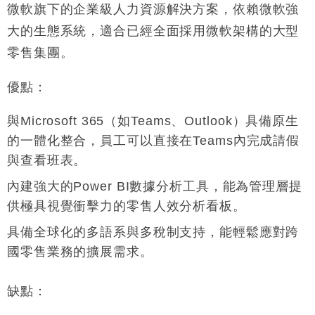
微軟旗下的企業級人力資源解決方案，依賴微軟強
大的生態系統，適合已經全面採用微軟架構的大型
零售集團
。
優點
：
與Microsoft 365（如Teams、Outlook）具備原生
的一體化整合，員工可以直接在Teams內完成請假
與查看班表
。
內建強大的Power BI數據分析工具，能為管理層提
供極具視覺衝擊力的零售人效分析看板
。
具備全球化的多語系與多稅制支持，能輕鬆應對跨
國零售業務的擴展需求
。
缺點
：