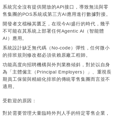
系統完全沒有提供開放的API接口，導致無法與零
售集團的POS系統或第三方AI應用進行數據對接
。
開發者文檔極其匱乏，在現今AI盛行的時代，幾乎
不可能在其系統上部署任何Agentic AI（智能體
AI）應用
。
系統設計缺乏無代碼（No-code）彈性，任何微小
的排班規則修改都必須依賴原廠工程師
。
功能高度向招聘機構與外判業務傾斜，對於以自身
為「主體僱主（Principal Employers）」、重視長
期員工保留與精細化排班的傳統零售集團而言並不
適用
。
受歡迎的原因
：
對於需要管理大量臨時外判人手的特定零售企業，