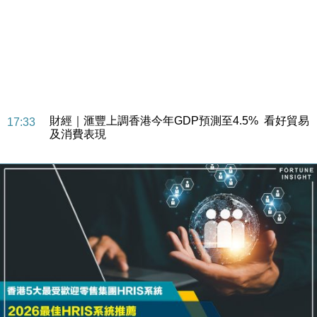
財經｜華僑銀行上半年淨利創新高 中期息增15%至
18:31
47仙
財經｜滙豐上調香港今年GDP預測至4.5% 看好貿易
17:33
及消費表現
本地｜假冒內地執法人員要求交「保證金」 43歲女子
16:47
損失近6900萬元
財經｜日經失守6.5萬點後回穩 全周仍升近2%
16:05
財經｜恒隆10月換帥 玩具「反」斗城亞洲CEO蔡德
15:47
粦接任
財經｜韓股反覆波動收跌 連挫7周創逾3年最長跌勢
15:11
財經｜內地7月美元計價出口增近24%勝預期 貿易順
13:44
差達1125億美元