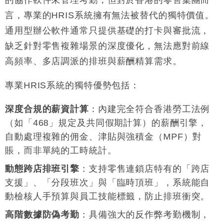
的協作軟件來管理考勤，但對於香港的零售集團而
言，專業的HRIS系統擁有無法被替代的獨特價值。
通用型辦公軟件通常只提供基礎的打卡與審批流，
缺乏針對零售複雜場景的深度優化，無法應對前線
高頻率、多店調派的排班與薪酬精算需求
。
專業HRIS系統的獨特優勢包括
：
深度合規的薪資計算
：內建完全符合香港勞工法例
（如「468」規定及共同假期計算）的薪酬引擎，
自動處理複雜的佣金、津貼與強積金（MPF）對
賬，而非單純的工時統計
。
動態跨店排班引擎
：支持零售連鎖店特有的「跨店
支援」、「分段班次」與「臨時頂班」，系統能自
動檢核人手預算與員工技能標籤，防止排班衝突
。
高階數據防偽考勤
：具備強大的反作弊考勤機制，