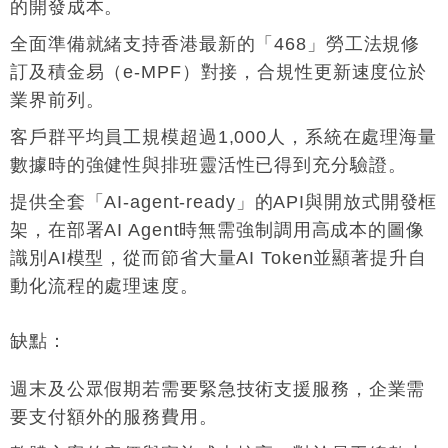
的開發成本
。
全面準備就緒支持香港最新的「468」勞工法規修
訂及積金易（e-MPF）對接，合規性更新速度位於
業界前列
。
客戶群平均員工規模超過1,000人，系統在處理海量
數據時的強健性與排班靈活性已得到充分驗證
。
提供全套「AI-agent-ready」的API與開放式開發框
架，在部署AI Agent時無需強制調用高成本的圖像
識別AI模型，從而節省大量AI Token並顯著提升自
動化流程的處理速度
。
缺點
：
週末及公眾假期若需要緊急技術支援服務，企業需
要支付額外的服務費用
。