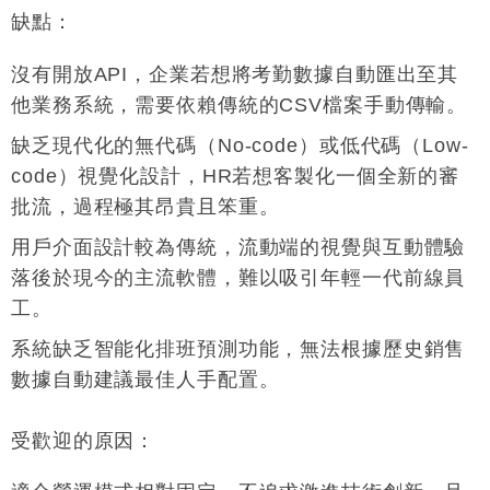
缺點
：
沒有開放API，企業若想將考勤數據自動匯出至其
他業務系統，需要依賴傳統的CSV檔案手動傳輸
。
缺乏現代化的無代碼（No-code）或低代碼（Low-
code）視覺化設計，HR若想客製化一個全新的審
批流，過程極其昂貴且笨重
。
用戶介面設計較為傳統，流動端的視覺與互動體驗
落後於現今的主流軟體，難以吸引年輕一代前線員
工
。
系統缺乏智能化排班預測功能，無法根據歷史銷售
數據自動建議最佳人手配置
。
受歡迎的原因
：