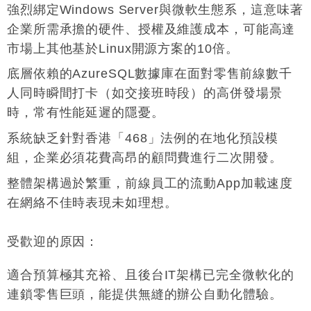
強烈綁定Windows Server與微軟生態系，這意味著
企業所需承擔的硬件、授權及維護成本，可能高達
市場上其他基於Linux開源方案的10倍
。
底層依賴的AzureSQL數據庫在面對零售前線數千
人同時瞬間打卡（如交接班時段）的高併發場景
時，常有性能延遲的隱憂
。
系統缺乏針對香港「468」法例的在地化預設模
組，企業必須花費高昂的顧問費進行二次開發
。
整體架構過於繁重，前線員工的流動App加載速度
在網絡不佳時表現未如理想
。
受歡迎的原因
：
適合預算極其充裕、且後台IT架構已完全微軟化的
連鎖零售巨頭，能提供無縫的辦公自動化體驗
。