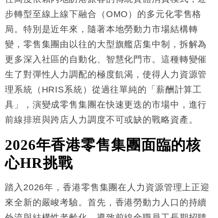
財經｜內地7月美元計價出口增近24%勝預期 貿易順
13:44
步轉型至線上線下融合（OMO）的多元化零售格
差達1125億美元
局。特別是近年來，隨著本地勞動力市場結構轉
財經｜日本春季三度入市撐日圓 4月單日斥6.28萬億
12:44
變，零售集團由以往的大型旗艦店集中制，拆解為
日圓干預創新高
更多深入社區的自動化、智慧化門市。這種轉變催
國際｜特朗普料美伊戰事快結束 承認部分彈藥庫存緊
11:12
張
生了對彈性人力調配的極度飢渴，使得人力資源管
財經｜SA售股自救後再出手 斥4億美元押注未上市公
15:59
理系統（HRIS系統）從過往單純的「薪酬計算工
司
具」，演變成零售集團在快速更迭的市場中，進行
前線排班與跨店人力調度不可或缺的戰略資產
。
2026
年香港零售集團面臨的核
心
HR
挑戰
踏入2026年，香港零售集團在人力資源管理上正迎
來全新的嚴峻考驗。首先，香港勞動力人口的持續
外流與結構性老齡化，導致前線全職員工長期招聘