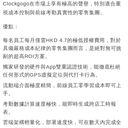
Clockgogo在市場上享有極高的聲譽，特別適合重
視成本控制與前線考勤真實性的零售集團
。
優點
：
每名員工每月僅需HKD 4.7的極低授權費用，對於
具備嚴格成本紀律的零售集團而言，是絕對無可挑
剔的超高ROI方案
。
獨家研發的硬件與App雙重認證技術，能徹底杜絕
任何形式的GPS虛擬定位與代打卡行為
。
流動端介面極度精簡，前線員工零學習成本即可上
手
。
考勤數據計算速度極快，能即時生成跨店工時報
表
。
雲端架構輕量化，部署速度快，可在數天內完成全