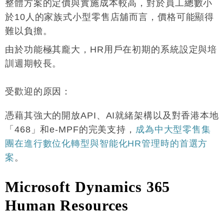
整體方案的定價與實施成本較高，對於員工總數小
於10人的家族式小型零售店舖而言，價格可能顯得
難以負擔
。
由於功能極其龐大，HR用戶在初期的系統設定與培
訓週期較長
。
受歡迎的原因
：
憑藉其強大的開放API、AI就緒架構以及對香港本地
「468」和e-MPF的完美支持，
成為中大型零售集
團在進行數位化轉型與智能化HR管理時的首選方
案
。
Microsoft Dynamics 365
Human Resources