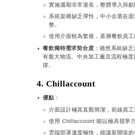
實施週期非常漫長，整體導入與顧
系統架構缺乏彈性，中小企業在面
整
。
使用介面較為繁複，基層餐飲員工
餐飲獨特需求契合度
：雖然系統缺乏
有龐大物流、中央加工廠且流程極度
撐
。
4. Chillaccount
優點
：
介面設計極其直觀簡潔，前線員工
使用 Chillaccount 能以
雲端部署速度極快，能讓新開張的