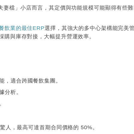
型「夫妻檔」小店而言，其定價與功能規模可能顯得有些難
餐飲業的最佳ERP
選擇，其強大的多中心架構能完美
採購與庫存對接，大幅提升營運效率
。
能，適合跨國餐飲集團
。
據分析
。
。
幅驚人，最高可達首期合同價格的 50%
。