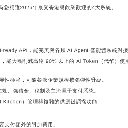
您精選2026年最受香港餐飲業歡迎的4大系統
。
-ready API，能完美與各類 AI Agent 智能體系統對
，能大幅削減高達 90% 以上的 AI Token（代幣）使
展性極強，可隨餐飲企業規模擴張彈性升級
。
地餐飲法規、強積金、稅制及主流電子支付系統
。
l Kitchen）管理與複雜的供應鏈調撥功能
。
要支付額外的附加費用
。