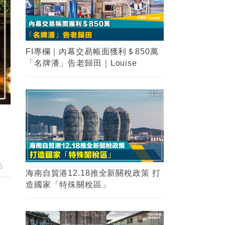
FI專欄｜內幕交易帳面獲利＄850萬
「名牌潘」告老歸田｜Louise
6
海南自貿港12.18推全新關稅政策 打
造國家「特殊關稅區」