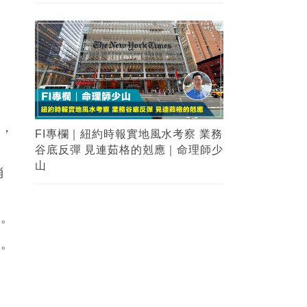
數
材，
FI專欄｜紐約時報實地風水考察 業務
谷底反彈 見連茹格的剋應｜命理師少
山
消
銷
。
溯
。