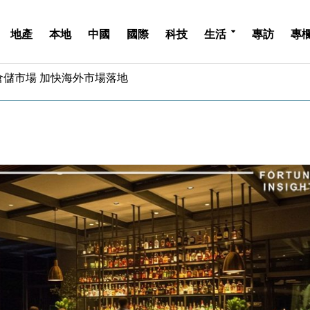
地產
本地
中國
國際
科技
生活
專訪
專
億美元押注未上市公司
儲市場 加快海外市場落地
斥21億翻新香港及東京半島
 男子攜槍彈被捕
業擴張放慢兼縮減人手
hropic租用Google晶片
14類產品或加徵25%
度 增鉑金卡級別鎖定高消費客群
 珠寶鐘錶銷售升勢最強
派息比率目標維持50%
億美元押注未上市公司
儲市場 加快海外市場落地
斥21億翻新香港及東京半島
 男子攜槍彈被捕
業擴張放慢兼縮減人手