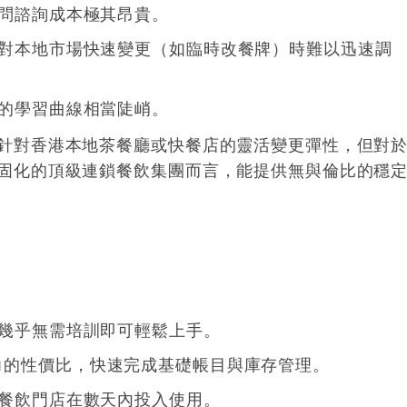
問諮詢成本極其昂貴
。
對本地市場快速變更（如臨時改餐牌）時難以迅速調
的學習曲線相當陡峭
。
針對香港本地茶餐廳或快餐店的靈活變更彈性，但對
固化的頂級連鎖餐飲集團而言，能提供無與倫比的穩
幾乎無需培訓即可輕鬆上手
。
極具競爭力的性價比，快速完成基礎帳目與庫存管理
。
餐飲門店在數天內投入使用
。