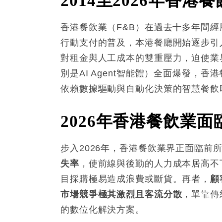
2014
至
2026
年香港餐
香港餐飲業（F&B）在過去十多年間經
行動支付的普及，本港餐廳開始逐步引
對租金與人工成本的雙重壓力，迫使業界加
別是AI Agent智能體）全面爆發，
依賴數據驅動與自動化決策的智慧餐飲
2026
年香港餐飲業面
步入2026年，香港餐飲業界正面臨前
失率
，使前線與後勤的人力成本居高不
目採購極易造成浪費或斷貨。再者，
顧
市場競爭極其激烈且客流分散
，單靠傳
的數位化解決方案
。