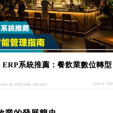
hropic租用Google晶片
14類產品或加徵25%
度 增鉑金卡級別鎖定高消費客群
 珠寶鐘錶銷售升勢最強
派息比率目標維持50%
B ERP系統推薦：餐飲業數位轉型
June 5, 202
ORIS @ FORTUNE INSIGHT