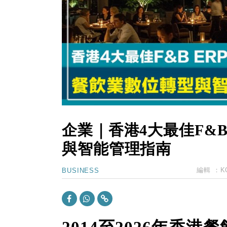
11:40
財經｜黑石傳再籌逾360億美元 支援Ant
10:57
財經｜美商務部擬擴大金屬關稅範圍 
18:15
本地｜新世界K11 9月升級會員制
17:40
財經｜本港6月零售額連升14個月
16:33
財經｜滙控重啟最多10億美元回購 
企業｜香港4大最佳F&
與智能管理指南
編輯 ：
K
BUSINESS