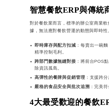
智慧餐飲
ERP
與傳統
對於餐飲業而言，標準的辦公室商業軟
據，無法應對餐飲營運的動態與即時性。
即時庫存與配方扣減
：每賣出一碗麵
精準控制毛利
。
跨部門數據無縫對接
：將前台POS
除資訊孤島
。
高彈性的餐牌與促銷管理
：支援跨分
嚴格的食品安全與批次追溯
：完美符
4
大最受歡迎的餐飲
E