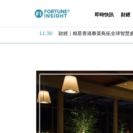
即時快訊
財經
15:59
財經｜SA售股自救後再出手 斥4
11:30
財經｜精星香港夥菜鳥拓全球智慧倉
14:50
地產｜大酒店中期轉賺2300萬元 
13:12
國際｜特朗普赴洛杉磯高球場活動前
12:30
財經｜香港7月PMI回落至51 企
11:40
財經｜黑石傳再籌逾360億美元 支援Ant
10:57
財經｜美商務部擬擴大金屬關稅範圍 
18:15
本地｜新世界K11 9月升級會員制
17:40
財經｜本港6月零售額連升14個月
16:33
財經｜滙控重啟最多10億美元回購 
15:59
財經｜SA售股自救後再出手 斥4
11:30
財經｜精星香港夥菜鳥拓全球智慧倉
14:50
地產｜大酒店中期轉賺2300萬元 
13:12
國際｜特朗普赴洛杉磯高球場活動前
12:30
財經｜香港7月PMI回落至51 企