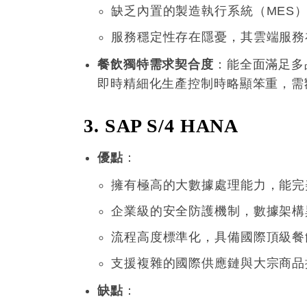
缺乏內置的製造執行系統（MES
服務穩定性存在隱憂，其雲端服務在
餐飲獨特需求契合度
：能全面滿足多
即時精細化生產控制時略顯笨重，需
3. SAP S/4 HANA
優點
：
擁有極高的大數據處理能力，能完
企業級的安全防護機制，數據架構
流程高度標準化，具備國際頂級餐
支援複雜的國際供應鏈與大宗商品
缺點
：