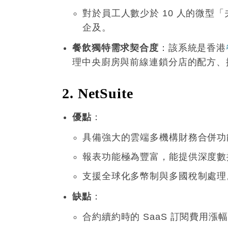
對於員工人數少於 10 人的微
企及
。
餐飲獨特需求契合度
：該系統是香港
理中央廚房與前線連鎖分店的配方、
2. NetSuite
優點
：
具備強大的雲端多機構財務合併功
報表功能極為豐富，能提供深度數
支援全球化多幣制與多國稅制處理
缺點
：
合約續約時的 SaaS 訂閱費用漲