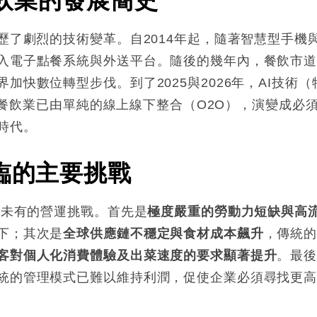
飲業的發展簡史
歷了劇烈的技術變革。自2014年起，隨著智慧型手機
入電子點餐系統與外送平台。隨後的幾年內，餐飲市
快數位轉型步伐。到了2025與2026年，AI技術（
香港餐飲業已由單純的線上線下整合（O2O），演變成必
時代
。
臨的主要挑戰
所未有的營運挑戰。首先是
極度嚴重的勞動力短缺與高
下；其次是
全球供應鏈不穩定與食材成本飆升
，傳統
客對個人化消費體驗及出菜速度的要求顯著提升
。最
統的管理模式已難以維持利潤，促使企業必須尋找更