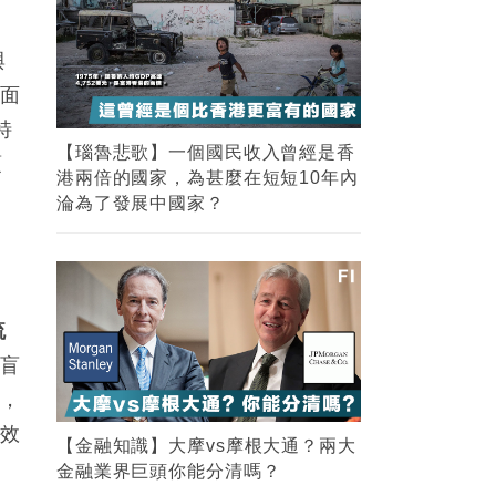
與
道面
特
【瑙魯悲歌】一個國民收入曾經是香
須
港兩倍的國家，為甚麼在短短10年內
淪為了發展中國家？
流
的盲
後，
高效
【金融知識】大摩vs摩根大通？兩大
金融業界巨頭你能分清嗎？