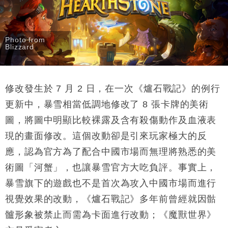
Photo from
Blizzard
修改發生於 7 月 2 日，在一次《爐石戰記》的例行
更新中，暴雪相當低調地修改了 8 張卡牌的美術
圖，將圖中明顯比較裸露及含有殺傷動作及血液表
現的畫面修改。這個改動卻是引來玩家極大的反
應，認為官方為了配合中國市場而無理將熟悉的美
術圖「河蟹」，也讓暴雪官方大吃負評。事實上，
暴雪旗下的遊戲也不是首次為攻入中國市場而進行
視覺效果的改動，《爐石戰記》多年前曾經就因骷
髗形象被禁止而需為卡面進行改動；《魔獸世界》