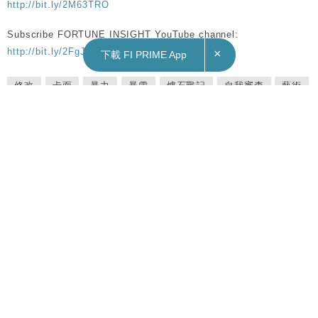
http://bit.ly/2M63TRO
Subscribe FORTUNE INSIGHT YouTube channel:
http://bit.ly/2FgJTen
×
下載 FI PRIME App
修改
卡面
暴力
暴雪
爐石戰記
自我審查
藝術
裸露