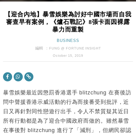
財經｜日本春季三度入市撐日圓 4月單日斥6.28萬億
12:44
日圓干預創新高
【迎合內地】暴雪娛樂為討好中國市場而自我
國際｜特朗普料美伊戰事快結束 承認部分彈藥庫存緊
11:12
審查早有案例，《爐石戰記》8張卡面因裸露
張
暴力而重製
財經｜SA售股自救後再出手 斥4億美元押注未上市公
15:59
司
BUSINESS
財經｜華僑銀行上半年淨利創新高 中期息增15%至
18:31
編輯 ：
FUNG @ FORTUNE INSIGHT
47仙
October 15, 2019
財經｜滙豐上調香港今年GDP預測至4.5% 看好貿易
17:33
及消費表現
本地｜假冒內地執法人員要求交「保證金」 43歲女子
16:47
損失近6900萬元
財經｜日經失守6.5萬點後回穩 全周仍升近2%
16:05
暴雪娛樂最近因懲罰香港選手 blitzchung 在賽後訪
問中聲援香港示威活動的行為而接番受到批評，近
財經｜恒隆10月換帥 玩具「反」斗城亞洲CEO蔡德
15:47
日又再針對同性戀遊行出手，令人不禁質疑其近日
粦接任
所有行動都是為了迎合中國政府而做的。雖然暴雪
財經｜韓股反覆波動收跌 連挫7周創逾3年最長跌勢
15:11
在事後對 blitzchung 進行了「減刑」，但網民卻認