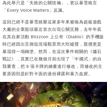
財經｜內地7月美元計價出口增近24%勝預期 貿易順
13:44
為此舉只是「失敗的公關技倆」，更以暴雪格言
差達1125億美元
「Every Voice Matters」反諷。
財經｜日本春季三度入市撐日圓 4月單日斥6.28萬億
12:44
日圓干預創新高
這回已經不是暴雪娛樂這家多年來被喻為超級遊戲
國際｜特朗普料美伊戰事快結束 承認部分彈藥庫存緊
11:12
大廠的企業龍頭最近首次出現公關災難，去年年底
張
在其自家活動 Blizzcon 上公布《Diablo》的手機版
財經｜SA售股自救後再出手 斥4億美元押注未上市公
15:59
司
時已經因出言倜侃現場觀眾而大吃噓聲，股價更是
暴瀉得一塌糊塗。然而，在這次事件相關的《爐石
戰記》，其實已在幾個月前出現了「中國式」的自
我審查，把 8 張卡牌的繪畫進行修改，而修改的主
要原因則是針對卡面的過份裸露和暴力血腥。