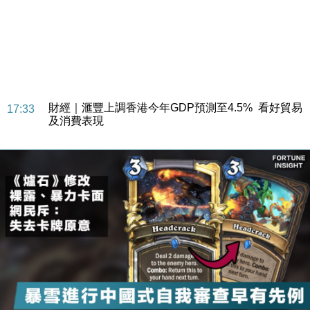
財經｜華僑銀行上半年淨利創新高 中期息增15%至
18:31
47仙
財經｜滙豐上調香港今年GDP預測至4.5% 看好貿易
17:33
及消費表現
本地｜假冒內地執法人員要求交「保證金」 43歲女子
16:47
損失近6900萬元
財經｜日經失守6.5萬點後回穩 全周仍升近2%
16:05
財經｜恒隆10月換帥 玩具「反」斗城亞洲CEO蔡德
15:47
粦接任
財經｜韓股反覆波動收跌 連挫7周創逾3年最長跌勢
15:11
財經｜內地7月美元計價出口增近24%勝預期 貿易順
13:44
差達1125億美元