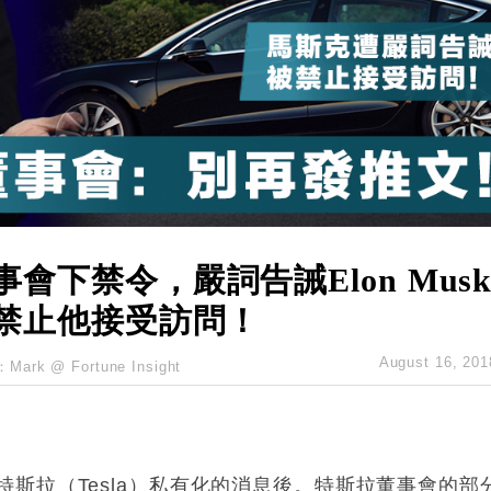
創逾3年最長跌勢
%勝預期 貿易順差達1125億美元
單日斥6.28萬億日圓干預創新高
認部分彈藥庫存緊張
億美元押注未上市公司
事會下禁令，嚴詞告誡Elon Mus
，並禁止他接受訪問！
August 16, 201
：
Mark @ Fortune Insight
er公佈特斯拉（Tesla）私有化的消息後。特斯拉董事會的部