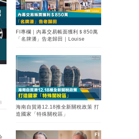
FI專欄｜內幕交易帳面獲利＄850萬
「名牌潘」告老歸田｜Louise
k
8
海南自貿港12.18推全新關稅政策 打
造國家「特殊關稅區」
分