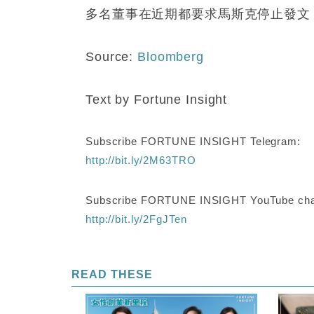
多名董事在近期都要求馬斯克停止發文
Source:
Bloomberg
Text by Fortune Insight
Subscribe FORTUNE INSIGHT Telegram:
http://bit.ly/2M63TRO
Subscribe FORTUNE INSIGHT YouTube cha
http://bit.ly/2FgJTen
READ THESE