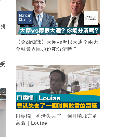
高興
【金融知識】大摩vs摩根大通？兩大
金融業界巨頭你能分清嗎？
接受
FI專欄｜香港失去了一個吋嘴敢言的
富豪｜Louise