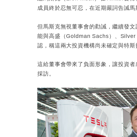
成員終於忍無可忍，在近期嚴詞告誡馬斯克：
但馬斯克無視董事會的勸誡，繼續發文
能與高盛（Goldman Sachs）、Si
認，稱這兩大投資機構尚未確定與特斯
這給董事會帶來了負面形象，讓投資者
採訪。