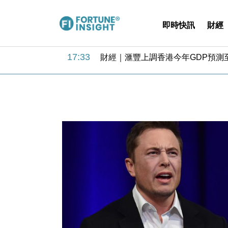
即時快訊
財經
18:31
財經｜華僑銀行上半年淨利創新高 
17:33
財經｜滙豐上調香港今年GDP預測至
16:47
本地｜假冒內地執法人員要求交「保證
16:05
財經｜日經失守6.5萬點後回穩 全
15:47
財經｜恒隆10月換帥 玩具「反」斗
15:11
財經｜韓股反覆波動收跌 連挫7周
13:44
財經｜內地7月美元計價出口增近24
12:44
財經｜日本春季三度入市撐日圓 4月
11:12
國際｜特朗普料美伊戰事快結束 承
15:59
財經｜SA售股自救後再出手 斥4
18:31
財經｜華僑銀行上半年淨利創新高 
17:33
財經｜滙豐上調香港今年GDP預測至
16:47
本地｜假冒內地執法人員要求交「保證
16:05
財經｜日經失守6.5萬點後回穩 全
15:47
財經｜恒隆10月換帥 玩具「反」斗