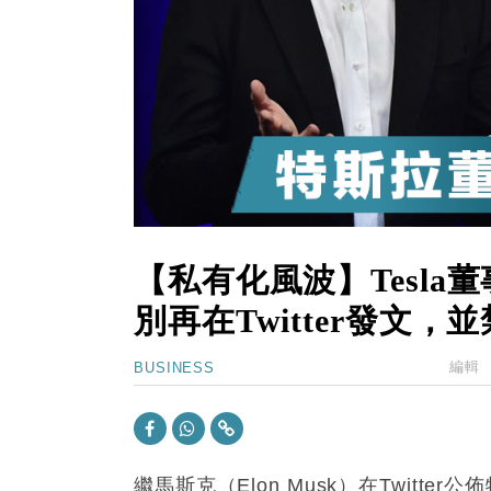
15:11
財經｜韓股反覆波動收跌 連挫7周
13:44
財經｜內地7月美元計價出口增近24
12:44
財經｜日本春季三度入市撐日圓 4月
11:12
國際｜特朗普料美伊戰事快結束 承
15:59
財經｜SA售股自救後再出手 斥4
【私有化風波】Tesla董
別再在Twitter發文
編輯 
BUSINESS
繼馬斯克（Elon Musk）在Twitt