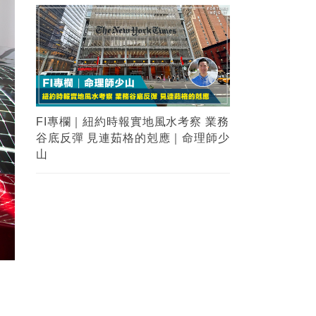
FI專欄｜紐約時報實地風水考察 業務
谷底反彈 見連茹格的剋應｜命理師少
山