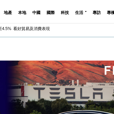
地產
本地
中國
國際
科技
生活
專訪
專
中期息增15%至47仙
4.5% 看好貿易及消費表現
金」 43歲女子損失近6900萬元
周仍升近2%
城亞洲CEO蔡德粦接任
創逾3年最長跌勢
%勝預期 貿易順差達1125億美元
單日斥6.28萬億日圓干預創新高
認部分彈藥庫存緊張
億美元押注未上市公司
中期息增15%至47仙
4.5% 看好貿易及消費表現
金」 43歲女子損失近6900萬元
周仍升近2%
城亞洲CEO蔡德粦接任