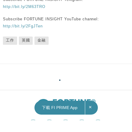
http://bit.ly/2M63TRO
Subscribe FORTUNE INSIGHT YouTube channel:
http://bit.ly/2FgJTen
工作
英國
金融
×
下載 FI PRIME App