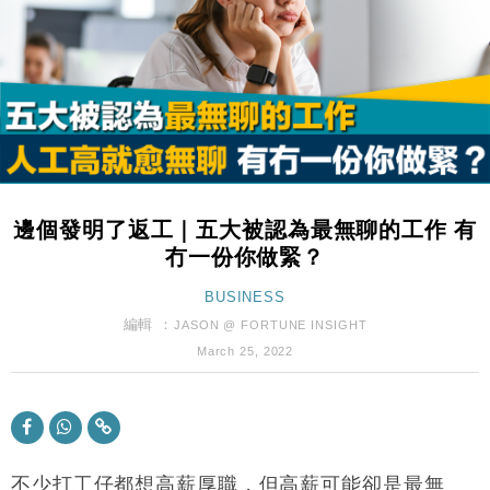
財經｜恒隆10月換帥 玩具「反」斗城亞洲CEO蔡德
15:47
粦接任
財經｜韓股反覆波動收跌 連挫7周創逾3年最長跌勢
15:11
財經｜內地7月美元計價出口增近24%勝預期 貿易順
13:44
差達1125億美元
財經｜日本春季三度入市撐日圓 4月單日斥6.28萬億
12:44
日圓干預創新高
邊個發明了返工｜五大被認為最無聊的工作 有
國際｜特朗普料美伊戰事快結束 承認部分彈藥庫存緊
11:12
冇一份你做緊？
張
財經｜SA售股自救後再出手 斥4億美元押注未上市公
BUSINESS
15:59
司
編輯 ：
JASON @ FORTUNE INSIGHT
財經｜華僑銀行上半年淨利創新高 中期息增15%至
18:31
March 25, 2022
47仙
財經｜滙豐上調香港今年GDP預測至4.5% 看好貿易
17:33
及消費表現
本地｜假冒內地執法人員要求交「保證金」 43歲女子
16:47
損失近6900萬元
不少打工仔都想高薪厚職，但高薪可能卻是最無