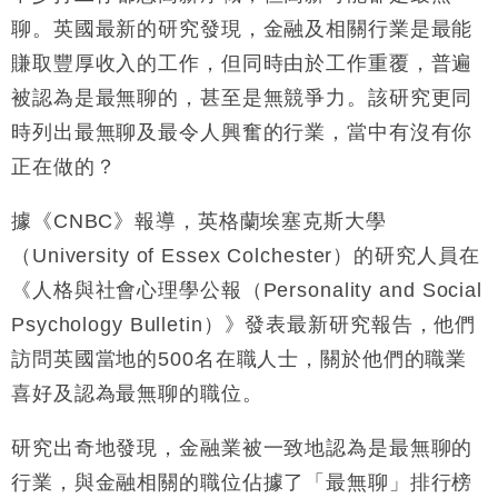
財經｜日經失守6.5萬點後回穩 全周仍升近2%
聊。英國最新的研究發現，金融及相關行業是最能
16:05
賺取豐厚收入的工作，但同時由於工作重覆，普遍
財經｜恒隆10月換帥 玩具「反」斗城亞洲CEO蔡德
15:47
被認為是最無聊的，甚至是無競爭力。該研究更同
粦接任
時列出最無聊及最令人興奮的行業，當中有沒有你
財經｜韓股反覆波動收跌 連挫7周創逾3年最長跌勢
15:11
正在做的？
財經｜內地7月美元計價出口增近24%勝預期 貿易順
13:44
差達1125億美元
據《CNBC》報導，英格蘭埃塞克斯大學
財經｜日本春季三度入市撐日圓 4月單日斥6.28萬億
12:44
（University of Essex Colchester）的研究人員在
日圓干預創新高
《人格與社會心理學公報（Personality and Social
國際｜特朗普料美伊戰事快結束 承認部分彈藥庫存緊
11:12
Psychology Bulletin）》發表最新研究報告，他們
張
訪問英國當地的500名在職人士，關於他們的職業
財經｜SA售股自救後再出手 斥4億美元押注未上市公
15:59
司
喜好及認為最無聊的職位。
研究出奇地發現，
金融業被一致地認為是最無聊的
行業，與金融相關的職位佔據了「最無聊」排行榜