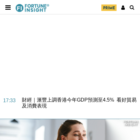
財經｜華僑銀行上半年淨利創新高 中期息增15%至
18:31
47仙
財經｜滙豐上調香港今年GDP預測至4.5% 看好貿易
17:33
及消費表現
本地｜假冒內地執法人員要求交「保證金」 43歲女子
16:47
損失近6900萬元
財經｜日經失守6.5萬點後回穩 全周仍升近2%
16:05