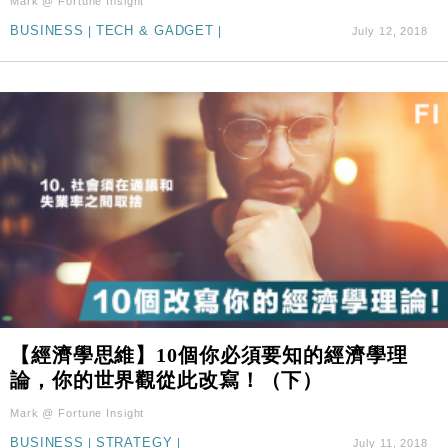
Mark @ Fortune Insight
科技｜iPhone 18 Pro成本或升4成 蘋果或犧牲毛利穩
16:55
BUSINESS
|
TECH & GADGET
|
July 12, 2018
定新機售價
本地｜香港迪拜下月10日合辦氣候金融會議
15:38
財經｜大摩削老鋪黃金目標價至505元 惟維持「增
14:49
持」評級
本地｜華嫂冰室太子店涉提供失實資料 遭禁申請輸入
13:49
勞工一年
中國｜強颱風「白海豚」殘渦北上 上海取消逾900班
12:11
機
財經｜華僑銀行上半年淨利創新高 中期息增15%至
18:31
47仙
財經｜滙豐上調香港今年GDP預測至4.5% 看好貿易
17:33
及消費表現
【經濟學思維】10個你必須要知的經濟學理
本地｜假冒內地執法人員要求交「保證金」 43歲女子
16:47
論，你的世界觀從此改寫！（下）
損失近6900萬元
Mark @ Fortune Insight
財經｜日經失守6.5萬點後回穩 全周仍升近2%
16:05
BUSINESS
|
STRATEGY
|
July 11, 2018