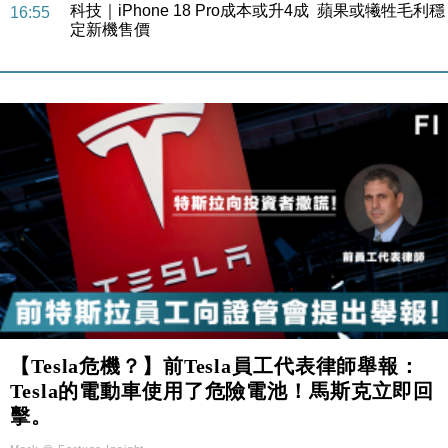
本地｜香港迪拜下月10日合辦氣候金融會議
15:38
財經｜大摩削老鋪黃金目標價至505元 惟維持「增
14:49
持」評級
本地｜華嫂冰室太子店涉提供失實資料 遭禁申請輸入
13:49
勞工一年
中國｜強颱風「白海豚」殘渦北上 上海取消逾900班
12:11
機
財經｜華僑銀行上半年淨利創新高 中期息增15%至
18:31
47仙
財經｜滙豐上調香港今年GDP預測至4.5% 看好貿易
17:33
及消費表現
本地｜假冒內地執法人員要求交「保證金」 43歲女子
16:47
損失近6900萬元
【Tesla危機？】前Tesla員工代表律師舉報：
財經｜日經失守6.5萬點後回穩 全周仍升近2%
16:05
Tesla的電動車使用了危險電池！馬斯克立即回
擊。
經濟｜大摩看淡內房今年表現 削新開工及銷售預測
17:38