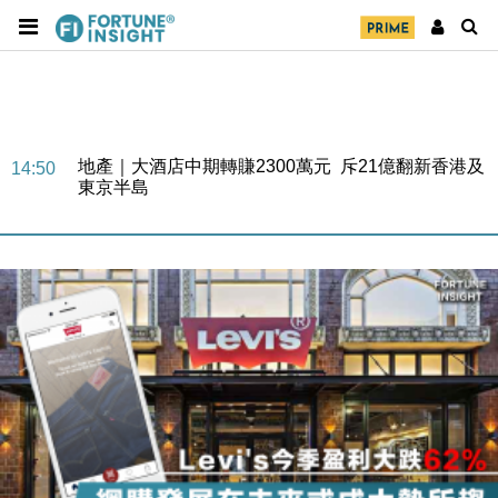
財經｜精星香港夥菜鳥拓全球智慧倉儲市場 加快海外
11:30
市場落地
地產｜大酒店中期轉賺2300萬元 斥21億翻新香港及
14:50
東京半島
國際｜特朗普赴洛杉磯高球場活動前 男子攜槍彈被捕
13:12
財經｜香港7月PMI回落至51 企業擴張放慢兼縮減人
12:30
手
財經｜黑石傳再籌逾360億美元 支援Anthropic租用
11:40
Google晶片
財經｜美商務部擬擴大金屬關稅範圍 14類產品或加徵
10:57
25%
本地｜新世界K11 9月升級會員制度 增鉑金卡級別鎖
18:15
定高消費客群