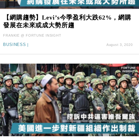
財經｜本港6月零售額連升14個月 珠寶鐘錶銷售升勢
17:40
最強
財經｜滙控重啟最多10億美元回購 派息比率目標維持
【網購趨勢】Levi’s今季盈利大跌62%，網購
16:33
50%
發展在未來或成大勢所趨
財經｜SHEIN傳最快8月中招股 估值料降至400億美
15:11
FRANKIE @ FORTUNE INSIGHT
元以下
BUSINESS
|
August 3, 2020
財經｜精星香港夥菜鳥拓全球智慧倉儲市場 加快海外
11:30
市場落地
地產｜大酒店中期轉賺2300萬元 斥21億翻新香港及
14:50
東京半島
國際｜特朗普赴洛杉磯高球場活動前 男子攜槍彈被捕
13:12
財經｜香港7月PMI回落至51 企業擴張放慢兼縮減人
12:30
手
財經｜黑石傳再籌逾360億美元 支援Anthropic租用
11:40
Google晶片
財經｜美商務部擬擴大金屬關稅範圍 14類產品或加徵
10:57
25%