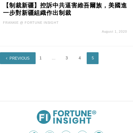
本地｜新世界K11 9月升級會員制度 增鉑金卡級別鎖
18:15
【制裁新疆】控訴中共逼害維吾爾族，美國進
定高消費客群
一步對新疆組織作出制裁
財經｜本港6月零售額連升14個月 珠寶鐘錶銷售升勢
17:40
最強
FRANKIE @ FORTUNE INSIGHT
財經｜滙控重啟最多10億美元回購 派息比率目標維持
16:33
August 1, 2020
50%
財經｜SHEIN傳最快8月中招股 估值料降至400億美
15:11
元以下
1
…
3
4
5
PREVIOUS