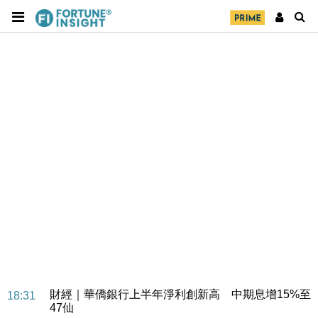
中國｜強颱風「白海豚」殘渦北上 上海取消逾900班
12:11
機
財經｜華僑銀行上半年淨利創新高 中期息增15%至
18:31
47仙