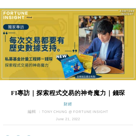
財經｜滙豐上調香港今年GDP預測至4.5% 看好貿易
17:33
及消費表現
本地｜假冒內地執法人員要求交「保證金」 43歲女子
16:47
損失近6900萬元
財經｜日經失守6.5萬點後回穩 全周仍升近2%
16:05
財經｜恒隆10月換帥 玩具「反」斗城亞洲CEO蔡德
15:47
粦接任
財經｜韓股反覆波動收跌 連挫7周創逾3年最長跌勢
15:11
財經｜內地7月美元計價出口增近24%勝預期 貿易順
13:44
差達1125億美元
FI專訪｜探索程式交易的神奇魔力｜錢琛
財經｜日本春季三度入市撐日圓 4月單日斥6.28萬億
12:44
日圓干預創新高
財經
國際｜特朗普料美伊戰事快結束 承認部分彈藥庫存緊
編輯 ：
11:12
TONY CHUNG @ FORTUNE INSIGHT
張
June 21, 2022
中國｜強颱風「白海豚」殘渦北上 上海取消逾900班
12:11
機