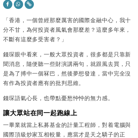
財經｜華僑銀行上半年淨利創新高 中期息增15%至
18:31
47仙
「香港，一個曾經那麼厲害的國際金融中心，我十
財經｜滙豐上調香港今年GDP預測至4.5% 看好貿易
17:33
及消費表現
分不甘，為何投資者風氣會那麼差？這麼多年來，
本地｜假冒內地執法人員要求交「保證金」 43歲女子
16:47
不斷有這麼多受害者？」
損失近6900萬元
財經｜日經失守6.5萬點後回穩 全周仍升近2%
16:05
錢琛眼中看來，一般大眾投資者，很多都是只靠新
聞消息，隨便聽一些財演講兩句，就跟風去買，只
財經｜恒隆10月換帥 玩具「反」斗城亞洲CEO蔡德
15:47
是為了搏中一個冧巴，然後夢想發達，當中完全沒
粦接任
有作為投資者應有的批判思維。
財經｜韓股反覆波動收跌 連挫7周創逾3年最長跌勢
15:11
錢琛語氣心長，也帶點憂愁忡忡的無力感。
財經｜內地7月美元計價出口增近24%勝預期 貿易順
13:44
差達1125億美元
讓大眾站在同一起跑線上
財經｜日本春季三度入市撐日圓 4月單日斥6.28萬億
12:44
日圓干預創新高
一畢業就當上私募基金的計量工程師，對着電腦與
國際｜特朗普料美伊戰事快結束 承認部分彈藥庫存緊
11:12
國際頂級炒家互相較量，應當才是天之驕子的正
張