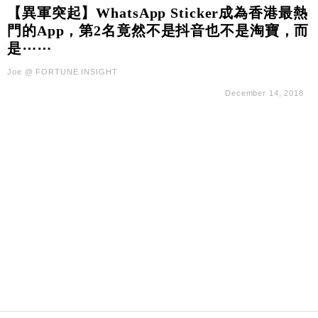
國際｜特朗普料美伊戰事快結束 承認部分彈藥庫存緊
11:12
【異軍突起】WhatsApp Sticker成為香港最熱
張
門的App，第2名竟然不是抖音也不是淘寶，而
財經｜SA售股自救後再出手 斥4億美元押注未上市公
15:59
是⋯⋯
司
Joe @ FORTUNE INSIGHT
財經｜華僑銀行上半年淨利創新高 中期息增15%至
18:31
47仙
December 14, 2018
財經｜滙豐上調香港今年GDP預測至4.5% 看好貿易
17:33
及消費表現
本地｜假冒內地執法人員要求交「保證金」 43歲女子
16:47
損失近6900萬元
財經｜日經失守6.5萬點後回穩 全周仍升近2%
16:05
財經｜恒隆10月換帥 玩具「反」斗城亞洲CEO蔡德
15:47
粦接任
財經｜韓股反覆波動收跌 連挫7周創逾3年最長跌勢
15:11
財經｜內地7月美元計價出口增近24%勝預期 貿易順
13:44
差達1125億美元