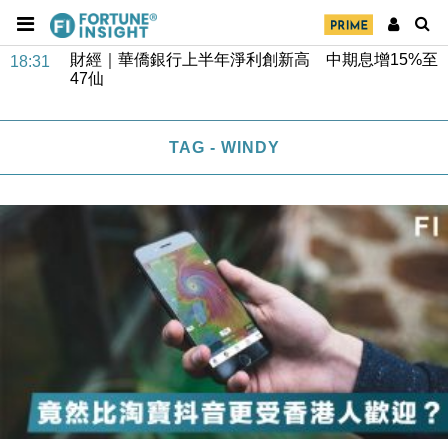
財經｜華僑銀行上半年淨利創新高 中期息增15%至
18:31
47仙
財經｜滙豐上調香港今年GDP預測至4.5% 看好貿易
17:33
及消費表現
TAG - WINDY
本地｜假冒內地執法人員要求交「保證金」 43歲女子
16:47
損失近6900萬元
財經｜日經失守6.5萬點後回穩 全周仍升近2%
16:05
財經｜恒隆10月換帥 玩具「反」斗城亞洲CEO蔡德
15:47
粦接任
財經｜韓股反覆波動收跌 連挫7周創逾3年最長跌勢
15:11
財經｜內地7月美元計價出口增近24%勝預期 貿易順
13:44
差達1125億美元
財經｜日本春季三度入市撐日圓 4月單日斥6.28萬億
12:44
日圓干預創新高