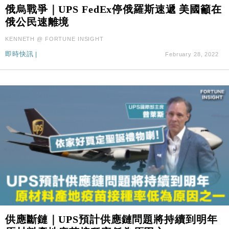
財經｜SA售股自救後再出手 斥4億美元押注未上市公
15:59
俄烏戰爭｜UPS FedEx停俄羅斯速遞 美國籲在
司
俄公民速離境
財經｜華僑銀行上半年淨利創新高 中期息增15%至
18:31
KENNETH @ FORTUNE INSIGHT
47仙
即時快訊
|
February 28, 2022
財經｜滙豐上調香港今年GDP預測至4.5% 看好貿易
17:33
及消費表現
本地｜假冒內地執法人員要求交「保證金」 43歲女子
16:47
損失近6900萬元
財經｜日經失守6.5萬點後回穩 全周仍升近2%
16:05
財經｜恒隆10月換帥 玩具「反」斗城亞洲CEO蔡德
15:47
粦接任
財經｜韓股反覆波動收跌 連挫7周創逾3年最長跌勢
15:11
財經｜內地7月美元計價出口增近24%勝預期 貿易順
13:44
差達1125億美元
財經｜日本春季三度入市撐日圓 4月單日斥6.28萬億
12:44
供應斷鏈｜UPS預計供應鏈問題將持續到明年
日圓干預創新高