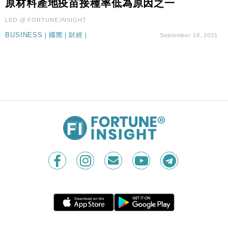
原材料產地疫苗接種率低為原因之一
國際｜特朗普料美伊戰事快結束 承認部分彈藥庫存緊
11:12
張
LEO @ FORTUNE INSIGHT
財經｜SA售股自救後再出手 斥4億美元押注未上市公
15:59
BUSINESS
|
國際
|
財經
|
September 18, 2021
司