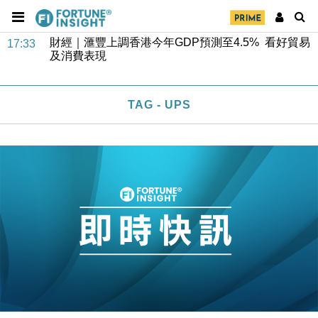
財經｜華僑銀行上半年淨利創新高 中期息增15%至
18:31
47仙
財經｜滙豐上調香港今年GDP預測至4.5% 看好貿易
17:33
及消費表現
本地｜假冒內地執法人員要求交「保證金」 43歲女子
16:47
損失近6900萬元
TAG - UPS
財經｜日經失守6.5萬點後回穩 全周仍升近2%
16:05
財經｜恒隆10月換帥 玩具「反」斗城亞洲CEO蔡德
15:47
粦接任
財經｜韓股反覆波動收跌 連挫7周創逾3年最長跌勢
15:11
財經｜內地7月美元計價出口增近24%勝預期 貿易順
13:44
差達1125億美元
財經｜日本春季三度入市撐日圓 4月單日斥6.28萬億
12:44
日圓干預創新高
國際｜特朗普料美伊戰事快結束 承認部分彈藥庫存緊
11:12
張