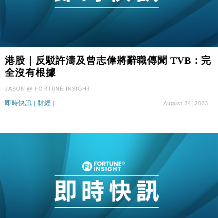
港股｜反駁許濤及曾志偉將辭職傳聞 TVB：完
全沒有根據
JASON @ FORTUNE INSIGHT
即時快訊
|
財經
|
August 24, 2023