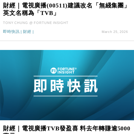
財經｜電視廣播(00511)建議改名「無綫集團」
財經｜SA售股自救後再出手 斥4億美元押注未上市公
15:59
英文名稱為「TVB」
司
財經｜華僑銀行上半年淨利創新高 中期息增15%至
18:31
TONY CHUNG @ FORTUNE INSIGHT
47仙
即時快訊
|
財經
|
March 25, 2026
財經｜滙豐上調香港今年GDP預測至4.5% 看好貿易
17:33
及消費表現
本地｜假冒內地執法人員要求交「保證金」 43歲女子
16:47
損失近6900萬元
財經｜日經失守6.5萬點後回穩 全周仍升近2%
16:05
財經｜恒隆10月換帥 玩具「反」斗城亞洲CEO蔡德
15:47
粦接任
財經｜韓股反覆波動收跌 連挫7周創逾3年最長跌勢
15:11
財經｜內地7月美元計價出口增近24%勝預期 貿易順
13:44
差達1125億美元
財經｜日本春季三度入市撐日圓 4月單日斥6.28萬億
財經｜電視廣播TVB發盈喜 料去年轉賺逾5000
12:44
日圓干預創新高