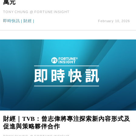
萬元
國際｜特朗普料美伊戰事快結束 承認部分彈藥庫存緊
11:12
TONY CHUNG @ FORTUNE INSIGHT
張
即時快訊
|
財經
|
February 10, 2026
財經｜SA售股自救後再出手 斥4億美元押注未上市公
15:59
司
財經｜TVB：曾志偉將專注探索新內容形式及
促進與策略夥伴合作