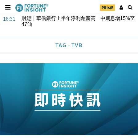
財經｜華僑銀行上半年淨利創新高 中期息增15%至
18:31
47仙
財經｜滙豐上調香港今年GDP預測至4.5% 看好貿易
17:33
及消費表現
本地｜假冒內地執法人員要求交「保證金」 43歲女子
16:47
損失近6900萬元
TAG - TVB
財經｜日經失守6.5萬點後回穩 全周仍升近2%
16:05
財經｜恒隆10月換帥 玩具「反」斗城亞洲CEO蔡德
15:47
粦接任
財經｜韓股反覆波動收跌 連挫7周創逾3年最長跌勢
15:11
財經｜內地7月美元計價出口增近24%勝預期 貿易順
13:44
差達1125億美元
財經｜日本春季三度入市撐日圓 4月單日斥6.28萬億
12:44
日圓干預創新高
國際｜特朗普料美伊戰事快結束 承認部分彈藥庫存緊
11:12
張