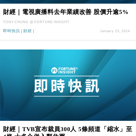
財經｜電視廣播料去年業績改善 股價升逾5%
TONY CHUNG @ FORTUNE INSIGHT
即時快訊
|
財經
|
January 23, 2024
財經｜TVB宣布裁員300人 5條頻道「縮水」至