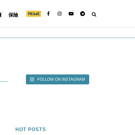
欄
保險
FOLLOW ON INSTAGRAM
HOT POSTS