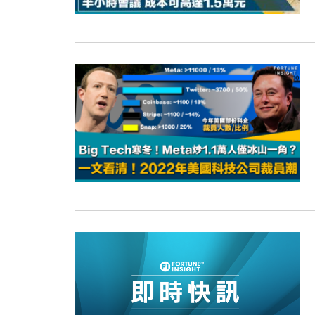
15:11
財經｜韓股反覆波動收跌 連挫7周
13:44
財經｜內地7月美元計價出口增近24
12:44
財經｜日本春季三度入市撐日圓 4月
11:12
國際｜特朗普料美伊戰事快結束 承
15:59
財經｜SA售股自救後再出手 斥4