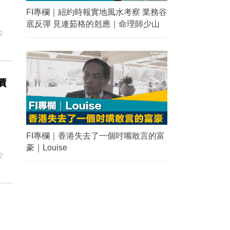
FI專欄｜紐約時報實地風水考察 業務谷
底反彈 見連茹格的剋應｜命理師少山
2
價
FI專欄｜香港失去了一個吋嘴敢言的富
豪｜Louise
2