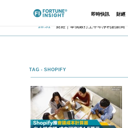
即時快訊
財經
18:31
財經｜華僑銀行上半年淨利創新高 
17:33
財經｜滙豐上調香港今年GDP預測至
16:47
本地｜假冒內地執法人員要求交「保證
16:05
財經｜日經失守6.5萬點後回穩 全
15:47
財經｜恒隆10月換帥 玩具「反」斗
15:11
財經｜韓股反覆波動收跌 連挫7周
13:44
財經｜內地7月美元計價出口增近24
TAG - SHOPIFY
12:44
財經｜日本春季三度入市撐日圓 4月
11:12
國際｜特朗普料美伊戰事快結束 承
15:59
財經｜SA售股自救後再出手 斥4
18:31
財經｜華僑銀行上半年淨利創新高 
17:33
財經｜滙豐上調香港今年GDP預測至
16:47
本地｜假冒內地執法人員要求交「保證
16:05
財經｜日經失守6.5萬點後回穩 全
15:47
財經｜恒隆10月換帥 玩具「反」斗