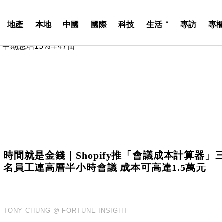
地產
本地
中國
國際
科技
生活
專訪
專
中期息增15%至47仙
4.5% 看好貿易及消費表現
金」 43歲女子損失近6900萬元
周仍升近2%
城亞洲CEO蔡德粦接任
創逾3年最長跌勢
%勝預期 貿易順差達1125億美元
單日斥6.28萬億日圓干預創新高
認部分彈藥庫存緊張
時間就是金錢｜Shopify推「會議成本計算器」
億美元押注未上市公司
名員工連高層半小時會議 成本可高達1.5萬元
中期息增15%至47仙
4.5% 看好貿易及消費表現
金」 43歲女子損失近6900萬元
周仍升近2%
TONY CHUNG @ FORTUNE INSIGHT
城亞洲CEO蔡德粦接任