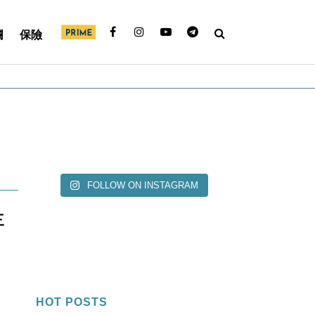
欄
保險
FOLLOW ON INSTAGRAM
三
HOT POSTS