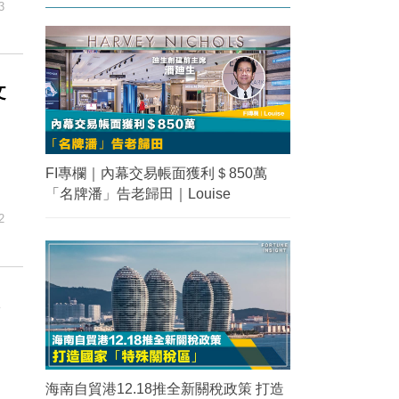
3
文
？
FI專欄｜內幕交易帳面獲利＄850萬
「名牌潘」告老歸田｜Louise
2
%
海南自貿港12.18推全新關稅政策 打造