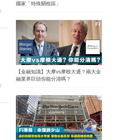
國家「特殊關稅區」
2
【金融知識】大摩vs摩根大通？兩大金
融業界巨頭你能分清嗎？
2