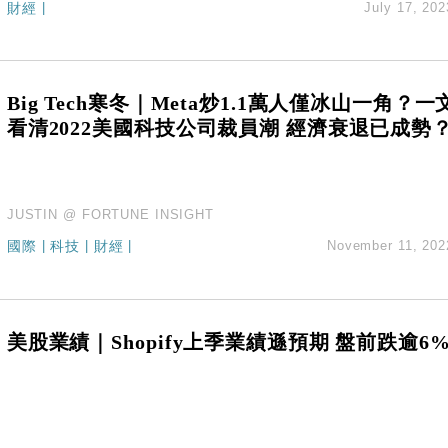
財經
|
July 17, 202
創逾3年最長跌勢
%勝預期 貿易順差達1125億美元
單日斥6.28萬億日圓干預創新高
認部分彈藥庫存緊張
Big Tech寒冬｜Meta炒1.1萬人僅冰山一角？一
億美元押注未上市公司
看清2022美國科技公司裁員潮 經濟衰退已成勢
JUSTIN @ FORTUNE INSIGHT
國際
|
科技
|
財經
|
November 11, 202
美股業績｜Shopify上季業績遜預期 盤前跌逾6