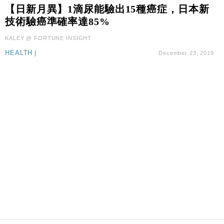
國際｜特朗普料美伊戰事快結束 承認部分彈藥庫存緊
11:12
【日新月異】1滴尿能驗出15種癌症，日本新
張
技術驗癌準確率達85%
財經｜SA售股自救後再出手 斥4億美元押注未上市公
15:59
KALEY @ FORTUNE INSIGHT
司
HEALTH
|
December 23, 2019
財經｜華僑銀行上半年淨利創新高 中期息增15%至
18:31
47仙
財經｜滙豐上調香港今年GDP預測至4.5% 看好貿易
17:33
及消費表現
本地｜假冒內地執法人員要求交「保證金」 43歲女子
16:47
損失近6900萬元
財經｜日經失守6.5萬點後回穩 全周仍升近2%
16:05
財經｜恒隆10月換帥 玩具「反」斗城亞洲CEO蔡德
15:47
粦接任
財經｜韓股反覆波動收跌 連挫7周創逾3年最長跌勢
15:11
財經｜內地7月美元計價出口增近24%勝預期 貿易順
13:44
差達1125億美元