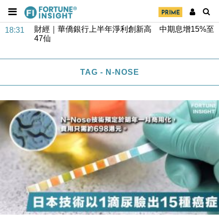
財經｜華僑銀行上半年淨利創新高 中期息增15%至
18:31
47仙
財經｜滙豐上調香港今年GDP預測至4.5% 看好貿易
17:33
及消費表現
TAG - N-NOSE
本地｜假冒內地執法人員要求交「保證金」 43歲女子
16:47
損失近6900萬元
財經｜日經失守6.5萬點後回穩 全周仍升近2%
16:05
財經｜恒隆10月換帥 玩具「反」斗城亞洲CEO蔡德
15:47
粦接任
財經｜韓股反覆波動收跌 連挫7周創逾3年最長跌勢
15:11
財經｜內地7月美元計價出口增近24%勝預期 貿易順
13:44
差達1125億美元
財經｜日本春季三度入市撐日圓 4月單日斥6.28萬億
12:44
日圓干預創新高