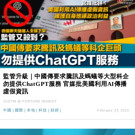
監管升級｜中國傳要求騰訊及螞蟻等大型科企
勿提供ChatGPT服務 官媒批美國利用AI傳播
虛假資訊
JUSTIN @ FORTUNE INSIGHT
中國
|
國際
|
本地
|
科技
|
財經
|
February 23, 2023