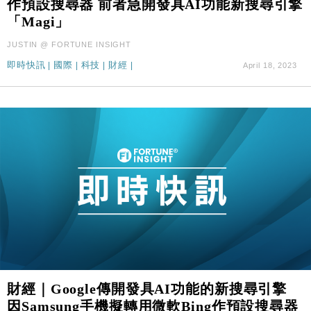
11:12
作預設搜尋器 前者急開發具AI功能新搜尋引擎
張
「Magi」
財經｜SA售股自救後再出手 斥4億美元押注未上市公
15:59
JUSTIN @ FORTUNE INSIGHT
司
即時快訊
|
國際
|
科技
|
財經
|
April 18, 2023
財經｜Google傳開發具AI功能的新搜尋引擎
因Samsung手機擬轉用微軟Bing作預設搜尋器