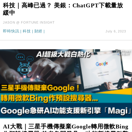
科技｜高峰已過？ 美銀：ChatGPT下載量放
司
緩中
財經｜華僑銀行上半年淨利創新高 中期息增15%至
18:31
47仙
JASON @ FORTUNE INSIGHT
財經｜滙豐上調香港今年GDP預測至4.5% 看好貿易
17:33
即時快訊
|
科技
|
財經
|
July 6, 2023
及消費表現
本地｜假冒內地執法人員要求交「保證金」 43歲女子
16:47
損失近6900萬元
財經｜日經失守6.5萬點後回穩 全周仍升近2%
16:05
財經｜恒隆10月換帥 玩具「反」斗城亞洲CEO蔡德
15:47
粦接任
財經｜韓股反覆波動收跌 連挫7周創逾3年最長跌勢
15:11
財經｜內地7月美元計價出口增近24%勝預期 貿易順
13:44
差達1125億美元
財經｜日本春季三度入市撐日圓 4月單日斥6.28萬億
12:44
日圓干預創新高
AI大戰｜三星手機傳擬棄Google轉用微軟Bing
國際｜特朗普料美伊戰事快結束 承認部分彈藥庫存緊