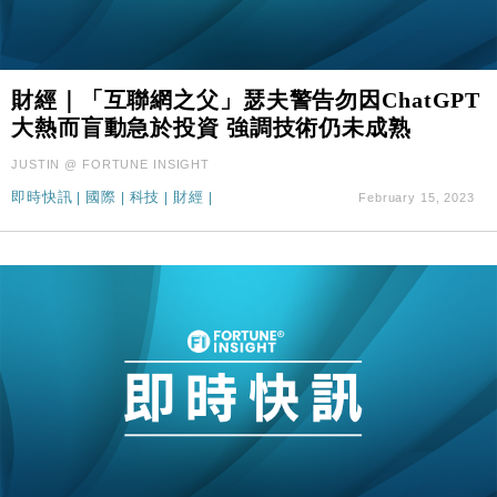
財經｜「互聯網之父」瑟夫警告勿因ChatGPT
大熱而盲動急於投資 強調技術仍未成熟
JUSTIN @ FORTUNE INSIGHT
即時快訊
|
國際
|
科技
|
財經
|
February 15, 2023