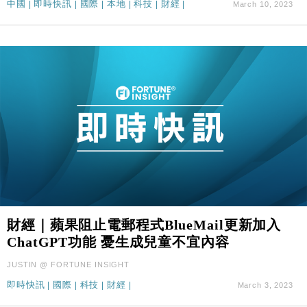
中國
|
即時快訊
|
國際
|
本地
|
科技
|
財經
|
March 10, 2023
財經｜蘋果阻止電郵程式BlueMail更新加入
ChatGPT功能 憂生成兒童不宜內容
JUSTIN @ FORTUNE INSIGHT
即時快訊
|
國際
|
科技
|
財經
|
March 3, 2023