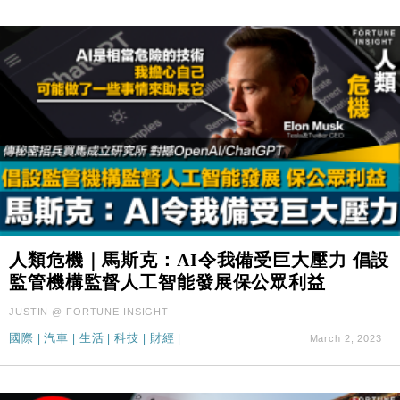
人類危機｜馬斯克：AI令我備受巨大壓力 倡設
監管機構監督人工智能發展保公眾利益
JUSTIN @ FORTUNE INSIGHT
國際
|
汽車
|
生活
|
科技
|
財經
|
March 2, 2023