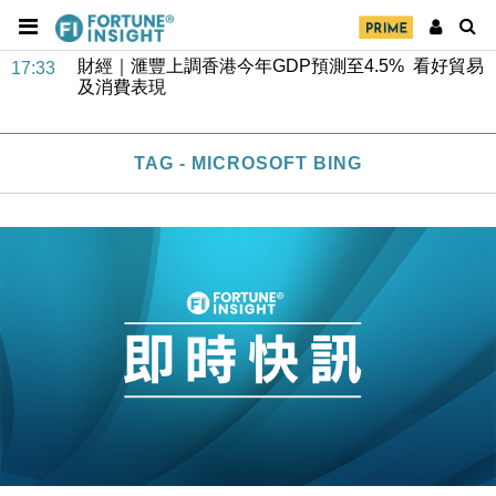
47仙
財經｜滙豐上調香港今年GDP預測至4.5% 看好貿易
17:33
及消費表現
本地｜假冒內地執法人員要求交「保證金」 43歲女子
16:47
損失近6900萬元
財經｜日經失守6.5萬點後回穩 全周仍升近2%
TAG - MICROSOFT BING
16:05
財經｜恒隆10月換帥 玩具「反」斗城亞洲CEO蔡德
15:47
粦接任
財經｜韓股反覆波動收跌 連挫7周創逾3年最長跌勢
15:11
財經｜內地7月美元計價出口增近24%勝預期 貿易順
13:44
差達1125億美元
財經｜日本春季三度入市撐日圓 4月單日斥6.28萬億
12:44
日圓干預創新高
國際｜特朗普料美伊戰事快結束 承認部分彈藥庫存緊
11:12
張
財經｜SA售股自救後再出手 斥4億美元押注未上市公
15:59