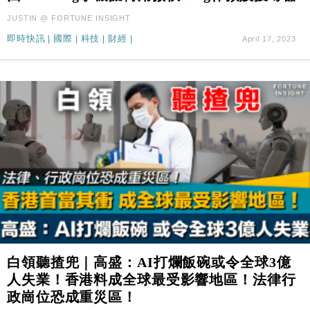
JUSTIN @ FORTUNE INSIGHT
即時快訊
|
國際
|
科技
|
財經
|
April 17, 2023
白領聽揸兜｜高盛：AI打爛飯碗或令全球3億
人失業！香港料成全球最受影響地區！法律行
政崗位恐成重災區！