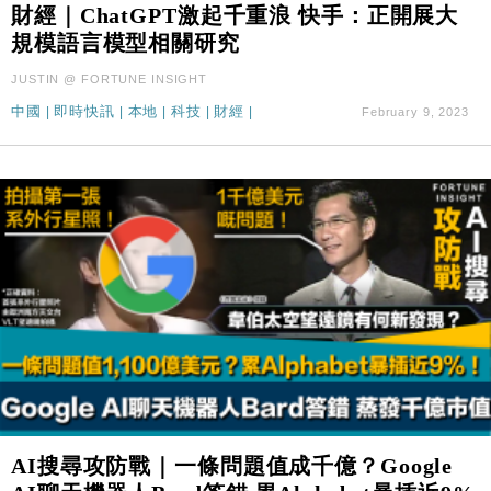
財經｜ChatGPT激起千重浪 快手：正開展大
規模語言模型相關研究
JUSTIN @ FORTUNE INSIGHT
中國
|
即時快訊
|
本地
|
科技
|
財經
|
February 9, 2023
AI搜尋攻防戰｜一條問題值成千億？Google