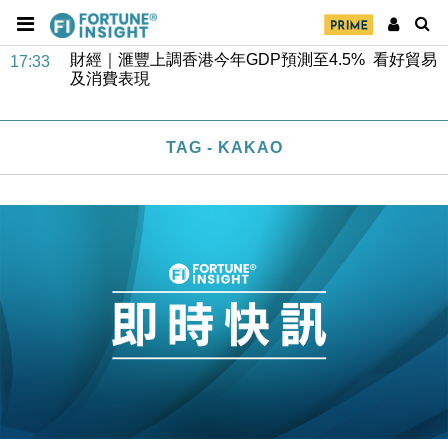
財經｜華僑銀行上半年淨利創新高 中期息增15%至
18:31
47仙
財經｜滙豐上調香港今年GDP預測至4.5% 看好貿易
17:33
及消費表現
本地｜假冒內地執法人員要求交「保證金」 43歲女子
16:47
損失近6900萬元
TAG - KAKAO
財經｜日經失守6.5萬點後回穩 全周仍升近2%
16:05
財經｜恒隆10月換帥 玩具「反」斗城亞洲CEO蔡德
15:47
粦接任
財經｜韓股反覆波動收跌 連挫7周創逾3年最長跌勢
15:11
財經｜內地7月美元計價出口增近24%勝預期 貿易順
13:44
差達1125億美元
財經｜日本春季三度入市撐日圓 4月單日斥6.28萬億
12:44
日圓干預創新高
國際｜特朗普料美伊戰事快結束 承認部分彈藥庫存緊
11:12
張