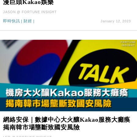
漫巨頭Kakao娛樂
國際｜特朗普料美伊戰事快結束 承認部分彈藥庫存緊
11:12
張
JASON @ FORTUNE INSIGHT
財經｜SA售股自救後再出手 斥4億美元押注未上市公
15:59
即時快訊
|
財經
|
January 12, 2023
司
網絡安保｜數據中心大火釀Kakao服務大癱瘓
揭南韓市場壟斷致國安風險