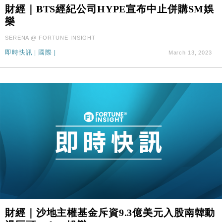
財經｜SA售股自救後再出手 斥4億美元押注未上市公
15:59
財經｜BTS經紀公司HYPE宣布中止併購SM娛
司
樂
財經｜華僑銀行上半年淨利創新高 中期息增15%至
18:31
SERENA @ FORTUNE INSIGHT
47仙
即時快訊
|
國際
|
March 13, 2023
財經｜滙豐上調香港今年GDP預測至4.5% 看好貿易
17:33
及消費表現
本地｜假冒內地執法人員要求交「保證金」 43歲女子
16:47
損失近6900萬元
財經｜日經失守6.5萬點後回穩 全周仍升近2%
16:05
財經｜恒隆10月換帥 玩具「反」斗城亞洲CEO蔡德
15:47
粦接任
財經｜韓股反覆波動收跌 連挫7周創逾3年最長跌勢
15:11
財經｜內地7月美元計價出口增近24%勝預期 貿易順
13:44
差達1125億美元
財經｜日本春季三度入市撐日圓 4月單日斥6.28萬億
12:44
財經｜沙地主權基金斥資9.3億美元入股南韓動
日圓干預創新高