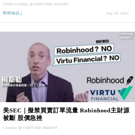
本地｜假冒內地執法人員要求交「保證金」 43歲女子
16:47
TONY CHUNG @ FORTUNE INSIGHT
損失近6900萬元
即時快訊
|
July 20, 2022
財經｜日經失守6.5萬點後回穩 全周仍升近2%
16:05
美SEC｜擬禁買賣訂單流量 Robinhood主財源
被斷 股價急挫
Charlize @ FORTUNE INSIGHT