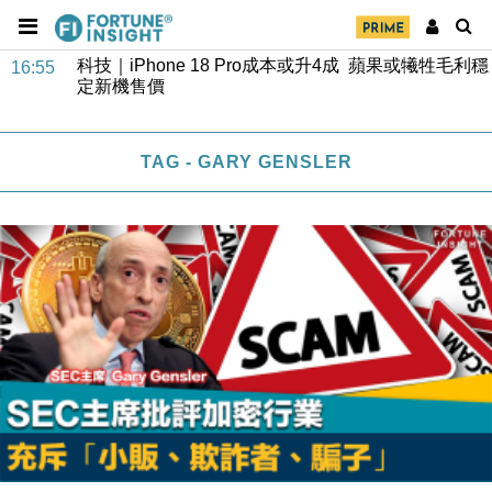
經濟｜大摩看淡內房今年表現 削新開工及銷售預測
17:38
科技｜iPhone 18 Pro成本或升4成 蘋果或犧牲毛利穩
16:55
定新機售價
本地｜香港迪拜下月10日合辦氣候金融會議
15:38
TAG - GARY GENSLER
財經｜大摩削老鋪黃金目標價至505元 惟維持「增
14:49
持」評級
本地｜華嫂冰室太子店涉提供失實資料 遭禁申請輸入
13:49
勞工一年
中國｜強颱風「白海豚」殘渦北上 上海取消逾900班
12:11
機
財經｜華僑銀行上半年淨利創新高 中期息增15%至
18:31
47仙
財經｜滙豐上調香港今年GDP預測至4.5% 看好貿易
17:33
及消費表現
本地｜假冒內地執法人員要求交「保證金」 43歲女子
16:47
損失近6900萬元