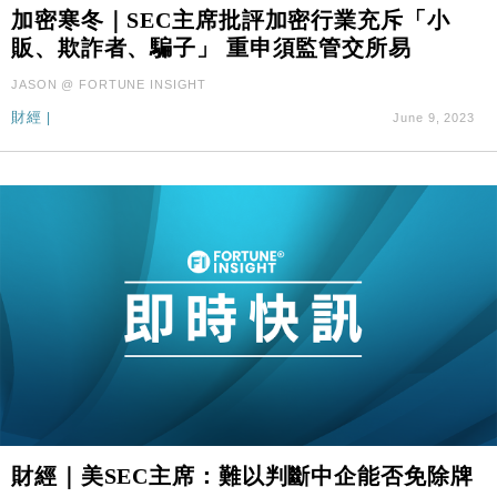
財經｜日經失守6.5萬點後回穩 全周仍升近2%
16:05
加密寒冬｜SEC主席批評加密行業充斥「小
販、欺詐者、騙子」 重申須監管交所易
經濟｜大摩看淡內房今年表現 削新開工及銷售預測
17:38
JASON @ FORTUNE INSIGHT
財經
|
June 9, 2023
科技｜iPhone 18 Pro成本或升4成 蘋果或犧牲毛利穩
16:55
定新機售價
本地｜香港迪拜下月10日合辦氣候金融會議
15:38
財經｜大摩削老鋪黃金目標價至505元 惟維持「增
14:49
持」評級
本地｜華嫂冰室太子店涉提供失實資料 遭禁申請輸入
13:49
勞工一年
中國｜強颱風「白海豚」殘渦北上 上海取消逾900班
12:11
機
財經｜華僑銀行上半年淨利創新高 中期息增15%至
18:31
47仙
財經｜滙豐上調香港今年GDP預測至4.5% 看好貿易
17:33
財經｜美SEC主席：難以判斷中企能否免除牌
及消費表現