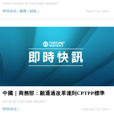
財經｜本港6月零售額連升14個月 珠寶鐘錶銷售升勢
17:40
TONY CHUNG @ FORTUNE INSIGHT
最強
即時快訊
|
國際
|
財經
|
March 31, 2023
財經｜滙控重啟最多10億美元回購 派息比率目標維持
16:33
50%
中國｜商務部：願通過改革達到CPTPP標準
HEYDI @ FORTUNE INSIGHT
即時快訊
|
February 17, 2022