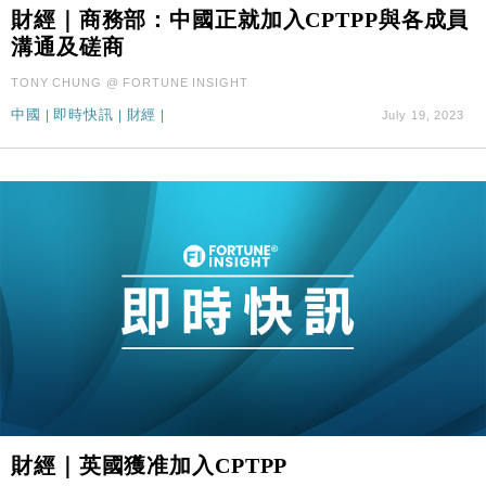
財經｜滙控重啟最多10億美元回購 派息比率目標維持
16:33
財經｜商務部：中國正就加入CPTPP與各成員
50%
溝通及磋商
財經｜SA售股自救後再出手 斥4億美元押注未上市公
15:59
TONY CHUNG @ FORTUNE INSIGHT
司
中國
|
即時快訊
|
財經
|
July 19, 2023
財經｜精星香港夥菜鳥拓全球智慧倉儲市場 加快海外
11:30
市場落地
地產｜大酒店中期轉賺2300萬元 斥21億翻新香港及
14:50
東京半島
國際｜特朗普赴洛杉磯高球場活動前 男子攜槍彈被捕
13:12
財經｜香港7月PMI回落至51 企業擴張放慢兼縮減人
12:30
手
財經｜黑石傳再籌逾360億美元 支援Anthropic租用
11:40
Google晶片
財經｜美商務部擬擴大金屬關稅範圍 14類產品或加徵
10:57
25%
本地｜新世界K11 9月升級會員制度 增鉑金卡級別鎖
18:15
財經｜英國獲准加入CPTPP
定高消費客群