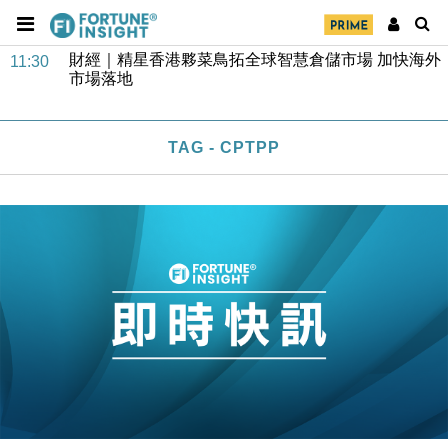
財經｜SA售股自救後再出手 斥4億美元押注未上市公
15:59
司
財經｜精星香港夥菜鳥拓全球智慧倉儲市場 加快海外
11:30
市場落地
地產｜大酒店中期轉賺2300萬元 斥21億翻新香港及
14:50
東京半島
TAG - CPTPP
國際｜特朗普赴洛杉磯高球場活動前 男子攜槍彈被捕
13:12
財經｜香港7月PMI回落至51 企業擴張放慢兼縮減人
12:30
手
財經｜黑石傳再籌逾360億美元 支援Anthropic租用
11:40
Google晶片
財經｜美商務部擬擴大金屬關稅範圍 14類產品或加徵
10:57
25%
本地｜新世界K11 9月升級會員制度 增鉑金卡級別鎖
18:15
定高消費客群
財經｜本港6月零售額連升14個月 珠寶鐘錶銷售升勢
17:40
最強