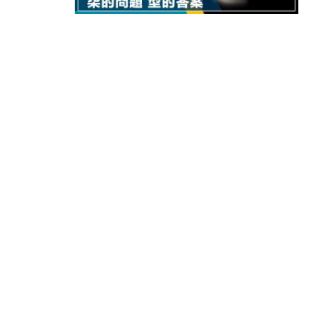
15:11
財經｜韓股反覆波動收跌 連挫7周
13:44
財經｜內地7月美元計價出口增近24
12:44
財經｜日本春季三度入市撐日圓 4月
11:12
國際｜特朗普料美伊戰事快結束 承
15:59
財經｜SA售股自救後再出手 斥4