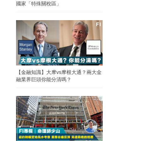
國家「特殊關稅區」
【金融知識】大摩vs摩根大通？兩大金
融業界巨頭你能分清嗎？