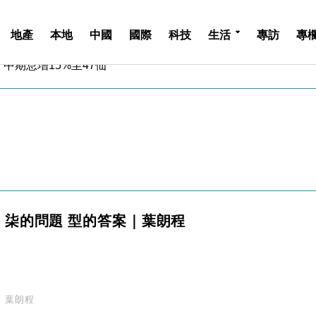
地產
本地
中國
國際
科技
生活
專訪
專
中期息增15%至47仙
4.5% 看好貿易及消費表現
金」 43歲女子損失近6900萬元
周仍升近2%
城亞洲CEO蔡德粦接任
創逾3年最長跌勢
%勝預期 貿易順差達1125億美元
單日斥6.28萬億日圓干預創新高
認部分彈藥庫存緊張
柒的問題 型的答案｜葉朗程
億美元押注未上市公司
中期息增15%至47仙
4.5% 看好貿易及消費表現
金」 43歲女子損失近6900萬元
周仍升近2%
葉朗程
城亞洲CEO蔡德粦接任