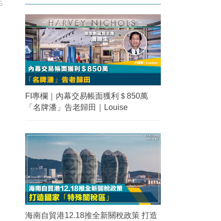
5
FI專欄｜內幕交易帳面獲利＄850萬
「名牌潘」告老歸田｜Louise
海南自貿港12.18推全新關稅政策 打造