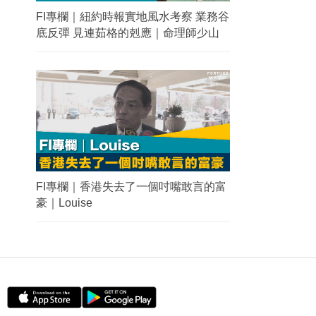
FI專欄｜紐約時報實地風水考察 業務谷
底反彈 見連茹格的剋應｜命理師少山
FI專欄｜香港失去了一個吋嘴敢言的富
豪｜Louise