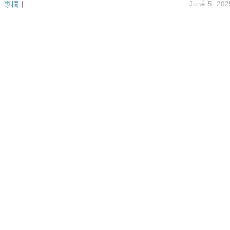
專欄
|
June 5, 202
創逾3年最長跌勢
%勝預期 貿易順差達1125億美元
單日斥6.28萬億日圓干預創新高
認部分彈藥庫存緊張
億美元押注未上市公司