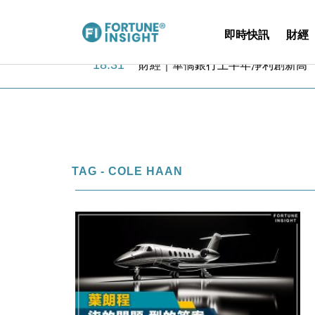
即時快訊
財經
18:31
財經｜華僑銀行上半年淨利創新高 
17:33
財經｜滙豐上調香港今年GDP預測至
16:47
本地｜假冒內地執法人員要求交「保證
16:05
財經｜日經失守6.5萬點後回穩 全
15:47
財經｜恒隆10月換帥 玩具「反」斗
15:11
財經｜韓股反覆波動收跌 連挫7周
13:44
財經｜內地7月美元計價出口增近24
TAG - COLE HAAN
12:44
財經｜日本春季三度入市撐日圓 4月
11:12
國際｜特朗普料美伊戰事快結束 承
15:59
財經｜SA售股自救後再出手 斥4
18:31
財經｜華僑銀行上半年淨利創新高 
17:33
財經｜滙豐上調香港今年GDP預測至
16:47
本地｜假冒內地執法人員要求交「保證
16:05
財經｜日經失守6.5萬點後回穩 全
15:47
財經｜恒隆10月換帥 玩具「反」斗