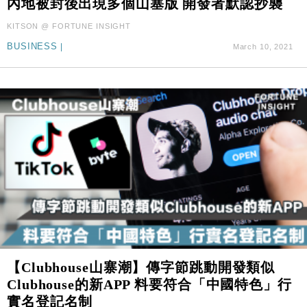
內地被封後出現多個山塞版 開發者默認抄襲
財經｜日本春季三度入市撐日圓 4月單日斥6.28萬億
12:44
日圓干預創新高
KITSON @ FORTUNE INSIGHT
國際｜特朗普料美伊戰事快結束 承認部分彈藥庫存緊
11:12
BUSINESS
|
March 10, 2021
張
財經｜SA售股自救後再出手 斥4億美元押注未上市公
15:59
司
【Clubhouse山寨潮】傳字節跳動開發類似
Clubhouse的新APP 料要符合「中國特色」行
實名登記名制