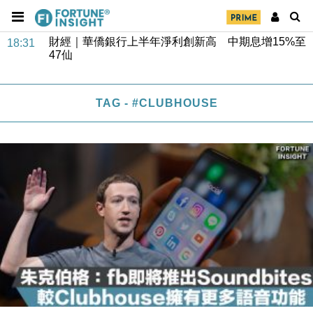
財經｜華僑銀行上半年淨利創新高 中期息增15%至
18:31
47仙
財經｜滙豐上調香港今年GDP預測至4.5% 看好貿易
17:33
及消費表現
TAG - #CLUBHOUSE
本地｜假冒內地執法人員要求交「保證金」 43歲女子
16:47
損失近6900萬元
財經｜日經失守6.5萬點後回穩 全周仍升近2%
16:05
財經｜恒隆10月換帥 玩具「反」斗城亞洲CEO蔡德
15:47
粦接任
財經｜韓股反覆波動收跌 連挫7周創逾3年最長跌勢
15:11
財經｜內地7月美元計價出口增近24%勝預期 貿易順
13:44
差達1125億美元
財經｜日本春季三度入市撐日圓 4月單日斥6.28萬億
12:44
日圓干預創新高