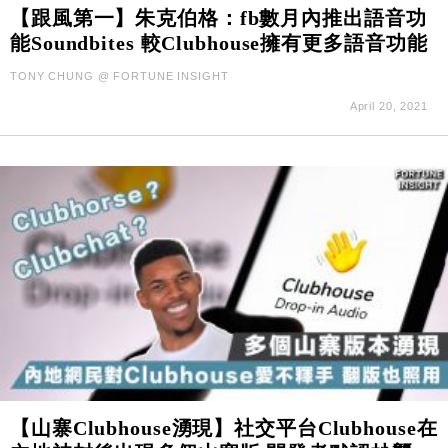
國際｜特朗普料美伊戰事快結束 承認部分彈藥庫存緊
11:12
【跟風第一】朱克伯格：fb數月內推出語音功
張
能Soundbites 較Clubhouse擁有更多語音功能
財經｜SA售股自救後再出手 斥4億美元押注未上市公
15:59
TONY CHUNG @ FORTUNE INSIGHT
司
April 20, 2021
財經｜華僑銀行上半年淨利創新高 中期息增15%至
18:31
47仙
財經｜滙豐上調香港今年GDP預測至4.5% 看好貿易
17:33
及消費表現
本地｜假冒內地執法人員要求交「保證金」 43歲女子
16:47
損失近6900萬元
財經｜日經失守6.5萬點後回穩 全周仍升近2%
16:05
財經｜恒隆10月換帥 玩具「反」斗城亞洲CEO蔡德
15:47
粦接任
財經｜韓股反覆波動收跌 連挫7周創逾3年最長跌勢
15:11
財經｜內地7月美元計價出口增近24%勝預期 貿易順
13:44
【山寨Clubhouse湧現】社交平台Clubhouse在
差達1125億美元