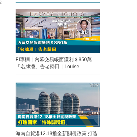
2
FI專欄｜內幕交易帳面獲利＄850萬
「名牌潘」告老歸田｜Louise
海南自貿港12.18推全新關稅政策 打造