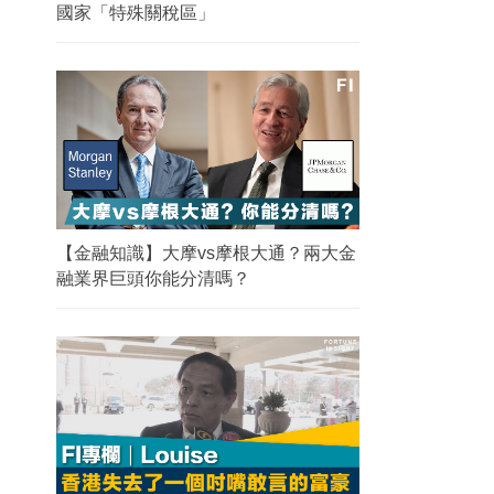
國家「特殊關稅區」
【金融知識】大摩vs摩根大通？兩大金
融業界巨頭你能分清嗎？