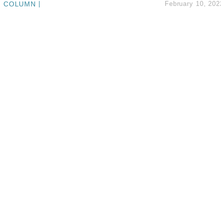
COLUMN
|
February 10, 202
%勝預期 貿易順差達1125億美元
單日斥6.28萬億日圓干預創新高
認部分彈藥庫存緊張
億美元押注未上市公司