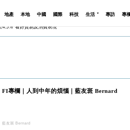
地產
本地
中國
國際
科技
生活
專訪
專
中期息增15%至47仙
4.5% 看好貿易及消費表現
金」 43歲女子損失近6900萬元
周仍升近2%
城亞洲CEO蔡德粦接任
創逾3年最長跌勢
%勝預期 貿易順差達1125億美元
單日斥6.28萬億日圓干預創新高
認部分彈藥庫存緊張
億美元押注未上市公司
FI專欄｜人到中年的煩惱｜藍友斑 Bernard
中期息增15%至47仙
4.5% 看好貿易及消費表現
金」 43歲女子損失近6900萬元
周仍升近2%
城亞洲CEO蔡德粦接任
藍友斑 Bernard
創逾3年最長跌勢