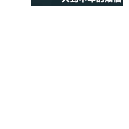
13:44
財經｜內地7月美元計價出口增近24
12:44
財經｜日本春季三度入市撐日圓 4月
11:12
國際｜特朗普料美伊戰事快結束 承
15:59
財經｜SA售股自救後再出手 斥4