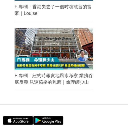
FI專欄｜香港失去了一個吋嘴敢言的富
豪｜Louise
FI專欄｜紐約時報實地風水考察 業務谷
底反彈 見連茹格的剋應｜命理師少山