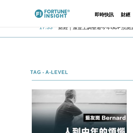
即時快訊
財經
18:31
財經｜華僑銀行上半年淨利創新高 
17:33
財經｜滙豐上調香港今年GDP預測至
16:47
本地｜假冒內地執法人員要求交「保證
16:05
財經｜日經失守6.5萬點後回穩 全
15:47
財經｜恒隆10月換帥 玩具「反」斗
15:11
財經｜韓股反覆波動收跌 連挫7周
13:44
財經｜內地7月美元計價出口增近24
12:44
財經｜日本春季三度入市撐日圓 4月
TAG - A-LEVEL
11:12
國際｜特朗普料美伊戰事快結束 承
15:59
財經｜SA售股自救後再出手 斥4
18:31
財經｜華僑銀行上半年淨利創新高 
17:33
財經｜滙豐上調香港今年GDP預測至
16:47
本地｜假冒內地執法人員要求交「保證
16:05
財經｜日經失守6.5萬點後回穩 全
15:47
財經｜恒隆10月換帥 玩具「反」斗
15:11
財經｜韓股反覆波動收跌 連挫7周