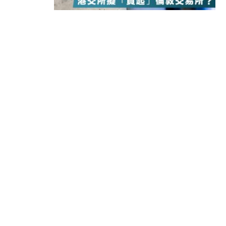
13:44
財經｜內地7月美元計價出口增近24
12:44
財經｜日本春季三度入市撐日圓 4月
11:12
國際｜特朗普料美伊戰事快結束 承
15:59
財經｜SA售股自救後再出手 斥4