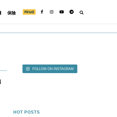
欄
保險
FOLLOW ON INSTAGRAM
購
HOT POSTS