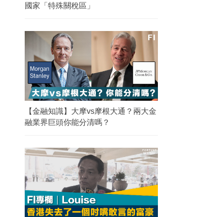
國家「特殊關稅區」
【金融知識】大摩vs摩根大通？兩大金
融業界巨頭你能分清嗎？