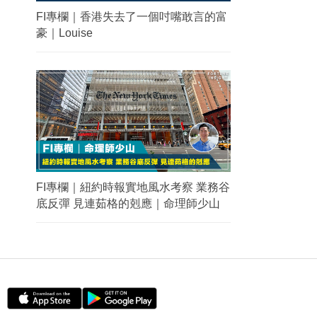
FI專欄｜香港失去了一個吋嘴敢言的富
豪｜Louise
FI專欄｜紐約時報實地風水考察 業務谷
底反彈 見連茹格的剋應｜命理師少山