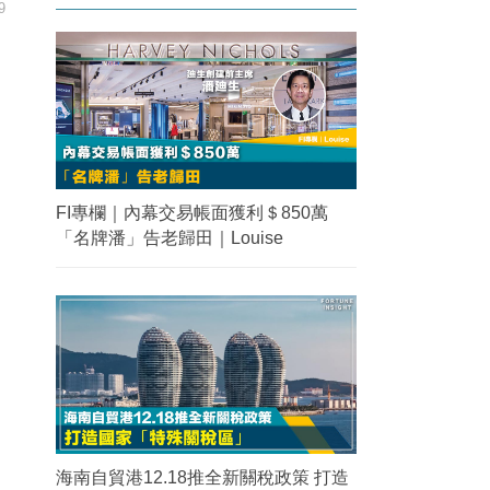
9
FI專欄｜內幕交易帳面獲利＄850萬
「名牌潘」告老歸田｜Louise
海南自貿港12.18推全新關稅政策 打造