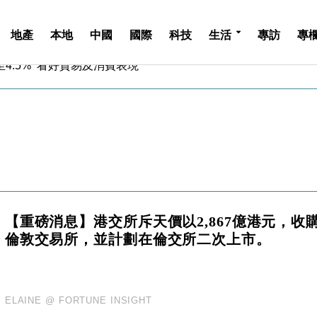
地產
本地
中國
國際
科技
生活
專訪
專
中期息增15%至47仙
4.5% 看好貿易及消費表現
金」 43歲女子損失近6900萬元
周仍升近2%
城亞洲CEO蔡德粦接任
創逾3年最長跌勢
%勝預期 貿易順差達1125億美元
單日斥6.28萬億日圓干預創新高
認部分彈藥庫存緊張
億美元押注未上市公司
【重磅消息】港交所斥天價以2,867億港元，收
中期息增15%至47仙
倫敦交易所，並計劃在倫交所二次上市。
4.5% 看好貿易及消費表現
金」 43歲女子損失近6900萬元
周仍升近2%
城亞洲CEO蔡德粦接任
ELAINE @ FORTUNE INSIGHT
創逾3年最長跌勢