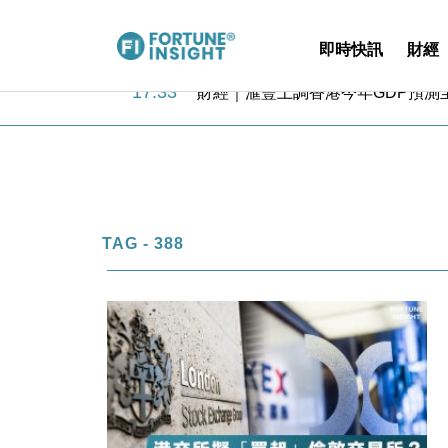
即時快訊
財經
18:31
財經｜華僑銀行上半年淨利創新高 
17:33
財經｜滙豐上調香港今年GDP預測至
16:47
本地｜假冒內地執法人員要求交「保證
16:05
財經｜日經失守6.5萬點後回穩 全
15:47
財經｜恒隆10月換帥 玩具「反」斗
15:11
財經｜韓股反覆波動收跌 連挫7周
13:44
財經｜內地7月美元計價出口增近24
12:44
財經｜日本春季三度入市撐日圓 4月
TAG - 388
11:12
國際｜特朗普料美伊戰事快結束 承
15:59
財經｜SA售股自救後再出手 斥4
18:31
財經｜華僑銀行上半年淨利創新高 
17:33
財經｜滙豐上調香港今年GDP預測至
16:47
本地｜假冒內地執法人員要求交「保證
16:05
財經｜日經失守6.5萬點後回穩 全
15:47
財經｜恒隆10月換帥 玩具「反」斗
15:11
財經｜韓股反覆波動收跌 連挫7周