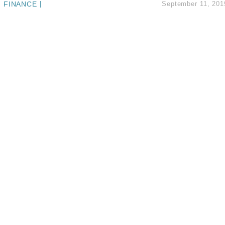
FINANCE
|
September 11, 201
%勝預期 貿易順差達1125億美元
單日斥6.28萬億日圓干預創新高
認部分彈藥庫存緊張
億美元押注未上市公司