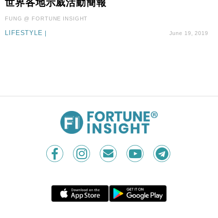
世界各地示威活動簡報
地產｜大酒店中期轉賺2300萬元 斥21億翻新香港及
14:50
東京半島
FUNG @ FORTUNE INSIGHT
國際｜特朗普赴洛杉磯高球場活動前 男子攜槍彈被捕
13:12
LIFESTYLE
|
June 19, 2019