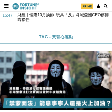
財經｜日經失守6.5萬點後回穩 全周仍升近2%
16:05
財經｜恒隆10月換帥 玩具「反」斗城亞洲CEO蔡德
15:47
粦接任
財經｜韓股反覆波動收跌 連挫7周創逾3年最長跌勢
15:11
TAG - 黃背心運動
財經｜內地7月美元計價出口增近24%勝預期 貿易順
13:44
差達1125億美元
財經｜日本春季三度入市撐日圓 4月單日斥6.28萬億
12:44
日圓干預創新高
國際｜特朗普料美伊戰事快結束 承認部分彈藥庫存緊
11:12
張
財經｜SA售股自救後再出手 斥4億美元押注未上市公
15:59
司
財經｜精星香港夥菜鳥拓全球智慧倉儲市場 加快海外
11:30
市場落地
地產｜大酒店中期轉賺2300萬元 斥21億翻新香港及
14:50
東京半島