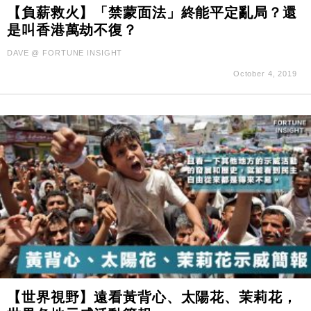
國際｜特朗普赴洛杉磯高球場活動前 男子攜槍彈被捕
13:12
【負薪救火】「禁蒙面法」終能平定亂局？還
是叫香港萬劫不復？
財經｜日經失守6.5萬點後回穩 全周仍升近2%
16:05
DAVE @ FORTUNE INSIGHT
October 4, 2019
財經｜恒隆10月換帥 玩具「反」斗城亞洲CEO蔡德
15:47
粦接任
財經｜韓股反覆波動收跌 連挫7周創逾3年最長跌勢
15:11
財經｜內地7月美元計價出口增近24%勝預期 貿易順
13:44
差達1125億美元
財經｜日本春季三度入市撐日圓 4月單日斥6.28萬億
12:44
日圓干預創新高
國際｜特朗普料美伊戰事快結束 承認部分彈藥庫存緊
11:12
張
財經｜SA售股自救後再出手 斥4億美元押注未上市公
15:59
司
財經｜精星香港夥菜鳥拓全球智慧倉儲市場 加快海外
11:30
【世界視野】遠看黃背心、太陽花、茉莉花，
市場落地