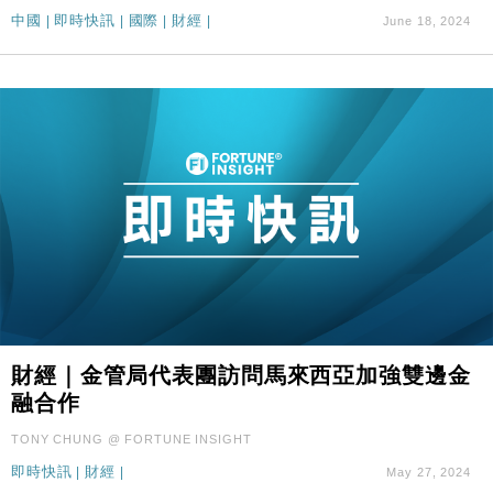
財經｜本港6月零售額連升14個月 珠寶鐘錶銷售升勢
17:40
中國
|
即時快訊
|
國際
|
財經
|
最強
June 18, 2024
財經｜滙控重啟最多10億美元回購 派息比率目標維持
16:33
50%
財經｜金管局代表團訪問馬來西亞加強雙邊金
融合作
TONY CHUNG @ FORTUNE INSIGHT
即時快訊
|
財經
|
May 27, 2024