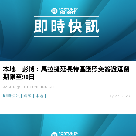
本地｜彭博：馬拉擬延長特區護照免簽證逗留
期限至90日
JASON @ FORTUNE INSIGHT
即時快訊
|
國際
|
本地
|
July 27, 2023