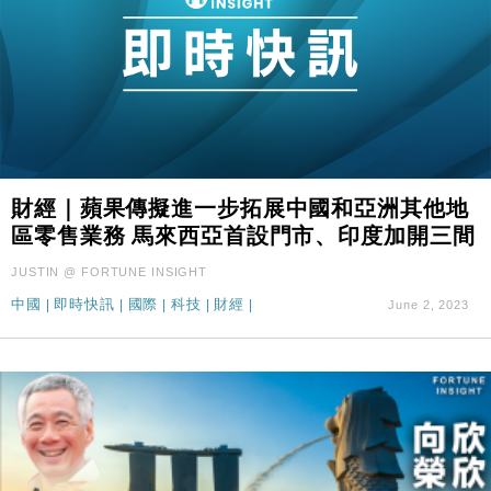
財經｜蘋果傳擬進一步拓展中國和亞洲其他地
區零售業務 馬來西亞首設門市、印度加開三間
JUSTIN @ FORTUNE INSIGHT
中國
|
即時快訊
|
國際
|
科技
|
財經
|
June 2, 2023