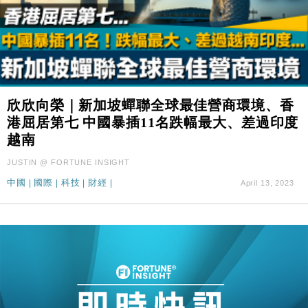
欣欣向榮｜新加坡蟬聯全球最佳營商環境、香
港屈居第七 中國暴插11名跌幅最大、差過印度
越南
JUSTIN @ FORTUNE INSIGHT
中國
|
國際
|
科技
|
財經
|
April 13, 2023