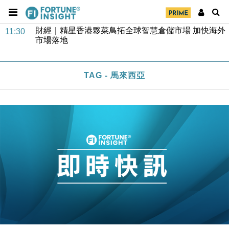
司
財經｜精星香港夥菜鳥拓全球智慧倉儲市場 加快海外
11:30
市場落地
地產｜大酒店中期轉賺2300萬元 斥21億翻新香港及
14:50
東京半島
TAG - 馬來西亞
國際｜特朗普赴洛杉磯高球場活動前 男子攜槍彈被捕
13:12
財經｜香港7月PMI回落至51 企業擴張放慢兼縮減人
12:30
手
財經｜黑石傳再籌逾360億美元 支援Anthropic租用
11:40
Google晶片
財經｜美商務部擬擴大金屬關稅範圍 14類產品或加徵
10:57
25%
本地｜新世界K11 9月升級會員制度 增鉑金卡級別鎖
18:15
定高消費客群
財經｜本港6月零售額連升14個月 珠寶鐘錶銷售升勢
17:40
最強
財經｜滙控重啟最多10億美元回購 派息比率目標維持