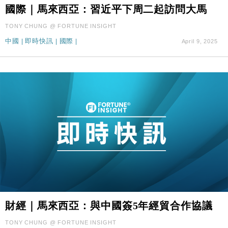
16:33
國際｜馬來西亞：習近平下周二起訪問大馬
50%
財經｜SA售股自救後再出手 斥4億美元押注未上市公
15:59
TONY CHUNG @ FORTUNE INSIGHT
司
中國
|
即時快訊
|
國際
|
April 9, 2025
財經｜精星香港夥菜鳥拓全球智慧倉儲市場 加快海外
11:30
市場落地
地產｜大酒店中期轉賺2300萬元 斥21億翻新香港及
14:50
東京半島
國際｜特朗普赴洛杉磯高球場活動前 男子攜槍彈被捕
13:12
財經｜香港7月PMI回落至51 企業擴張放慢兼縮減人
12:30
手
財經｜黑石傳再籌逾360億美元 支援Anthropic租用
11:40
Google晶片
財經｜美商務部擬擴大金屬關稅範圍 14類產品或加徵
10:57
25%
本地｜新世界K11 9月升級會員制度 增鉑金卡級別鎖
財經｜馬來西亞：與中國簽5年經貿合作協議
18:15
定高消費客群
TONY CHUNG @ FORTUNE INSIGHT