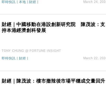
%勝預期 貿易順差達1125億美元
即時快訊
|
本地
|
財經
|
March 24, 202
單日斥6.28萬億日圓干預創新高
認部分彈藥庫存緊張
億美元押注未上市公司
財經｜中國移動在港設創新研究院 陳茂波：支
持本港經濟創科發展
TONY CHUNG @ FORTUNE INSIGHT
即時快訊
|
財經
|
March 22, 202
財經｜陳茂波：樓市撤辣後市場平穩成交量回升