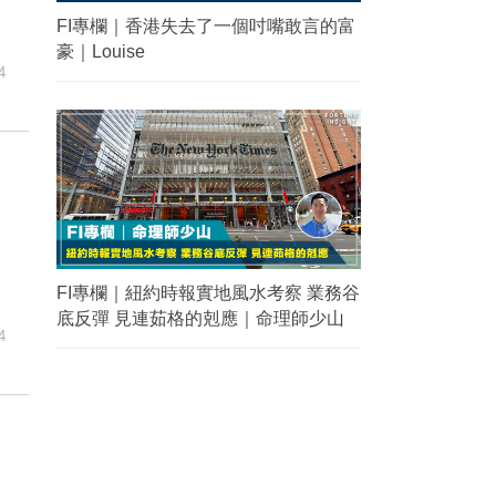
FI專欄｜香港失去了一個吋嘴敢言的富
豪｜Louise
4
FI專欄｜紐約時報實地風水考察 業務谷
底反彈 見連茹格的剋應｜命理師少山
4