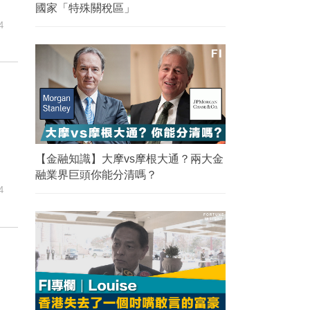
國家「特殊關稅區」
4
【金融知識】大摩vs摩根大通？兩大金
融業界巨頭你能分清嗎？
4