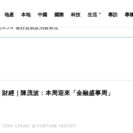
地產
本地
中國
國際
科技
生活
專訪
專
中期息增15%至47仙
4.5% 看好貿易及消費表現
金」 43歲女子損失近6900萬元
周仍升近2%
城亞洲CEO蔡德粦接任
創逾3年最長跌勢
%勝預期 貿易順差達1125億美元
單日斥6.28萬億日圓干預創新高
認部分彈藥庫存緊張
億美元押注未上市公司
中期息增15%至47仙
財經｜陳茂波：本周迎來「金融盛事周」
4.5% 看好貿易及消費表現
金」 43歲女子損失近6900萬元
周仍升近2%
城亞洲CEO蔡德粦接任
TONY CHUNG @ FORTUNE INSIGHT
創逾3年最長跌勢