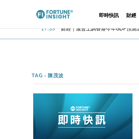
即時快訊
財經
18:31
財經｜華僑銀行上半年淨利創新高 
17:33
財經｜滙豐上調香港今年GDP預測至
16:47
本地｜假冒內地執法人員要求交「保證
16:05
財經｜日經失守6.5萬點後回穩 全
15:47
財經｜恒隆10月換帥 玩具「反」斗
15:11
財經｜韓股反覆波動收跌 連挫7周
13:44
財經｜內地7月美元計價出口增近24
12:44
財經｜日本春季三度入市撐日圓 4月
TAG - 陳茂波
11:12
國際｜特朗普料美伊戰事快結束 承
15:59
財經｜SA售股自救後再出手 斥4
18:31
財經｜華僑銀行上半年淨利創新高 
17:33
財經｜滙豐上調香港今年GDP預測至
16:47
本地｜假冒內地執法人員要求交「保證
16:05
財經｜日經失守6.5萬點後回穩 全
15:47
財經｜恒隆10月換帥 玩具「反」斗
15:11
財經｜韓股反覆波動收跌 連挫7周