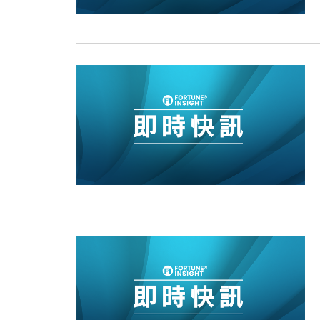
13:44
財經｜內地7月美元計價出口增近24
12:44
財經｜日本春季三度入市撐日圓 4月
11:12
國際｜特朗普料美伊戰事快結束 承
15:59
財經｜SA售股自救後再出手 斥4