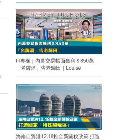
4
FI專欄｜內幕交易帳面獲利＄850萬
「名牌潘」告老歸田｜Louise
4
海南自貿港12.18推全新關稅政策 打造