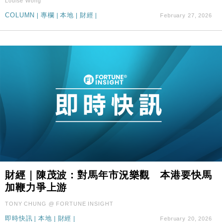
Louise Wong
COLUMN
|
專欄
|
本地
|
財經
|
February 27, 2026
財經｜陳茂波：對馬年市況樂觀 本港要快馬
加鞭力爭上游
TONY CHUNG @ FORTUNE INSIGHT
即時快訊
|
本地
|
財經
|
February 20, 2026