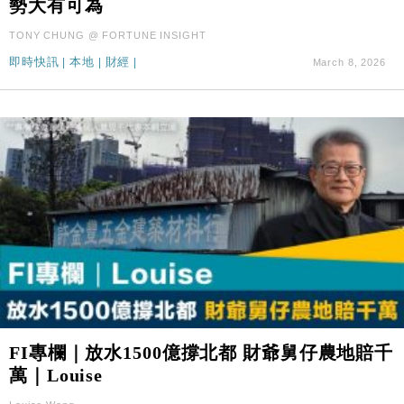
勢大有可為
國際｜特朗普料美伊戰事快結束 承認部分彈藥庫存緊
11:12
張
TONY CHUNG @ FORTUNE INSIGHT
財經｜SA售股自救後再出手 斥4億美元押注未上市公
即時快訊
|
本地
|
財經
|
March 8, 2026
15:59
司
FI專欄｜放水1500億撐北都 財爺舅仔農地賠千
萬｜Louise