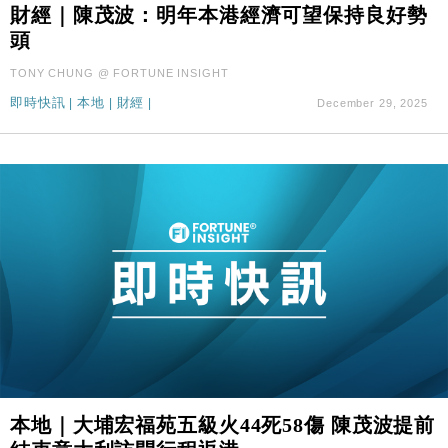
財經｜陳茂波：明年本港經濟可望保持良好勢
頭
TONY CHUNG @ FORTUNE INSIGHT
即時快訊
|
本地
|
財經
|
December 29, 2025
本地｜大埔宏福苑五級火44死58傷 陳茂波提前