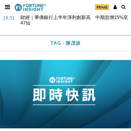
財經｜華僑銀行上半年淨利創新高 中期息增15%至
18:31
47仙
財經｜滙豐上調香港今年GDP預測至4.5% 看好貿易
17:33
及消費表現
本地｜假冒內地執法人員要求交「保證金」 43歲女子
16:47
損失近6900萬元
TAG - 陳茂波
財經｜日經失守6.5萬點後回穩 全周仍升近2%
16:05
財經｜恒隆10月換帥 玩具「反」斗城亞洲CEO蔡德
15:47
粦接任
財經｜韓股反覆波動收跌 連挫7周創逾3年最長跌勢
15:11
財經｜內地7月美元計價出口增近24%勝預期 貿易順
13:44
差達1125億美元
財經｜日本春季三度入市撐日圓 4月單日斥6.28萬億
12:44
日圓干預創新高
國際｜特朗普料美伊戰事快結束 承認部分彈藥庫存緊
11:12
張