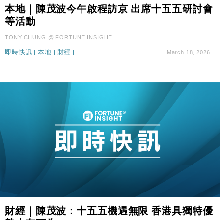
本地｜陳茂波今午啟程訪京 出席十五五研討會
財經｜SA售股自救後再出手 斥4億美元押注未上市公
15:59
司
等活動
財經｜華僑銀行上半年淨利創新高 中期息增15%至
18:31
TONY CHUNG @ FORTUNE INSIGHT
47仙
即時快訊
|
本地
|
財經
|
March 18, 2026
財經｜滙豐上調香港今年GDP預測至4.5% 看好貿易
17:33
及消費表現
本地｜假冒內地執法人員要求交「保證金」 43歲女子
16:47
損失近6900萬元
財經｜日經失守6.5萬點後回穩 全周仍升近2%
16:05
財經｜恒隆10月換帥 玩具「反」斗城亞洲CEO蔡德
15:47
粦接任
財經｜韓股反覆波動收跌 連挫7周創逾3年最長跌勢
15:11
財經｜內地7月美元計價出口增近24%勝預期 貿易順
13:44
差達1125億美元
財經｜日本春季三度入市撐日圓 4月單日斥6.28萬億
12:44
財經｜陳茂波：十五五機遇無限 香港具獨特優
日圓干預創新高