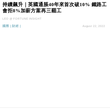
國際｜特朗普料美伊戰事快結束 承認部分彈藥庫存緊
11:12
持續飆升｜英國通脹40年來首次破10% 鐵路工
張
會拒8%加薪方案再三罷工
財經｜SA售股自救後再出手 斥4億美元押注未上市公
15:59
LEO @ FORTUNE INSIGHT
司
國際
|
財經
|
August 22, 2022
財經｜華僑銀行上半年淨利創新高 中期息增15%至
18:31
47仙
財經｜滙豐上調香港今年GDP預測至4.5% 看好貿易
17:33
及消費表現
本地｜假冒內地執法人員要求交「保證金」 43歲女子
16:47
損失近6900萬元
財經｜日經失守6.5萬點後回穩 全周仍升近2%
16:05
財經｜恒隆10月換帥 玩具「反」斗城亞洲CEO蔡德
15:47
粦接任
財經｜韓股反覆波動收跌 連挫7周創逾3年最長跌勢
15:11
財經｜內地7月美元計價出口增近24%勝預期 貿易順
13:44
差達1125億美元