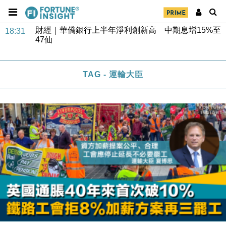
財經｜華僑銀行上半年淨利創新高 中期息增15%至
18:31
47仙
財經｜滙豐上調香港今年GDP預測至4.5% 看好貿易
17:33
及消費表現
TAG - 運輸大臣
本地｜假冒內地執法人員要求交「保證金」 43歲女子
16:47
損失近6900萬元
財經｜日經失守6.5萬點後回穩 全周仍升近2%
16:05
財經｜恒隆10月換帥 玩具「反」斗城亞洲CEO蔡德
15:47
粦接任
財經｜韓股反覆波動收跌 連挫7周創逾3年最長跌勢
15:11
財經｜內地7月美元計價出口增近24%勝預期 貿易順
13:44
差達1125億美元
財經｜日本春季三度入市撐日圓 4月單日斥6.28萬億
12:44
日圓干預創新高