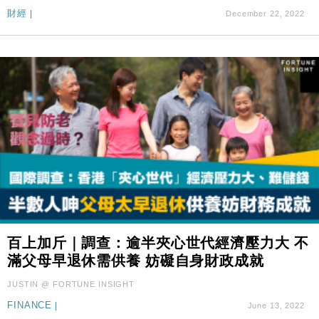
財經
|
December 22, 2022
百上加斤｜調查：逾半夾心世代經濟壓力大 不
滿父母早退休需供養 妨礙自身財政成就
JUSTIN @ FORTUNE INSIGHT
FINANCE
|
June 13, 2022