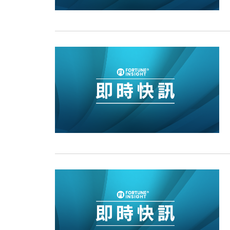
11:40
財經｜黑石傳再籌逾360億美元 支援Ant
10:57
財經｜美商務部擬擴大金屬關稅範圍 
18:15
本地｜新世界K11 9月升級會員制
17:40
財經｜本港6月零售額連升14個月
16:33
財經｜滙控重啟最多10億美元回購 