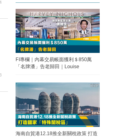
4
FI專欄｜內幕交易帳面獲利＄850萬
「名牌潘」告老歸田｜Louise
3
海南自貿港12.18推全新關稅政策 打造