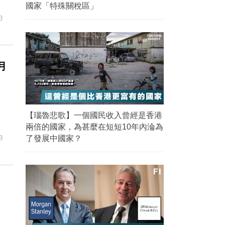
國家「特殊關稅區」
3
月
【瑙魯悲歌】一個國民收入曾經是香港
兩倍的國家，為甚麼在短短10年內淪為
3
了發展中國家？