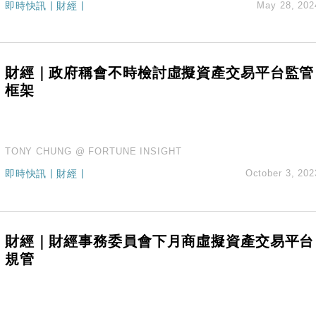
即時快訊
|
財經
|
May 28, 202
hropic租用Google晶片
14類產品或加徵25%
度 增鉑金卡級別鎖定高消費客群
 珠寶鐘錶銷售升勢最強
財經｜政府稱會不時檢討虛擬資產交易平台監管
派息比率目標維持50%
框架
TONY CHUNG @ FORTUNE INSIGHT
即時快訊
|
財經
|
October 3, 202
財經｜財經事務委員會下月商虛擬資產交易平台
規管