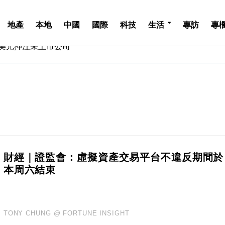
地產
本地
中國
國際
科技
生活
專訪
專
億美元押注未上市公司
儲市場 加快海外市場落地
斥21億翻新香港及東京半島
 男子攜槍彈被捕
業擴張放慢兼縮減人手
hropic租用Google晶片
14類產品或加徵25%
度 增鉑金卡級別鎖定高消費客群
 珠寶鐘錶銷售升勢最強
財經｜證監會：虛擬資產交易平台不違反期間於
派息比率目標維持50%
本周六結束
億美元押注未上市公司
儲市場 加快海外市場落地
斥21億翻新香港及東京半島
 男子攜槍彈被捕
TONY CHUNG @ FORTUNE INSIGHT
業擴張放慢兼縮減人手