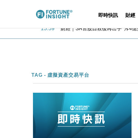
即時快訊
財經
15:59
財經｜SA售股自救後再出手 斥4
11:30
財經｜精星香港夥菜鳥拓全球智慧倉
14:50
地產｜大酒店中期轉賺2300萬元 
13:12
國際｜特朗普赴洛杉磯高球場活動前
12:30
財經｜香港7月PMI回落至51 企
11:40
財經｜黑石傳再籌逾360億美元 支援Ant
10:57
財經｜美商務部擬擴大金屬關稅範圍 
TAG - 虛擬資產交易平台
18:15
本地｜新世界K11 9月升級會員制
17:40
財經｜本港6月零售額連升14個月
16:33
財經｜滙控重啟最多10億美元回購 
15:59
財經｜SA售股自救後再出手 斥4
11:30
財經｜精星香港夥菜鳥拓全球智慧倉
14:50
地產｜大酒店中期轉賺2300萬元 
13:12
國際｜特朗普赴洛杉磯高球場活動前
12:30
財經｜香港7月PMI回落至51 企