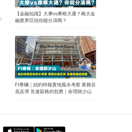
【金融知識】大摩vs摩根大通？兩大金
3
融業界巨頭你能分清嗎？
FI專欄｜紐約時報實地風水考察 業務谷
底反彈 見連茹格的剋應｜命理師少山