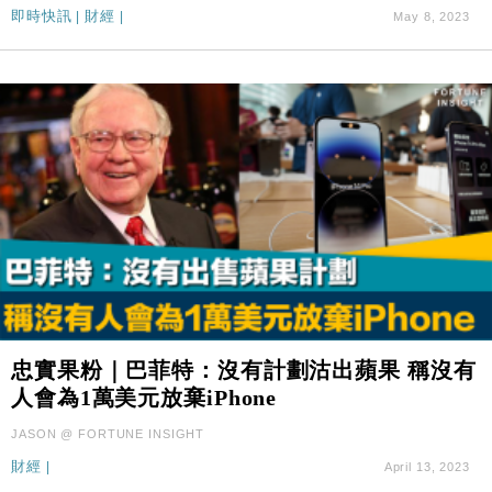
即時快訊
|
財經
|
May 8, 2023
忠實果粉｜巴菲特：沒有計劃沽出蘋果 稱沒有
人會為1萬美元放棄iPhone
JASON @ FORTUNE INSIGHT
財經
|
April 13, 2023