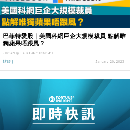
巴菲特愛股｜美國科網巨企大規模裁員 點解唯
獨蘋果唔跟風？
JASON @ FORTUNE INSIGHT
財經
|
January 20, 2023