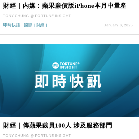
財經｜內媒：蘋果廉價版iPhone本月中量產
財經｜華僑銀行上半年淨利創新高 中期息增15%至
18:31
47仙
TONY CHUNG @ FORTUNE INSIGHT
財經｜滙豐上調香港今年GDP預測至4.5% 看好貿易
17:33
即時快訊
|
國際
|
財經
|
January 8, 2025
及消費表現
本地｜假冒內地執法人員要求交「保證金」 43歲女子
16:47
損失近6900萬元
財經｜日經失守6.5萬點後回穩 全周仍升近2%
16:05
財經｜恒隆10月換帥 玩具「反」斗城亞洲CEO蔡德
15:47
粦接任
財經｜韓股反覆波動收跌 連挫7周創逾3年最長跌勢
15:11
財經｜內地7月美元計價出口增近24%勝預期 貿易順
13:44
差達1125億美元
財經｜日本春季三度入市撐日圓 4月單日斥6.28萬億
12:44
日圓干預創新高
財經｜傳蘋果裁員100人 涉及服務部門
國際｜特朗普料美伊戰事快結束 承認部分彈藥庫存緊
11:12
TONY CHUNG @ FORTUNE INSIGHT
張