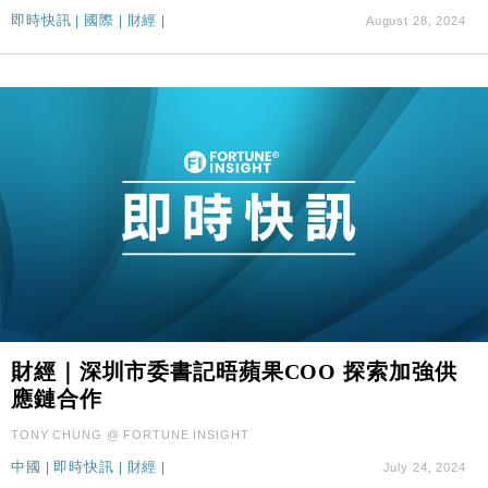
即時快訊
|
國際
|
財經
|
August 28, 2024
財經｜SA售股自救後再出手 斥4億美元押注未上市公
15:59
司
財經｜深圳市委書記晤蘋果COO 探索加強供
應鏈合作
TONY CHUNG @ FORTUNE INSIGHT
中國
|
即時快訊
|
財經
|
July 24, 2024