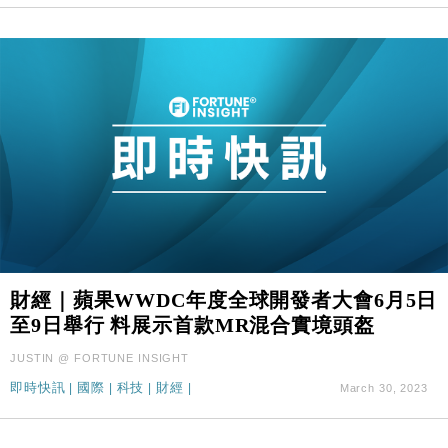
財經｜蘋果WWDC年度全球開發者大會6月5日
至9日舉行 料展示首款MR混合實境頭盔
JUSTIN @ FORTUNE INSIGHT
即時快訊
|
國際
|
科技
|
財經
|
March 30, 2023