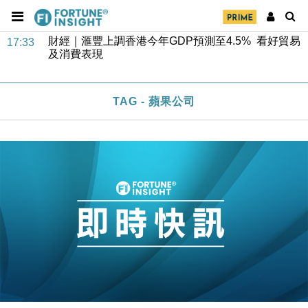
財經｜滙豐上調香港今年GDP預測至4.5% 看好貿易
17:33
及消費表現
本地｜假冒內地執法人員要求交「保證金」 43歲女子
16:47
損失近6900萬元
財經｜日經失守6.5萬點後回穩 全周仍升近2%
16:05
TAG - 蘋果公司
財經｜恒隆10月換帥 玩具「反」斗城亞洲CEO蔡德
15:47
粦接任
財經｜韓股反覆波動收跌 連挫7周創逾3年最長跌勢
15:11
財經｜內地7月美元計價出口增近24%勝預期 貿易順
13:44
差達1125億美元
財經｜日本春季三度入市撐日圓 4月單日斥6.28萬億
12:44
日圓干預創新高
國際｜特朗普料美伊戰事快結束 承認部分彈藥庫存緊
11:12
張
財經｜SA售股自救後再出手 斥4億美元押注未上市公
15:59
司