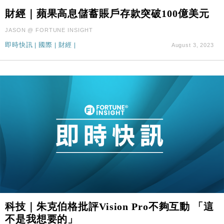
財經｜蘋果高息儲蓄賬戶存款突破100億美元
JASON @ FORTUNE INSIGHT
即時快訊
|
國際
|
財經
|
August 3, 2023
科技｜朱克伯格批評Vision Pro不夠互動 「這
不是我想要的」