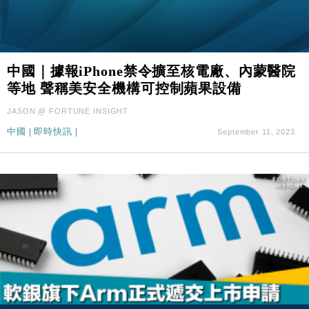
中國｜據報iPhone禁令擴至核電廠、內蒙醫院
等地 聲稱美安全機構可控制蘋果設備
JASON @ FORTUNE INSIGHT
中國
|
即時快訊
|
September 11, 2023