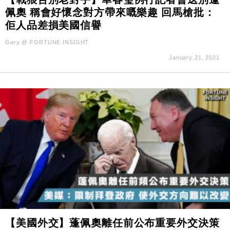
佩奧 稱會好懷念對方帶來嘅樂趣 回馬槍批：
佢人品差損美國信譽
Gary @ FORTUNE INSIGHT
January 21, 2021
【美國外交】蓬佩奧離任前公布重要外交決策