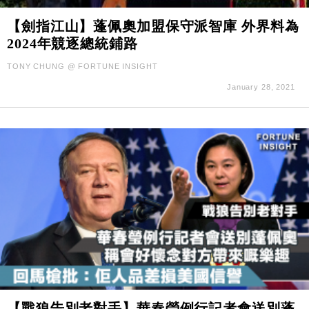
【劍指江山】蓬佩奧加盟保守派智庫 外界料為
2024年競逐總統鋪路
TONY CHUNG @ FORTUNE INSIGHT
January 28, 2021
【戰狼告別老對手】華春瑩例行記者會送別蓬