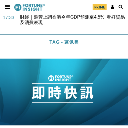
財經｜滙豐上調香港今年GDP預測至4.5% 看好貿易
17:33
及消費表現
本地｜假冒內地執法人員要求交「保證金」 43歲女子
16:47
損失近6900萬元
財經｜日經失守6.5萬點後回穩 全周仍升近2%
16:05
TAG - 蓬佩奧
財經｜恒隆10月換帥 玩具「反」斗城亞洲CEO蔡德
15:47
粦接任
財經｜韓股反覆波動收跌 連挫7周創逾3年最長跌勢
15:11
財經｜內地7月美元計價出口增近24%勝預期 貿易順
13:44
差達1125億美元
財經｜日本春季三度入市撐日圓 4月單日斥6.28萬億
12:44
日圓干預創新高
國際｜特朗普料美伊戰事快結束 承認部分彈藥庫存緊
11:12
張
財經｜SA售股自救後再出手 斥4億美元押注未上市公
15:59
司