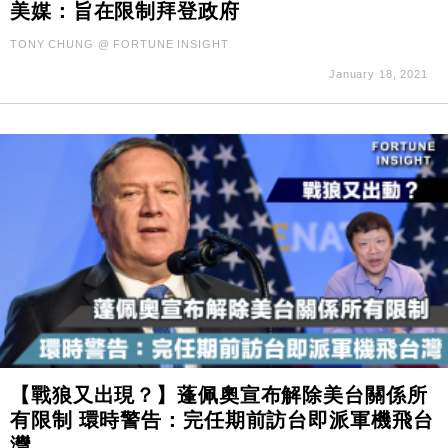
美媒：旨在限制拜登政府
TONY CHUNG @ FORTUNE INSIGHT
January 18, 2021
【戰狼又出現？】蓬佩奧宣布解除美台關係所
有限制 環時警告：完任期前訪台即派軍機飛台
灣