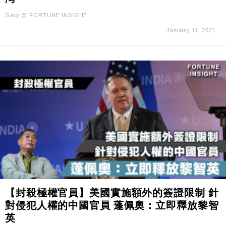
Gary @ FORTUNE INSIGHT
January 11, 2021
【封殺極權官員】美國實施額外的簽證限制 針
對侵犯人權的中國官員 蓬佩奧：立即釋放黎智
英