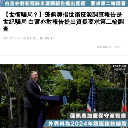
【世衞騙局？】蓬佩奧指世衞疫源調查報告是
世紀騙局 白宮亦對報告提出質疑要求第二輪調
查
KITSON @ FORTUNE INSIGHT
March 31, 2021