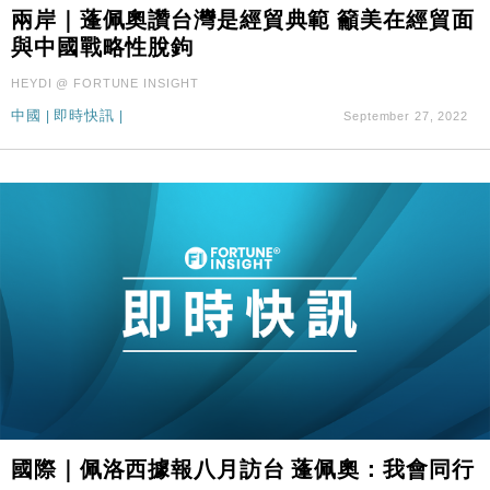
兩岸｜蓬佩奧讚台灣是經貿典範 籲美在經貿面
財經｜華僑銀行上半年淨利創新高 中期息增15%至
18:31
47仙
與中國戰略性脫鉤
財經｜滙豐上調香港今年GDP預測至4.5% 看好貿易
17:33
HEYDI @ FORTUNE INSIGHT
及消費表現
中國
|
即時快訊
|
September 27, 2022
本地｜假冒內地執法人員要求交「保證金」 43歲女子
16:47
損失近6900萬元
財經｜日經失守6.5萬點後回穩 全周仍升近2%
16:05
財經｜恒隆10月換帥 玩具「反」斗城亞洲CEO蔡德
15:47
粦接任
財經｜韓股反覆波動收跌 連挫7周創逾3年最長跌勢
15:11
財經｜內地7月美元計價出口增近24%勝預期 貿易順
13:44
差達1125億美元
財經｜日本春季三度入市撐日圓 4月單日斥6.28萬億
12:44
日圓干預創新高
國際｜特朗普料美伊戰事快結束 承認部分彈藥庫存緊
11:12
國際｜佩洛西據報八月訪台 蓬佩奧：我會同行
張